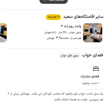
کیفیت پوشش شبکه تلفن همراه برای دو اپراتور همراه اول و ایرانسل در مکالمه
خوب و دسترسی به اینترنت به صورت 4g می باشد.
سایر اقامتگاه‌های سعید
از جاذبه های گردشگری این شهر می توان به دریاچه کیو، قله فلک الافلاک، منار
3 اقامتگاه
جنبان، سنگ نبشته، پل گپ گرداب سنگی، حمام گپ، مقبره باباطاهر، پل کشکان
واحد روم لند ۳
غاریافته، پارک جنگلی مخمل کوه، سراب کهمان، آبشار نوژیان، آبشار بیشه، آبشار
بدون خواب . 35 متر . تا 5 مهمان
آفرینه، هفت چشمه، آبشار گریت، آبشار کاکارضا، آبشار وارک، پل شکسته، کتیبه بی
3٬900٬000
هر شب از
تومان
دفاع سلجوقی، اشاره کرد.
فضای خواب
بدون اتاق خواب
فضای مشترک
1 تخت دونفره
یک مبل تخت خواب شو یکنفره که مناسب کودکان می باشد. مهمانان بیش از ۲
نفر سرویس خواب به همراه داشته باشند.