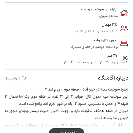
آپارتمان، سوئیت دربست
منطقه شهری
تا 3 مهمان
2 نفر استاندارد + 1 نفر اضافه
بدون اتاق‌خواب
و 1 تخت دونفره در فضای مشترک
30 متر
زیربنا 30 متر - زمین و محوطه 120 متر
درباره اقامتگاه
گزارش خطا
اجاره سوئیت مبله در خرم آباد - طبقه دوم - روم لند 2
این سوئیت مبله بدون اتاق خواب 2 الی 3 نفره در طبقه دوم یک ساختمان 2
طبقه 4 واحدی با دسترسی حدود 12 پله در شهر خرم آباد واقع شده است.
میزبان در طبقه همکف سکونت دارد و جهت تامین امنیت بیشتر ورودی مجهز به
دوربین مداربسته است.
مهمانان گرامی می توانند برای تهیه مایحتاج روزانه خود از سوپرمارکت و نانوایی در
فاصله حدود 50 متری از اقامتگاه استفاده نمایند.
مشاهده همه