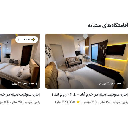
اقامتگاه‌های مشابه
مـمـتــــــاز
3٬900٬000
2٬900٬000
از
تومان
از
تومان
اجاره سوئیت مبله در خرم آباد - ط ۲ - روم لند ۱
اجاره سوئیت مبله در خرم آباد - ط ۲
بدون خواب . 30 متر . تا 4 مهمان
4.5
(42 نظر)
بدون خواب . 35 متر . تا 5 مهمان