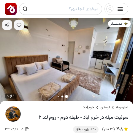
مـمـتــــــاز
1 از 9
اجاره ویلا
لرستان
خرم آباد
سوئیت مبله در خرم آباد - طبقه دوم - روم لند ۲
4.8
(29 نظر)
20+ رزرو موفق
کد:
3217821