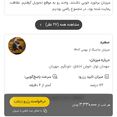
میزبان برخورد خوبی داشتند، واحد رو به موقع تحویل گرفتیم، نظافت
رعایت شده بود، در مجموع راضی بودیم.
مشاهده همه (27 نظر)
سعید
میزبان جاجیگا از بهمن 1402
درباره‌ میزبان:
مهمان نواز، خوش اخلاق، خونگرم. مهربان
میزان تایید رزرو:
سرعت پاسخ‌گویی:
72 درصد
کمتر از 6 دقیقه
مشاهده حساب کاربری میزبان
درخواست رزرو
(رایگان)
3٬330٬000
هر شب از
تومان
با امکان چت آنلاین با میزبان