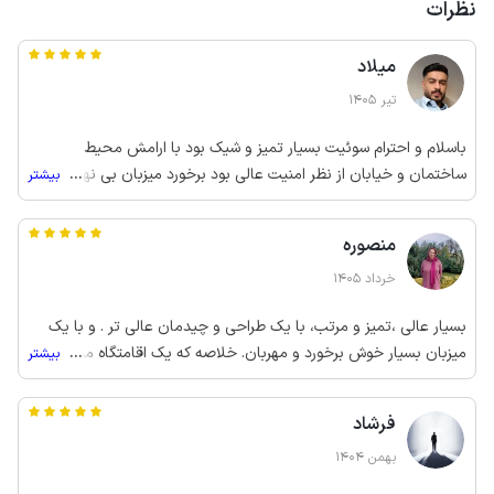
نظرات
میلاد
تیر 1405
باسلام و احترام سوئیت بسیار تمیز و شیک بود با ارامش محیط
ساختمان و خیابان از نظر امنیت عالی بود برخورد میزبان بی نهایت
...
بیشتر
خوب بود ازشون ممنونیم خیلی لذت بردیم از این سفر حتما در سفرهای
بعدی ام همین اقامتگاه رو انتخاب میکنیم با تشکر از اقای شاهوند 🌺
منصوره
🌺
خرداد 1405
بسیار عالی ،تمیز و مرتب، با یک طراحی و چیدمان عالی تر . و با یک
میزبان بسیار خوش برخورد و مهربان. خلاصه که یک اقامتگاه ممتاز بود
...
بیشتر
در حد هتل های چند ستاره و ژیگولی! بازم میگم بسیار تمیز بی شک
اقامتگاه را برای سفرهای بعدی هم انتخاب میکنم . من امتیاز کامل دادم
فرشاد
بهمن 1404