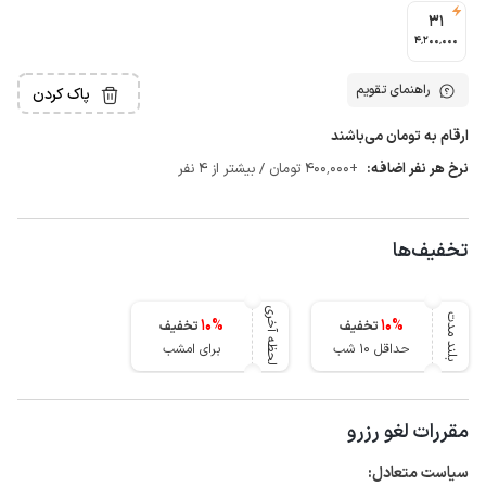
31
4٬200٬000
راهنمای تقویم
پاک کردن
ارقام به تومان می‌باشند
نرخ هر نفر اضافه:
+400٬000 تومان / بیشتر از 4 نفر
تخفیف‌ها
لحظه آخری
بلند مدت
10
%
10
%
تخفیف
تخفیف
حداقل 10 شب
برای امشب
مقررات لغو رزرو
سیاست متعادل: