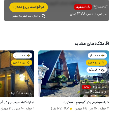
مشاهده حساب کاربری میزبان
4٬200٬000
درخواست رزرو
10% تخفیف
(رایگان)
3٬780٬000
هر شب از
تومان
با امکان چت آنلاین با میزبان
اقامتگاه‌های مشابه
مـمـتــــــاز
مـمـتــــــاز
رزرو فوری
رزرو فوری
2 اقامتگاه
4٬500٬000
10%
4٬050٬000
از
تومان
3٬200٬000
از
تومان
کلبه سوئیسی در گیسوم - سکویا ۱
اجاره کلبه سوئیسی در گیس
2 خوابه . 110 متر . تا 6 مهمان
4.7
(107 نظر)
1 خوابه . 80 متر . تا 3 مهمان