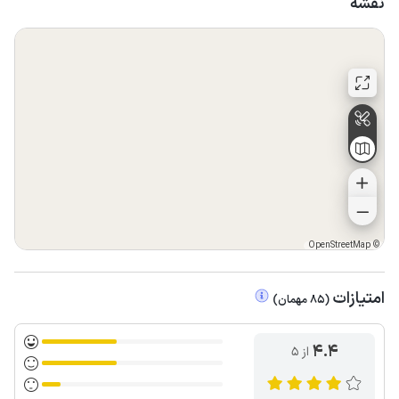
نقشه
OpenStreetMap
©
امتیازات
(
85
مهمان
)
4.4
از ۵