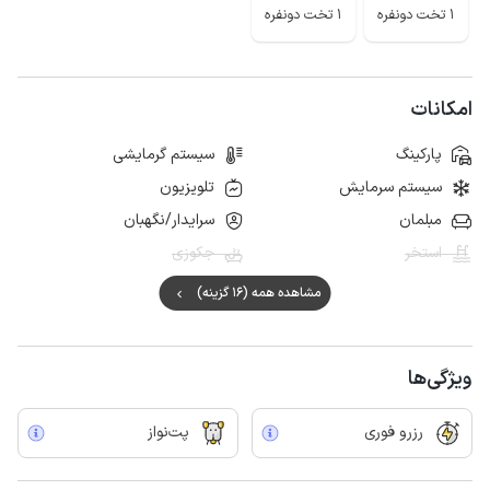
1 تخت دونفره
1 تخت دونفره
امکانات
پارکینگ
سیستم گرمایشی
سیستم سرمایش
تلویزیون
مبلمان
سرایدار/نگهبان
استخر
جکوزی
مشاهده همه (16 گزینه)
ویژگی‌ها
رزرو فوری
پت‌نواز