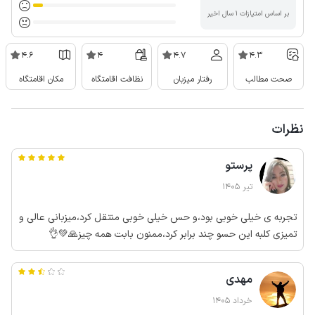
بر اساس امتیازات ۱ سال اخیر
4.6
4
4.7
4.3
صحت مطالب
رفتار میزبان
نظافت اقامتگاه
مکان اقامتگاه
نظرات
پرستو
تیر 1405
تجربه ی خیلی خوبی بود،و حس خیلی خوبی منتقل کرد،میزبانی عالی و
تمیزی کلبه این حسو چند برابر کرد،ممنون بابت همه چیز🙏💚👌
مهدی
خرداد 1405