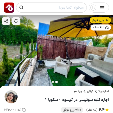
رزرو فوری
2 اقامتگاه
1 از 18
اجاره ویلا
گیلان
پره سر
اجاره کلبه سوئیسی در گیسوم - سکویا ۲
4.4
(85 نظر)
100+ رزرو موفق
کد:
3218230