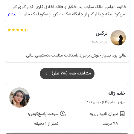
خانوم الهامی مالک سکویا بد اخلاق و فاقد اخلاق کاری، کولر گازی کار
نمی‌کرد میگه چیکار کنم از جایگاه شکایت کن از سکویا یک مارو بردن
...
بیشتر
سکویا 2 که از همه لحاظ بی کیفیت تر از سکویا یک هست و ارزونتر ولی
حتی وجه مابالتفاوت رو به ما ندادن.آقای اسماعیل زاده سرایدار اونجا
نرگس
درجه یک اگر به خاطر ایشون نبود به 110 زنگ میزدم بابت خراب بودن
کولر گازی و رفتار ناشایست مالک
خرداد 1405
عالی بود بسیار خوش برخورد ،امکانات مناسب ،دسترسی عالی
مشاهده همه (75 نظر)
خانم ژاله
میزبان جاجیگا از بهمن 1401
میزان تایید رزرو:
سرعت پاسخ‌گویی:
98 درصد
کمتر از 1 دقیقه