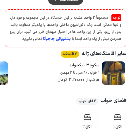
وسیله دیوار شده محصور است و حیاط به صورت مشترک با سایر کلبه های موجود
در مجموعه استفاده می شود، همچنین سرایدار در همین محوطه سکونت دارد.
توجه
مجموعاً
2 واحد
مشابه از این اقامتگاه در این مجموعه وجود دارد
به منظور تهیه مایحتاج روزانه، دسترسی به سوپرمارکت و نانوایی با پیمودن مسافتی
و تنها ممکن است رنگ دکوراسیون داخلی واحدها با یکدیگر متفاوت باشد.
در حدود 50 متر ممکن است.
پس از رزرو، یکی از این واحد ها در اختیار میهمان قرار می گیرد. برای رزرو
کیفیت آنتن دهی اپراتور ایرانسل در مکالمه خوب و پوشش شبکه اینترنت نیز به
پشتیبانی جاجیگا
همزمان بیش از یک واحد ابتدا با
تماس بگیرید.
صورت 4g می باشد و آنتن دهی اپراتور همراه اول برای مکالمه و اینترنت ضعیف
است.
سایر اقامتگاه‌های ژاله
2 اقامتگاه
جنگل اسالم، ساحل و جنگل گیسوم، آبگرم گیوی و... از جاذبه های گردشگری قابل
دسترس از این اقامتگاه می باشد.
سکویا ۳ - یکخوابه
1 خوابه . 80 متر . تا 3 مهمان
3٬200٬000
هر شب از
تومان
فضای خواب
2 اتاق خواب
اتاق 1
اتاق 2