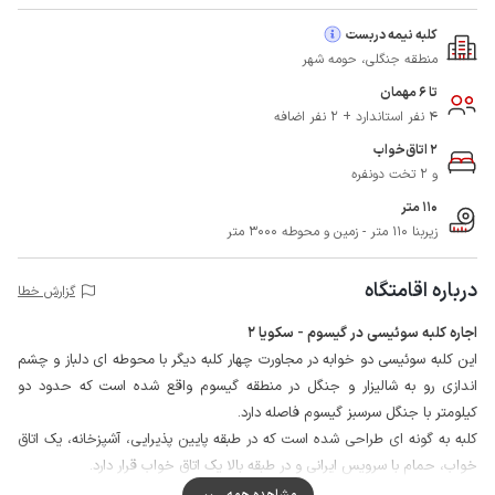
کلبه نیمه دربست
منطقه جنگلی، حومه شهر
تا 6 مهمان
4 نفر استاندارد + 2 نفر اضافه
2 اتاق‌خواب
و 2 تخت دونفره
110 متر
زیربنا 110 متر - زمین و محوطه 3000 متر
درباره اقامتگاه
گزارش خطا
اجاره کلبه سوئیسی در گیسوم - سکویا 2
این کلبه سوئیسی دو خوابه در مجاورت چهار کلبه دیگر با محوطه ای دلباز و چشم
اندازی رو به شالیزار و جنگل در منطقه گیسوم واقع شده است که حدود دو
کیلومتر با جنگل سرسبز گیسوم فاصله دارد.
کلبه به گونه ای طراحی شده است که در طبقه پایین پذیرایی، آشپزخانه، یک اتاق
خواب، حمام با سرویس ایرانی و در طبقه بالا یک اتاق خواب قرار دارد.
محوطه کلبه با توجه به بافت روستایی منطقه از یک طرف با فنس و از سه طرف به
مشاهده همه