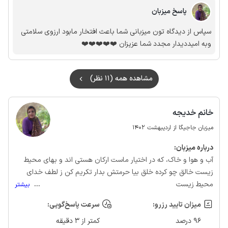
پاسخ میزبان
سپاس از دیدگاه تون میزبانی شما باعث افتخار مابود ارزوی سلامتی
وبه امیددیدار مجدد شما عزیزان ❤️❤️❤️❤️❤️
مشاهده همه (11 نظر)
خانم خدیجه
میزبان جاجیگا از اردیبهشت 1402
درباره‌ میزبان:
آب و هوا و خاک، که در اختیار ماست ارکان هستی اند و بهای محیط
زیست خالق چو کرده خلق بیا حرمتش بدار تکریم کن ز لطف خدای
محیط زیست
...
بیشتر
میزان تایید رزرو:
سرعت پاسخ‌گویی:
96 درصد
کمتر از 3 دقیقه