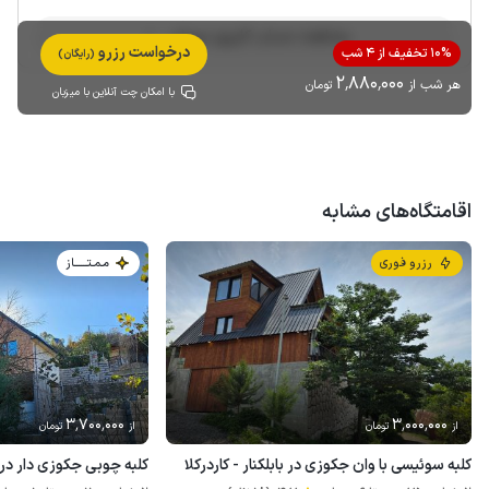
مشاهده حساب کاربری میزبان
درخواست رزرو
10% تخفیف از 4 شب
(رایگان)
2٬880٬000
هر شب از
تومان
با امکان چت آنلاین با میزبان
اقامتگاه‌های مشابه
رزرو فوری
مـمـتــــــاز
3٬700٬000
3٬000٬000
از
تومان
از
تومان
کلبه سوئیسی با وان جکوزی در بابلکنار - کاردرکلا
کلبه چوبی جکوزی دار در 