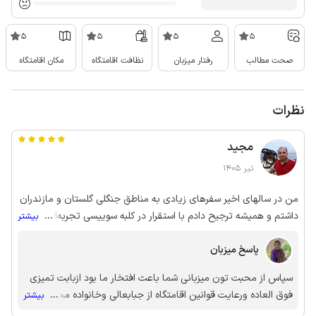
5
5
5
5
صحت مطالب
رفتار میزبان
نظافت اقامتگاه
مکان اقامتگاه
نظرات
مجید
تیر 1405
من در سالهای اخیر سفرهای زیادی به مناطق جنگلی گلستان و مازندران
داشتم و همیشه ترجیح دادم با استقرار در کلبه سوییسی تجربه‌ای
...
بیشتر
متفاوت داشته باشم و این یکی از بهترین کلبه ها بود به دلایل زیر: -
پاسخ میزبان
نشیمن و آشپزخانه در طبقه بالا و در کنار یک تراس بزرگ و دلباز با چشم
انداز زیبا - وجود اتاق خواب در طبقه پایین با رعایت حریم خصوصی و
سپاس از محبت تون میزبانی شما باعث افتخار ما بود ازبابت تمیزی
در کنار جکوزی و سرویس ها - داشتن جکوزی چهار نفره حرفه‌ای در یک
فوق العاده ورعایت قوانین اقامتگاه از جبابعالی وخانواده محترم ویژه
...
بیشتر
لوکیشن اختصاصی و جالب و جدای از مکان پذیرایی زمانی که ما
تشکر میکنم هروقت اراده کردین با افتخار میزبان شما خواهم بود