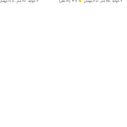
2 خوابه . 75 متر . تا 6 مهمان
4.7
(18 نظر)
2 خوابه . 110 متر . تا 10 مهمان