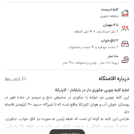
کلبه دربست
منطقه شهری
تا 6 مهمان
2 نفر استاندارد + 4 نفر اضافه
2 اتاق‌خواب
2 تخت دونفره و 4 دست رختخواب
100 متر
زیربنا 100 متر - زمین و محوطه 300 متر
درباره اقامتگاه
گزارش خطا
اجاره کلبه چوبی جکوزی دار در بابلکنار - کاردرکلا
این کلبه چوبی دو خوابه با جکوزی در محیطی دنج و سرسبز در جاده لفور در
روستای خوش آب و هوای کاردرکلا واقع شده که تا شیرگاه حدود 20 کیلومتر فاصله
دارد.
طراحی این کلبه به گونه ای است که طبقه پایین به صورت دو اتاق خواب، جکوزی،
حمام با سرویس فرنگی و سرویس ایرانی می باشد و در طبقه بالا پذیرایی،
آشپزخانه و تراس قرار دارد.
مشاهده همه