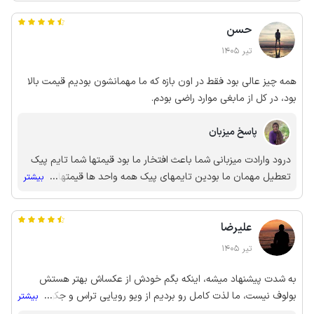
مراجعه کردیم، مازندران بدلیل گرمای زیاد تعطیل رسمی شده بود و ما
واقامتگاه متعلق به شما خوبان میباشد ارزوی سلامتی ودیدار مجدد
هم کلا از ویلا خارج نشدیم و از محیط و امکانات کلبه استفاده کردیم.
حسن
شما بزرگواران ❤️❤️❤️❤️❤️
میتوان با طی سه دقیقه رانندگی، در محل تقاطع رودخانه با جاده اصلی
از آب و هوای خنک‌تر رودخانه نیز لذت برد. ضمنا میزبان باشخصیت و
تیر 1405
خوش برخورد هستند و ما باز هم این کلبه را انتخاب خواهیم کرد.
همه چیز عالی بود فقط در اون بازه که ما مهمانشون بودیم قیمت بالا
بود، در کل از مابغی موارد راضی بودم.
پاسخ میزبان
درود وارادت میزبانی شما باعث افتخار ما بود قیمتها شما تایم پیک
تعطیل مهمان ما بودین تایمهای پیک همه واحد ها قیمتها بالا
...
بیشتر
هست درکل سعی ما این هست قیمتهای ما نسبت به اقامتگاهای
مشابه منصفانه تر باشه که هست اقامتگاهها بسته به تمیزی ویو
علیرضا
وامکانات وخدمات قیمت گذاری میشوند ارزوی سلامتی ودیدار مجدد
شما عزیزان ❤️❤️❤️❤️❤️
تیر 1405
به شدت پیشنهاد میشه، اینکه بگم خودش از عکساش بهتر هستش
بولوف نیست، ما لذت کامل رو بردیم از ویو رویایی تراس و جکوزی
...
بیشتر
بسیار حرفه ای چهار نفره و تمیز بودن خود خانه که لذت بخش بود.