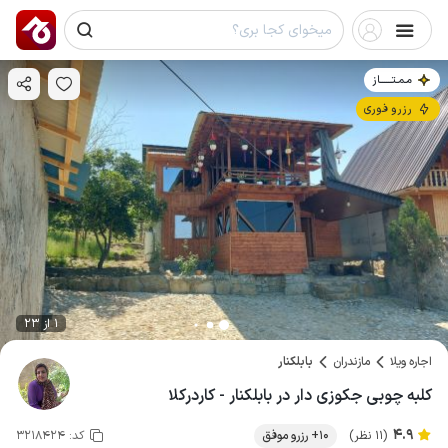
مـمـتــــــاز
رزرو فوری
1 از 23
اجاره ویلا
مازندران
بابلکنار
کلبه چوبی جکوزی دار در بابلکنار - کاردرکلا
4.9
(11 نظر)
10+ رزرو موفق
کد:
3218424