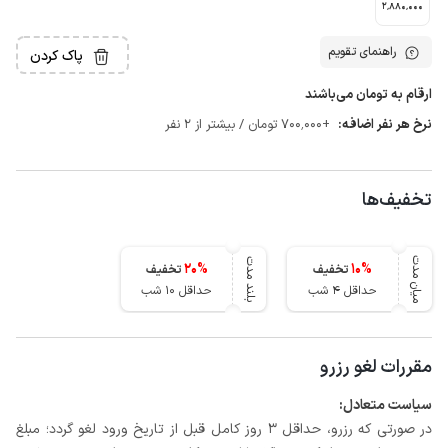
2٬880٬000
راهنمای تقویم
پاک کردن
ارقام به تومان می‌باشند
نرخ هر نفر اضافه:
+700٬000 تومان / بیشتر از 2 نفر
تخفیف‌ها
میان مدت
بلند مدت
20
%
10
%
تخفیف
تخفیف
حداقل 4 شب
حداقل 10 شب
مقررات لغو رزرو
سیاست متعادل:
در صورتی که رزرو، حداقل 3 روز کامل قبل از تاریخ ورود لغو گردد؛ مبلغ