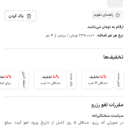
راهنمای تقویم
پاک کردن
ارقام به تومان می‌باشند
نرخ هر نفر اضافه:
+336٬000 تومان / بیشتر از 4 نفر
تخفیف‌ها
لحظه آخری
میان مدت
بلند مدت
10
%
10
%
10
%
تخفیف
تخفیف
تخف
حداقل 4 شب
حداقل 10 شب
برای ام
مقررات لغو رزرو
سیاست سختگیرانه:
در صورتی که رزرو، حداقل 5 روز کامل از تاریخ ورود لغو گردد؛ مبلغ