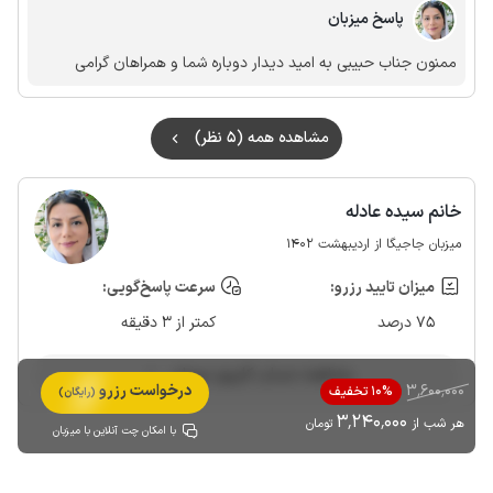
پاسخ میزبان
ممنون جناب حبیبی به امید دیدار دوباره شما و همراهان گرامی
مشاهده همه (5 نظر)
خانم سیده عادله
میزبان جاجیگا از اردیبهشت 1402
میزان تایید رزرو:
سرعت پاسخ‌گویی:
75 درصد
کمتر از 3 دقیقه
مشاهده حساب کاربری میزبان
3٬600٬000
درخواست رزرو
10% تخفیف
(رایگان)
3٬240٬000
هر شب از
تومان
با امکان چت آنلاین با میزبان