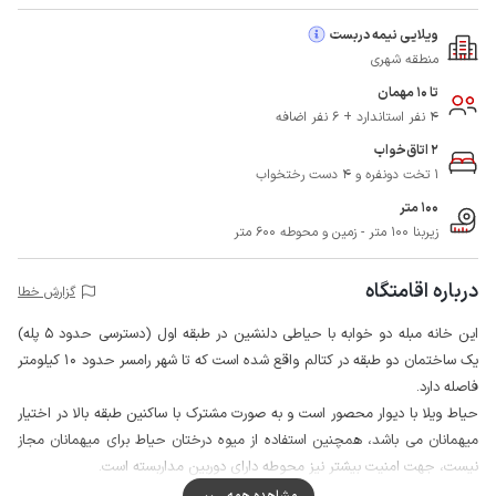
ویلایی نیمه دربست
منطقه شهری
تا 10 مهمان
4 نفر استاندارد + 6 نفر اضافه
2 اتاق‌خواب
1 تخت دونفره و 4 دست رختخواب
100 متر
زیربنا 100 متر - زمین و محوطه 600 متر
درباره اقامتگاه
گزارش خطا
این خانه مبله دو خوابه با حیاطی دلنشین در طبقه اول (دسترسی حدود 5 پله)
یک ساختمان دو طبقه در کتالم واقع شده است که تا شهر رامسر حدود 10 کیلومتر
فاصله دارد.
حیاط ویلا با دیوار محصور است و به صورت مشترک با ساکنین طبقه بالا در اختیار
میهمانان می باشد، همچنین استفاده از میوه درختان حیاط برای میهمانان مجاز
نیست، جهت امنیت بیشتر نیز محوطه دارای دوربین مداربسته است.
با حدود 100 متر فاصله از اقامتگاه سوپرمارکت و نانوایی در دسترس هستند.
مشاهده همه