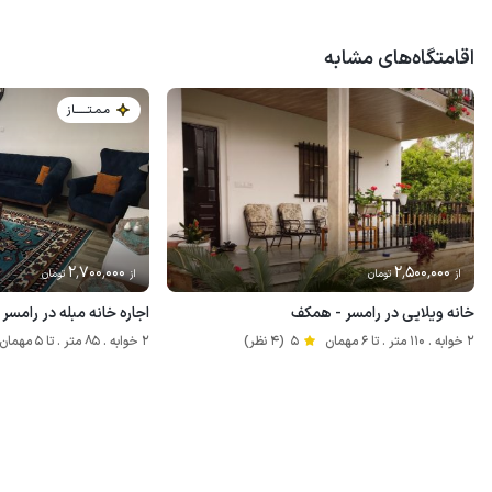
اقامتگاه‌های مشابه
مـمـتــــــاز
2٬700٬000
2٬500٬000
از
تومان
از
تومان
خانه ویلایی در رامسر - همکف
اجاره خانه مبله در رامسر
2 خوابه . 110 متر . تا 6 مهمان
5
(4 نظر)
2 خوابه . 85 متر . تا 5 مهمان