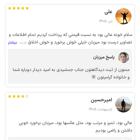
علی
تیر 1405
سلام خونه عالی بود به نسبت قیمتی که پرداخت کردیم تمام اطلاعات و
تصاویر درست بود میزبان خیلی خوش برخورد و خوش اخلاق بود حیاط
...
بیشتر
باصفا درب برقی کنترلی لوکیشن هم با مرکز شهر رامسر 10 دقیقه فاصله و
پاسخ میزبان
با جنگل دالخانی نیم ساعت فاصله داشت پیشنهاد میکنم
ممنون از ثبت دیدگاهتون جناب جمشیدی به امید دیدار دوباره شما
و خانواده گرامیتون 🌸
امیرحسین
اردیبهشت 1405
عالی بود، تمیز و مرتب بود، مثل عکسها بود، میزبان برخورد خوبی
داشتن و راضی بودیم