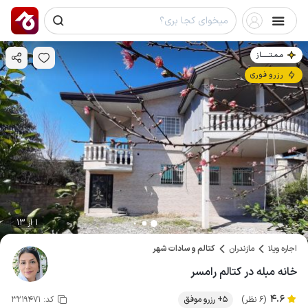
مـمـتــــــاز
رزرو فوری
1 از 13
اجاره ویلا
مازندران
کتالم و سادات شهر
خانه مبله در کتالم رامسر
4.6
(6 نظر)
5+ رزرو موفق
کد:
3219471