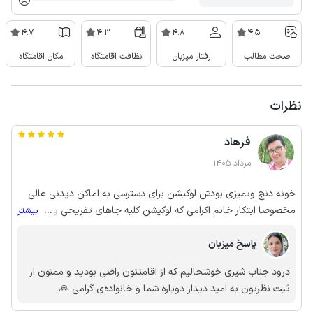
4.7
4.3
4.8
4.5
صحت مطالب
رفتار میزبان
نظافت اقامتگاه
مکان اقامتگاه
نظرات
فرهاد
مرداد 1405
خونه دنج وتمیزی بودش لوکیشن برای دسترسی به اماکن دیدنی عالی
مخصوصا ابتکار خانم اکرامی که لوکیشن کلیه جاهای تفریحی و دیدنی
...
بیشتر
رو برای ما فرستادن روی هم رفته همه چی عالی بود خود خانم و
پاسخ میزبان
خانواده هم خوش برخورد و رفتاربسیار خوبی داشتن.
درود جناب شیری خوشحالیم که از اقامتتون راضی بودید و ممنون از
ثبت نظرتون به امید دیدار دوباره شما و خانواده‌ی گرامی 🙏