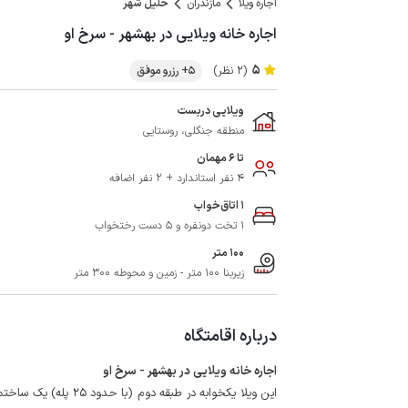
اجاره ویلا
مازندران
خلیل شهر
اجاره خانه ویلایی در بهشهر - سرخ او
5
(2 نظر)
5+ رزرو موفق
ویلایی دربست
منطقه جنگلی، روستایی
تا 6 مهمان
4 نفر استاندارد + 2 نفر اضافه
1 اتاق‌خواب
1 تخت دونفره و 5 دست رختخواب
100 متر
زیربنا 100 متر - زمین و محوطه 300 متر
درباره اقامتگاه
اجاره خانه ویلایی در بهشهر - سرخ او
این ویلا یکخوابه در ط