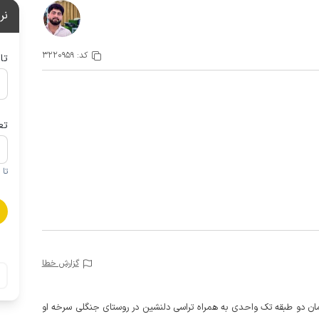
نر
کد:
3220959
تا
تع
تا 1 کودک زیر 5 سال در صورتحساب لحاظ نمی گردد
گزارش خطا
بقه دوم (با حدود 25 پله) یک ساختمان دو طبقه تک واحدی به همراه تراسی دلنشین در روستای جنگلی سرخه او