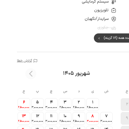
سیستم گرمایشی
تلویزیون
سرایدار/نگهبان
جکوزی
مه (18 گزینه)
گزارش خطا
شهریور 1405
ج
ش
ی
د
س
چ
پ
ج
6
5
4
3
2
1
2
2٬500٬000
3٬000٬000
3٬000٬000
2٬500٬000
2٬500٬000
2٬500٬000
13
12
11
10
9
8
7
9
2٬500٬000
3٬000٬000
3٬000٬000
2٬500٬000
2٬500٬000
3٬000٬000
3٬000٬000