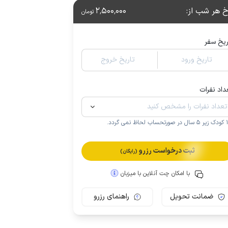
خ هر شب از
:
2٬500٬000
تومان
ریخ سفر
تاریخ ورود
تاریخ خروج
داد نفرات
.
ثبت درخواست رزرو
(رایگان)
با امکان چت آنلاین با میزبان
ضمانت تحویل
راهنمای رزرو