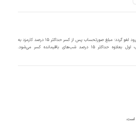
در صورتی که رزرو، حداقل 3 روز کامل قبل از تاریخ ورود لغو گردد؛ مبلغ صورتحساب پس از کسر حداکثر 15 درصد کارمزد به
د شب‌های باقیمانده کسر می‌شود.
 است.