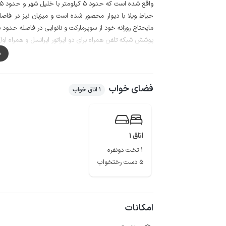
واقع شده است که حدود 5 کیلومتر با خلیل شهر و حدود 15 کیلومتر با بهشهر فاصله دارد.
حیاط ویلا با دیوار محصور شده است و میزبان نیز در فاصله
مایحتاج روزانه خود از سوپرمارکت و نانوایی در فاصله حدود 5 کیلومتری اقامتگاه استفاده نمایند.
پوشش شبکه تلفن همراه برای دو اپراتور ایرانسل و همراه اول در م
گفتنی است حدود 100 متر مسیر منتهی به اقامتگاه به صورت شن ریزی شده است.
م
مجموعه گردشگری کومه، سایت پرواز پاراگلایدر روستای مه
گلوگاه و شبه جزیره میان کاله از جاذبه های قابل دسترسی از 
فضای خواب
1 اتاق خواب
اتاق 1
1 تخت دونفره
5 دست رختخواب
امکانات