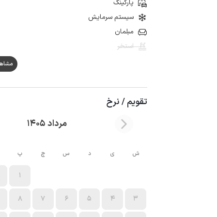
پارکینگ
سیستم سرمایش
مبلمان
استخر
مشاهده ه
تقویم / نرخ
مرداد 1405
ش
ی
د
س
چ
پ
1
8
7
6
5
4
3