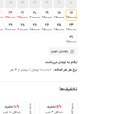
15
14
13
12
11
10
3
22
21
20
19
18
17
000
3٬500٬000
3٬500٬000
3٬000٬000
2٬500٬000
2٬500٬000
2٬500٬000
0
29
28
27
26
25
24
000
3٬000٬000
3٬000٬000
2٬500٬000
2٬500٬000
2٬500٬000
2٬500٬000
31
2٬500٬000
راهنمای تقویم
ارقام به تومان می‌باشند
نرخ هر نفر اضافه:
+100٬000 تومان / بیشتر از 4 نفر
تخفیف‌ها
میان مدت
بلند مدت
10
%
5
%
تخفیف
تخفیف
حداقل 3 شب
حداقل 10 شب