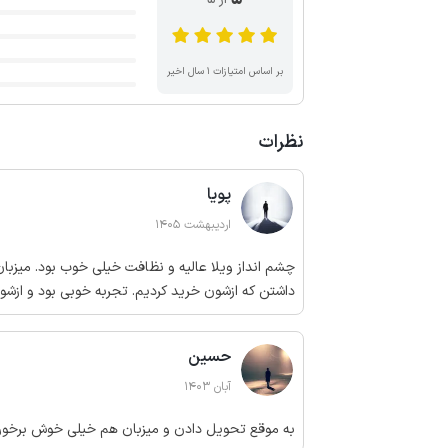
بر اساس امتیازات ۱ سال اخیر
نظرات
پویا
اردیبهشت 1405
چشم انداز ویلا عالیه و نظافت خیلی خوب بود. میز
داشتن که ازشون خرید کردیم. تجربه خوبی بود و ازشو
حسین
آبان 1403
به موقع تحویل دادن و میزبان هم خیلی خوش برخورد