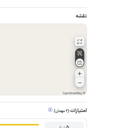
نقشه
OpenStreetMap
©
امتیازات
(
2
مهمان
)
5
از ۵