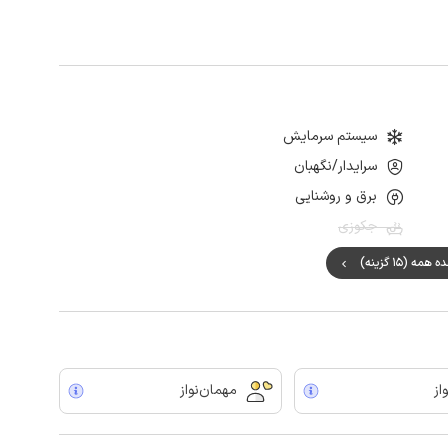
سیستم سرمایش
سرایدار/نگهبان
برق و روشنایی
جکوزی
مه (15 گزینه)
از
مهمان‌نواز