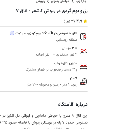
اجاره ویلا
خراسان رضوی
ریوش
رزرو بوم گردی در ریوش کاشمر - اتاق ۷
4.9
(3 نظر)
اتاق خصوصی در اقامتگاه بوم‌گردی، سوئیت
منطقه روستایی
تا 3 مهمان
2 نفر استاندارد + 1 نفر اضافه
بدون اتاق‌خواب
و 3 دست رختخواب در فضای مشترک
9 متر
زیربنا 9 متر - زمین و محوطه 700 متر
درباره اقامتگاه
دسترسی حدود 7 پله در روستای ریوش با فاصله حدود 35 کیلومتری از کاشمر واقع شده است.