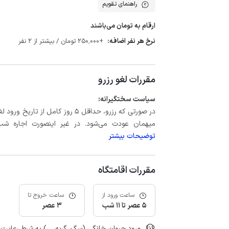
راهنمای تقویم
ارقام به تومان می‌باشند
نرخ هر نفر اضافه:
+250٬000 تومان / بیشتر از 2 نفر
مقررات لغو رزرو
سیاست سختگیرانه:
میهمان عودت می‌شود. در غیر اینصورت اجاره شب اول بعلاوه حداکثر 60 درصد
توضیحات بیشتر
مقررات اقامتگاه
ساعت ورود از
ساعت خروج تا
5 عصر تا 11 شب
3 عصر
ورود حیوان خانگی (سگ، گربه، ...) به شرط رعای