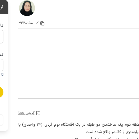
نر
کد:
3220965
تا
تع
تا 1 کودک زیر 5 سال در صورتحساب لحاظ نمی گردد
گزارش خطا
این اتاق 9 متری با حیاطی دلنشین و ایوانی دل انگیز در طبقه دوم یک ساختمان دو طبقه در یک اقامتگاه بوم گردی (14 واحدی) با