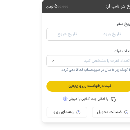
خ هر شب از
:
500٬000
تومان
ریخ سفر
تاریخ ورود
تاریخ خروج
داد نفرات
.
ثبت درخواست رزرو
(رایگان)
با امکان چت آنلاین با میزبان
ضمانت تحویل
راهنمای رزرو