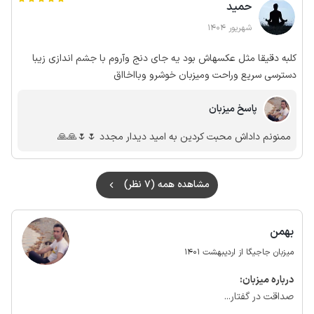
حمید
شهریور 1404
کلبه دقیقا مثل عکسهاش بود یه جای دنج وآروم با جشم اندازی زیبا
دسترسی سریع وراحت ومیزبان خوشرو وبااخااق
پاسخ میزبان
ممنونم داداش محبت کردین به امید دیدار مجدد 🌷🌷🙏🙏
مشاهده همه (7 نظر)
بهمن
میزبان جاجیگا از اردیبهشت 1401
درباره‌ میزبان:
صداقت در گفتار...