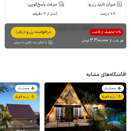
میزان تایید رزرو:
سرعت پاسخ‌گویی:
78 درصد
کمتر از 6 دقیقه
مشاهده حساب کاربری میزبان
درخواست رزرو
10% تخفیف از 5 شب
(رایگان)
3٬300٬000
هر شب از
تومان
با امکان چت آنلاین با میزبان
اقامتگاه‌های مشابه
مـمـتــــــاز
مـمـتــــــاز
رزرو فوری
رزرو فوری