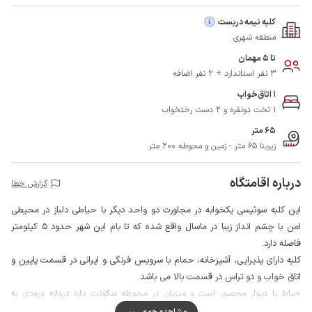
کلبه نیمه دربست
منطقه شهری
تا 5 مهمان
3 نفر استاندارد + 2 نفر اضافه
1 اتاق‌خواب
1 تخت دونفره و 2 دست رختخواب
65 متر
زیربنا 65 متر - زمین و محوطه 200 متر
درباره اقامتگاه
گزارش خطا
این کلبه سوئیسی یکخوابه در مجاورت دو واحد دیگر با حیاطی دلباز در محیطی
امن با چشم انداز زیبا در ماسال واقع شده که تا بام این شهر حدود 5 کیلومتر
فاصله دارد.
کلبه دارای پذیرایی، آشپزخانه، حمام با سرویس فرنگی و ایرانی در قسمت پایین و
اتاق خواب و دو تراس در قسمت بالا می باشد.
حیاط با دیوار محصور است و میزبان در محوطه سکونت دارد دروازه ورودی به
صورت مشترک استفاده می شود، همچنین به منظور برقراری و حفظ امنیت
مشاهده همه