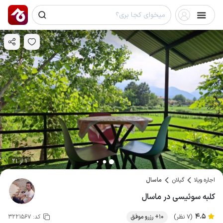
1 از 21
اجاره ویلا
گیلان
ماسال
کلبه سوئیسی در ماسال
4.5
(7 نظر)
10+ رزرو موفق
کد:
3221567