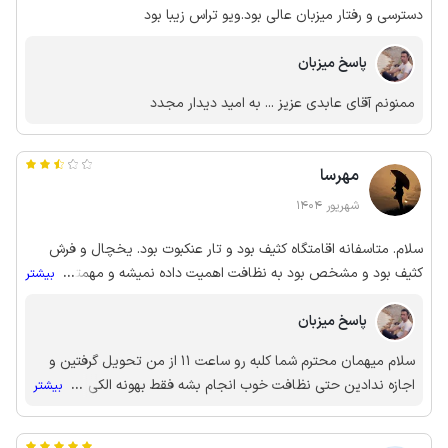
دسترسی و رفتار میزبان عالی بود.ویو تراس زیبا بود
پاسخ میزبان
ممنونم آقای عابدی عزیز .‌‌.. به امید دیدار مجدد
مهرسا
شهریور 1404
سلام. متاسفانه اقامتگاه کثیف بود و تار عنکبوت بود. یخچال و فرش
کثیف بود و مشخص بود به نظافت اهمیت داده نمیشه و مهمترین نکته
...
بیشتر
این بود که بنده بعد از پرداخت از میزبان پرسیدم ظروف آشپزخانه
پاسخ میزبان
تکمیل هست یا نه که ایشون گفتند همه چی هست اما ظروف پخت‌وپز
و سرو هم ناقص بودن و ظروفی هم که موجود بود کثیف بودن.
سلام میهمان محترم شما کلبه رو ساعت 11 از من تحویل گرفتین و
اجازه ندادین حتی نظافت خوب انجام بشه فقط بهونه الکی
...
بیشتر
میاوردین که همه چی باید مثل هتل باشه..در ضمن پیک تعطیلات
بود اجاره شما قیمت یه سوئیت هم نبود.