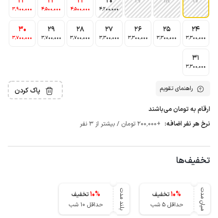
23
22
21
20
19
18
17
3٬900٬000
4٬500٬000
4٬500٬000
4٬200٬000
30
29
28
27
26
25
24
3٬700٬000
3٬700٬000
3٬700٬000
3٬300٬000
3٬300٬000
3٬300٬000
3٬300٬000
31
3٬300٬000
راهنمای تقویم
پاک کردن
ارقام به تومان می‌باشند
نرخ هر نفر اضافه:
+200٬000 تومان / بیشتر از 3 نفر
تخفیف‌ها
میان مدت
بلند مدت
10
%
10
%
تخفیف
تخفیف
حداقل 5 شب
حداقل 10 شب