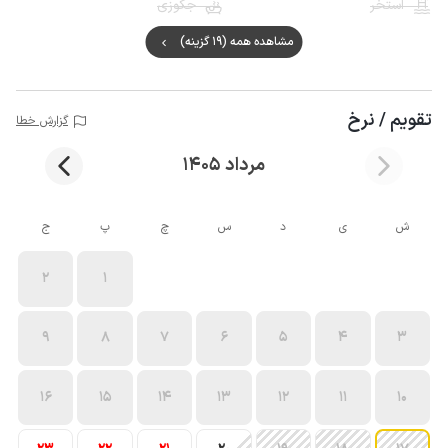
استخر
جکوزی
مشاهده همه (19 گزینه)
تقویم / نرخ
گزارش خطا
مرداد 1405
ش
ی
د
س
چ
پ
ج
2
1
9
8
7
6
5
4
3
16
15
14
13
12
11
10