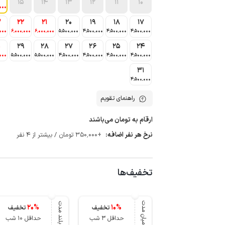
15
14
13
12
11
10
000
3
22
21
20
19
18
17
000
6٬000٬000
6٬000٬000
5٬500٬000
4٬500٬000
4٬500٬000
4٬500٬000
0
29
28
27
26
25
24
000
5٬500٬000
5٬500٬000
4٬500٬000
4٬500٬000
4٬500٬000
4٬500٬000
31
4٬500٬000
راهنمای تقویم
ارقام به تومان می‌باشند
نرخ هر نفر اضافه:
+350٬000 تومان / بیشتر از 4 نفر
تخفیف‌ها
میان مدت
بلند مدت
20
%
10
%
تخفیف
تخفیف
حداقل 3 شب
حداقل 10 شب