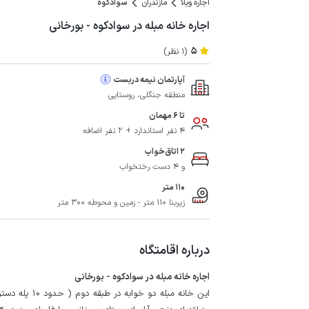
اجاره ویلا
مازندران
سوادکوه
اجاره خانه مبله در سوادکوه - بورخانی
5
(1 نظر)
آپارتمان نیمه دربست
منطقه جنگلی، روستایی
تا 6 مهمان
4 نفر استاندارد + 2 نفر اضافه
2 اتاق‌خواب
و 4 دست رختخواب
110 متر
زیربنا 110 متر - زمین و محوطه 300 متر
درباره اقامتگاه
اجاره خانه مبله در سوادکوه - بورخانی