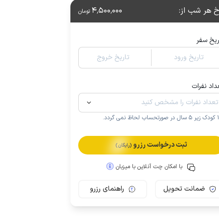
خ هر شب از
:
4٬500٬000
تومان
ریخ سفر
تاریخ ورود
تاریخ خروج
داد نفرات
.
ثبت درخواست رزرو
(رایگان)
با امکان چت آنلاین با میزبان
ضمانت تحویل
راهنمای رزرو