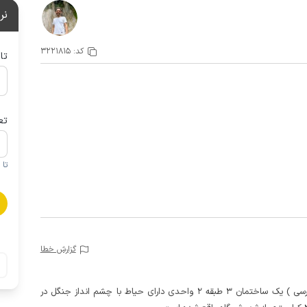
نر
کد:
3221815
تا
تع
تا 1 کودک زیر 5 سال در صورتحساب لحاظ نمی گردد
گزارش خطا
این خانه مبله دو خوابه در طبقه دوم ( حدود 10 پله دسترسی ) یک ساختمان 3 طبقه 2 واحدی دارای حیاط با چشم انداز جنگل در