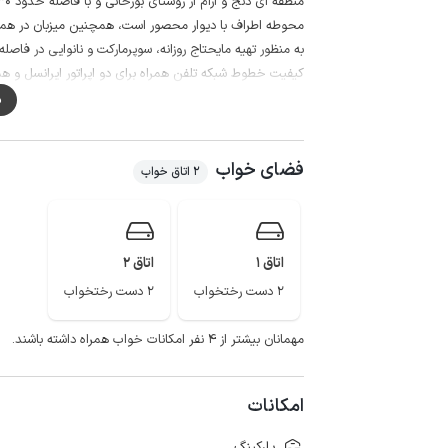
منطقه ای دنج و آرام از روستای بورخانی و با فاصله حدود 30 کیلومتری از شهر شیرگاه واقع شده است.
محوطه اطراف با دیوار محصور است، همچنین میزبان در همسا
به منظور تهیه مایحتاج روزانه، سوپرمارکت و نانوایی در فا
کیفیت خطوط شبکه تلفن همراه برای دو اپراتور ایرانسل و همراه 
لازم به ذکر است حدود 500 متر مسیر منتهی به اقامتگاه به صورت خاکی و هموار است.
م
آبشار تزر و آبشار اسکلیم و صد البرز،امامزاده گزو،آبشار خری
می باشند.
فضای خواب
2 اتاق خواب
اتاق 1
اتاق 2
2 دست رختخواب
2 دست رختخواب
مهمانان بیشتر از ۴ نفر امکانات خواب همراه داشته باشند.
امکانات
پارکینگ