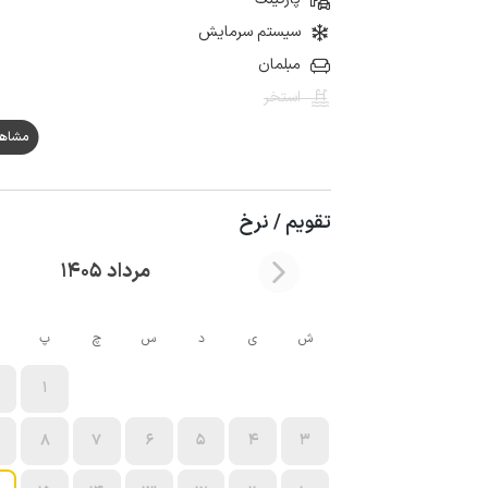
سیستم سرمایش
مبلمان
استخر
مشاهده ه
تقویم / نرخ
مرداد 1405
ش
ی
د
س
چ
پ
1
8
7
6
5
4
3