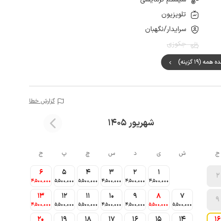
تلویزیون
سرایدار/نگهبان
جکوزی
مه (19 گزینه)
گزارش خطا
شهریور 1405
ج
ش
ی
د
س
چ
پ
ج
6
5
4
3
2
1
2
4٬500٬000
5٬500٬000
5٬500٬000
4٬500٬000
4٬500٬000
4٬500٬000
13
12
11
10
9
8
7
9
4٬500٬000
5٬500٬000
5٬500٬000
4٬500٬000
4٬500٬000
5٬500٬000
5٬500٬000
20
19
18
17
16
15
14
16