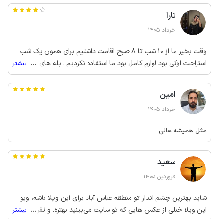
تارا
خرداد 1405
وقت بخیر ما از 10 شب تا 8 صبح اقامت داشتیم برای همون یک شب
استراحت اوکی بود لوازم کامل بود ما استفاده نکردیم . پله های
...
بیشتر
واحدزیاده . به نظرم از نظر قیمت واقعا باید یکم منصفانه تر قیمت
گذاری کنند پیشنهادمیشه
امین
خرداد 1405
مثل همیشه عالی
سعید
فروردین 1405
شاید بهترین چشم انداز تو منطقه عباس آباد برای این ویلا باشه، ویو
این ویلا خیلی از عکس هایی که تو سایت می‌بینید بهتره. و تقریبا از هر
...
بیشتر