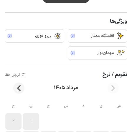
ویژگی‌ها
اقامتگاه ممتاز
رزرو فوری
مهمان‌نواز
تقویم / نرخ
گزارش خطا
مرداد 1405
ش
ی
د
س
چ
پ
ج
2
1