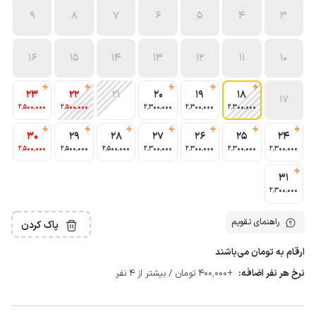
9
8
7
6
5
4
3
16
15
14
13
12
11
10
23
22
21
20
19
18
17
2٬500٬000
2٬500٬000
2٬300٬000
2٬300٬000
2٬300٬000
30
29
28
27
26
25
24
2٬500٬000
2٬500٬000
2٬500٬000
2٬300٬000
2٬300٬000
2٬300٬000
2٬300٬000
31
2٬300٬000
راهنمای تقویم
پاک کردن
ارقام به تومان می‌باشند
نرخ هر نفر اضافه:
+400٬000 تومان / بیشتر از 4 نفر