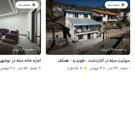
مـمـتــــــاز
مـمـتــــــاز
1٬600٬000
1٬700٬000
از
تومان
از
تومان
سوئیت مبله در کلاردشت - طویدره - همکف
اجاره خانه مبله در نوش
1 خوابه . 64 متر . تا 4 مهمان
5
(5 نظر)
2 خوابه . 75 متر . تا 6 مهمان