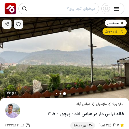
مـمـتــــــاز
رزرو فوری
1 از 26
اجاره ویلا
مازندران
عباس آباد
خانه تراس دار در عباس آباد - پرچور - ط ۳
4.7
(25 نظر)
20+ رزرو موفق
کد:
3222562