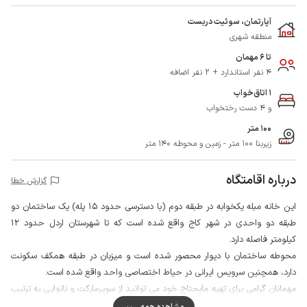
آپارتمان، سوئیت دربست
منطقه شهری
تا 6 مهمان
4 نفر استاندارد + 2 نفر اضافه
1 اتاق‌خواب
و 4 دست رختخواب
100 متر
زیربنا 100 متر - زمین و محوطه 140 متر
درباره اقامتگاه
گزارش خطا
این خانه مبله یکخوابه در طبقه دوم (با دسترسی حدود 15 پله) یک ساختمان دو
طبقه دو واحدی در شهر کاج واقع شده است که تا شهرستان اردل حدود 12
کیلومتر فاصله دارد.
محوطه ساختمان با دیوار محصور شده است و میزبان در طبقه همکف سکونت
دارد، همچنین سرویس ایرانی در حیاط اختصاصی واحد واقع شده است.
مهمانان گرامی برای تهیه مایحتاج خود می توانید از سوپرمارکت و نانوایی به ترتیب
در فاصله حدود 30 متری و 500 متری اقامتگاه استفاده نمایید.
مشاهده همه