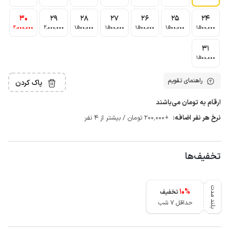
30
29
28
27
26
25
24
2٬000٬000
2٬000٬000
1٬500٬000
1٬500٬000
1٬500٬000
1٬500٬000
1٬500٬000
31
1٬500٬000
راهنمای تقویم
پاک کردن
ارقام به تومان می‌باشند
نرخ هر نفر اضافه:
+200٬000 تومان / بیشتر از 4 نفر
تخفیف‌ها
بلند مدت
10
%
تخفیف
حداقل 7 شب