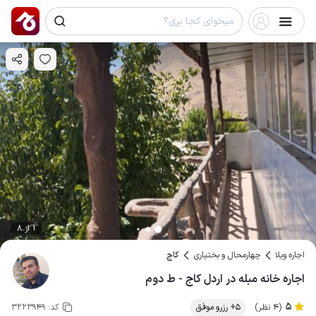
1 از 8
اجاره ویلا
چهارمحال و بختیاری
کاج
اجاره خانه مبله در اردل کاج - ط دوم
5
(4 نظر)
5+ رزرو موفق
کد:
3223949