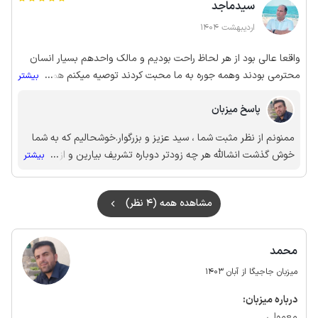
سیدماجد
اردیبهشت 1404
واقعا عالی بود از هر لحاظ راحت بودیم و مالک واحدهم بسیار انسان
محترمی بودند وهمه جوره به ما محبت کردند توصیه میکنم همه برند
...
بیشتر
ولذت ببرن
پاسخ میزبان
ممنونم از نظر مثبت شما ، سید عزیز و بزرگوار.خوشحالیم که به شما
خوش گذشت انشالله هر چه زودتر دوباره تشریف بیارین و از منطقه
...
بیشتر
خوش آب و هوای شهر کاج لذت ببرین و اوقات خوشی داشته باشین
مشاهده همه (4 نظر)
محمد
میزبان جاجیگا از آبان 1403
درباره‌ میزبان:
معمولی