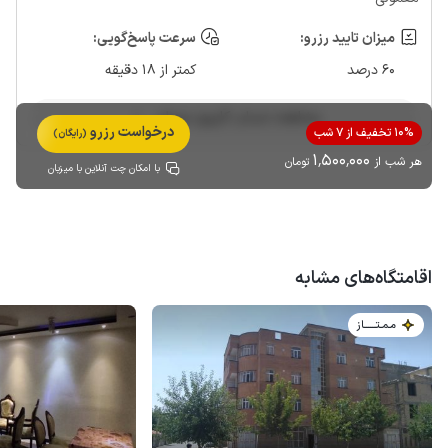
میزان تایید رزرو:
سرعت پاسخ‌گویی:
60 درصد
کمتر از 18 دقیقه
مشاهده حساب کاربری میزبان
درخواست رزرو
10% تخفیف از 7 شب
(رایگان)
1٬500٬000
هر شب از
تومان
با امکان چت آنلاین با میزبان
اقامتگاه‌های مشابه
مـمـتــــــاز