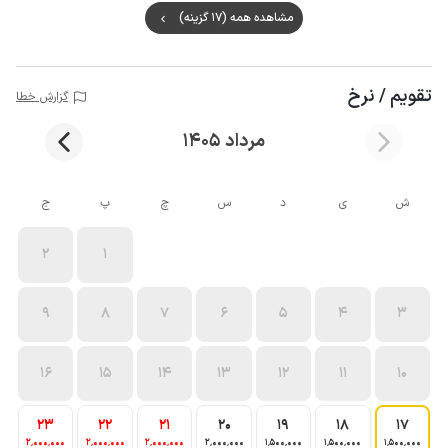
مشاهده همه (17 گزینه)
تقویم / نرخ
گزارش خطا
مرداد 1405
ش
ی
د
س
چ
پ
ج
2
1
9
8
7
6
5
4
3
16
15
14
13
12
11
10
23
22
21
20
19
18
17
2٬000٬000
2٬000٬000
2٬000٬000
2٬000٬000
1٬500٬000
1٬500٬000
1٬500٬000