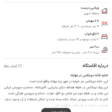
ویلایی دربست
منطقه شهری
تا 7 مهمان
4 نفر استاندارد + 3 نفر اضافه
2 اتاق‌خواب
2 تخت دونفره و 4 دست رختخواب
200 متر
زیربنا 200 متر - زمین و محوطه 250 متر
درباره اقامتگاه
گزارش خطا
اجاره خانه دوبلکس در مهاباد
این خانه دوبلکس دو خوابه در شهر زیبا مهاباد واقع شده است.
این ویلا دوبلکس در طبقه همکف دارای پذیرایی، آشپزخانه ،حمام و سرویس ایرانی
می باشد و در طبقه دوم نیز شامل دو اتاق خواب، حمام و سرویس فرنگی است.
لازم به ذکر است ورودی حیاط خانه بسته شده و امکان استفاده از آن وجود ندارد،
همچنین میزبان در همسایگی سکونت دارد.
مهمانان گرامی می توانند برای تهیه مایحتاج روزانه خود از سوپرمارکت و نانوایی در
مشاهده همه