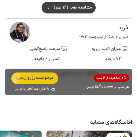
مشاهده همه (16 نظر)
فرید
میزبان جاجیگا از اردیبهشت 1403
میزان تایید رزرو:
سرعت پاسخ‌گویی:
72 درصد
کمتر از 6 دقیقه
مشاهده حساب کاربری میزبان
درخواست رزرو
10% تخفیف از 6 شب
(رایگان)
5٬900٬000
هر شب از
تومان
با امکان چت آنلاین با میزبان
اقامتگاه‌های مشابه
مـمـتــــــاز