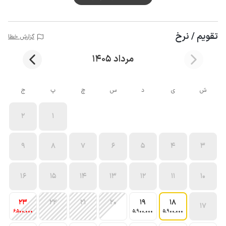
تقویم / نرخ
گزارش خطا
مرداد 1405
ش
ی
د
س
چ
پ
ج
2
1
9
8
7
6
5
4
3
16
15
14
13
12
11
10
23
22
21
20
19
18
17
6٬500٬000
5٬900٬000
5٬900٬000