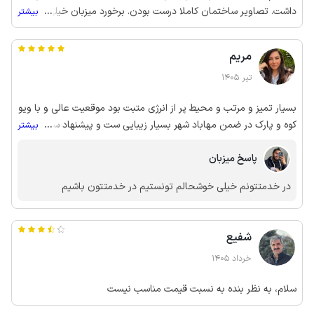
داشت. تصاویر ساختمان کاملا درست بودن. برخورد میزبان خیلی عالی و
...
بیشتر
محترامه بود. زمان تحویل حتی زودتر هم به ما خونه رو تحویل دادن.
یه تعدادی هم ایراد وجود داشت. یک اینکه با توجه به اعلام و تذکر
مریم
چندین میهمان قدیمی که نظراتشون ثبت شده،خوشخواب تخت
همچنان داغون بود و یکطرفش کلا له بود. دومین ایراد هم که اصلا
تیر 1405
مقصرش میزبان نیستش،اینکه کنار واحد، کار ساختمانی میکنن و ماشین
بسیار تمیز و مرتب و محیط پر از انرژی متبت بود موقعیت عالی و با ویو
آلات سنگین از هشت صبح تا بعدازظهر صداهای خیلی آزار دهنده ای
کوه و پارک در ضمن مهاباد شهر بسیار زیبایی ست و پیشنهاد سفر رو به
...
بیشتر
ایجاد میکنن جهت کندن زمین و خرد کردن سنگها. کولرها هم بدلیل
این شهر میدم
مجوارت درآفتاب،در روز اصلا توان خنک کردن خانه رو نداشتن اما شبها
پاسخ میزبان
کاملا خنک بود.
در خدمتتونم خیلی خوشحالم تونستیم در خدمتتون باشیم
شفیع
خرداد 1405
سلام، به نظر بنده به نسبت قیمت مناسب نیست