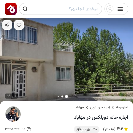
1 از 16
اجاره ویلا
آذربایجان غربی
مهاباد
اجاره خانه دوبلکس در مهاباد
4.2
(18 نظر)
20+ رزرو موفق
کد:
3225394