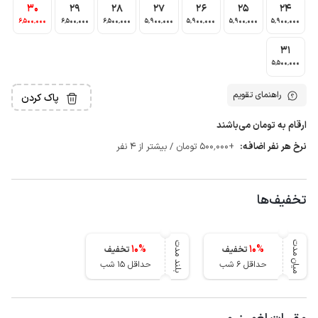
30
29
28
27
26
25
24
6٬500٬000
6٬500٬000
6٬500٬000
5٬900٬000
5٬900٬000
5٬900٬000
5٬900٬000
31
5٬500٬000
راهنمای تقویم
پاک کردن
ارقام به تومان می‌باشند
نرخ هر نفر اضافه:
+500٬000 تومان / بیشتر از 4 نفر
تخفیف‌ها
میان مدت
بلند مدت
10
%
10
%
تخفیف
تخفیف
حداقل 6 شب
حداقل 15 شب