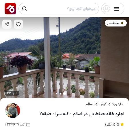
مـمـتــــــاز
1 از 23
اجاره ویلا
گیلان
اسالم
اجاره خانه حیاط دار در اسالم - کله سرا - طبقه۲
5
(1 نظر)
کد:
3227439