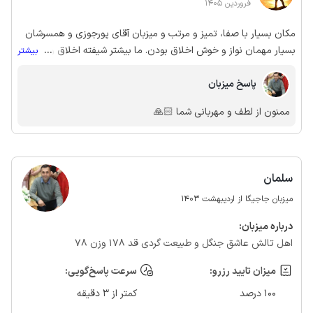
فروردین 1405
مکان بسیار با صفا، تمیز و مرتب و میزبان آقای پورجوزی و همسرشان
بسیار مهمان نواز و خوش اخلاق بودن. ما بیشتر شیفته اخلاق و
...
بیشتر
رفتارشون شدیم. اگر قسمت بشه بیشتر مزاحمشون میشیم.
پاسخ میزبان
ممنون از لطف و مهربانی شما 🙏🏻
سلمان
میزبان جاجیگا از اردیبهشت 1403
درباره‌ میزبان:
اهل تالش عاشق جنگل و طبیعت گردی قد 178 وزن 78
میزان تایید رزرو:
سرعت پاسخ‌گویی:
100 درصد
کمتر از 3 دقیقه