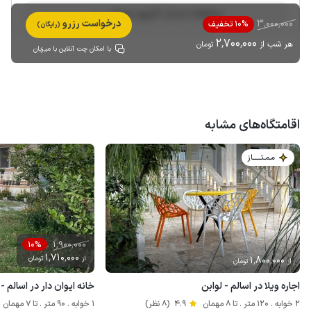
مشاهده حساب کاربری میزبان
3٬000٬000
درخواست رزرو
10% تخفیف
(رایگان)
2٬700٬000
هر شب از
تومان
با امکان چت آنلاین با میزبان
اقامتگاه‌های مشابه
مـمـتــــــاز
1٬900٬000
10%
1٬710٬000
1٬800٬000
از
تومان
از
تومان
اجاره ویلا در اسالم - لوابن
خانه ایوان دار در اسالم 
2 خوابه . 120 متر . تا 8 مهمان
4.9
(8 نظر)
1 خوابه . 90 متر . تا 7 مهمان