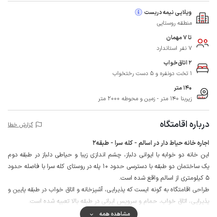
ویلایی نیمه دربست
منطقه روستایی
تا 7 مهمان
7 نفر استاندارد
2 اتاق‌خواب
1 تخت دونفره و 5 دست رختخواب
140 متر
زیربنا 140 متر - زمین و محوطه 2000 متر
درباره اقامتگاه
گزارش خطا
اجاره خانه حیاط دار در اسالم - کله سرا - طبقه2
این خانه دو خوابه با ایوانی دلباز، چشم اندازی زیبا و حیاطی دلباز در طبقه دوم
یک ساختمان دو طبقه با دسترسی حدود 10 پله در روستای کله سرا با فاصله حدود
5 کیلومتری از اسالم واقع شده است.
طراحی اقامتگاه به گونه ایست که پذیرایی، آشپزخانه و اتاق خواب در طبقه پایین و
پذیرایی، اتاق خواب، حمام و سرویس ایرانی در طبقه بالا تعبیه شده است.
اطراف محوطه این خانه حیاط دار با دیوار محصور است و میزبان ینز در طبقه
مشاهده همه