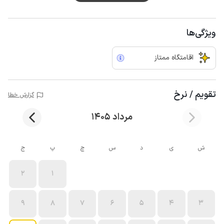
ویژگی‌ها
اقامتگاه ممتاز
تقویم / نرخ
گزارش خطا
مرداد 1405
ش
ی
د
س
چ
پ
ج
2
1
9
8
7
6
5
4
3