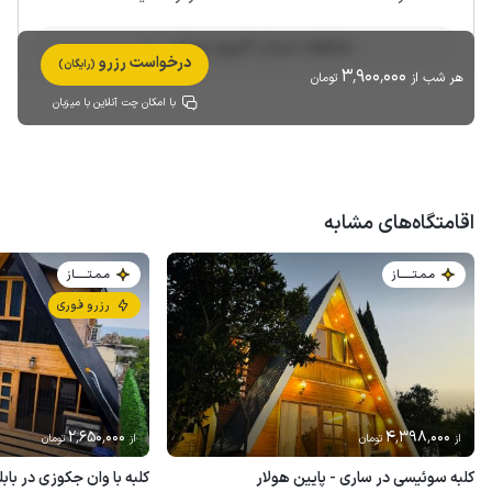
مشاهده حساب کاربری میزبان
درخواست رزرو
(رایگان)
3٬900٬000
هر شب از
تومان
با امکان چت آنلاین با میزبان
اقامتگاه‌های مشابه
مـمـتــــــاز
مـمـتــــــاز
رزرو فوری
2٬650٬000
4٬398٬000
از
تومان
از
تومان
کلبه سوئیسی در ساری - پایین هولار
کلبه با وان‌ جکوزی در بابلک