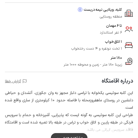
کلبه، ویلایی نیمه دربست
منطقه روستایی
تا 6 مهمان
6 نفر استاندارد
1 اتاق‌خواب
1 تخت دونفره و 4 دست رختخواب
180 متر
زیربنا 180 متر - زمین و محوطه 1000 متر
درباره اقامتگاه
گزارش خطا
این کلبه سوئیسی یکخوابه با تراسی دلباز مجهز به وان جکوزی، آتشدان و حیاطی
دلنشین در روستای ماهفروزمحله با فاصله حدود 10 کیلومتری از ساری واقع شده
است.
طراحی این کلبه سوئیسی به گونه ایست که پذیرایی، آشپزخانه و حمام با سرویس
فرنگی در طبقه پایین و اتاق خواب و تراس در طبقه بالا تعبیه شده است و اقامتگاه
فاقد سرویس ایرانی می باشد.
اطراف محوطه این کلبه سوئیسی با دیوار محصور است و نگهبان نیز در محوطه
مشاهده همه