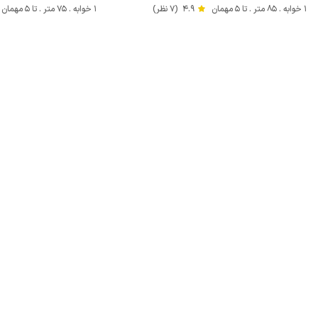
1 خوابه . 85 متر . تا 5 مهمان
4.9
(7 نظر)
1 خوابه . 75 متر . تا 5 مهمان