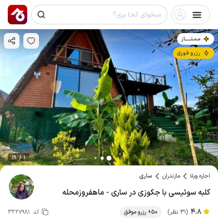
مـمـتــــــاز
رزرو فوری
1 از 19
اجاره ویلا
مازندران
ساری
کلبه سوئیسی با جکوزی در ساری - ماهفروزمحله
4.8
(31 نظر)
50+ رزرو موفق
کد:
3227981