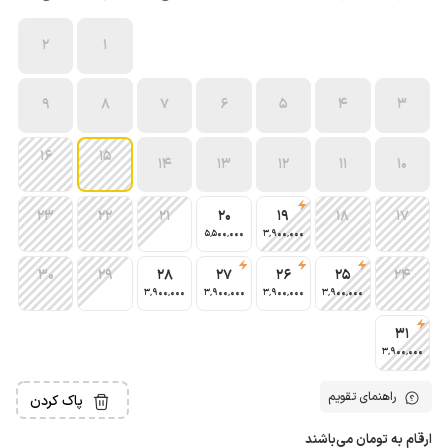
2
1
9
8
7
6
5
4
3
16
15
14
13
12
11
10
23
22
21
20
19
18
17
5٬500٬000
3٬900٬000
30
29
28
27
26
25
24
3٬900٬000
3٬900٬000
3٬900٬000
3٬900٬000
31
3٬900٬000
راهنمای تقویم
پاک کردن
ارقام به تومان می‌باشند