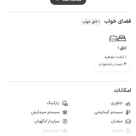
سکونت دارد، همچنین دروازه ورودی و حیاط نیز به صورت مشترک با نگهبان
استفاده می گردد.
فضای خواب
برای تهیه مایحتاج روزانه فاصله این خانه مبله تا سوپرمارکت و نانوایی حدود 500
1 اتاق خواب
متر است.
آنتن دهی تلفن همراه برای دو اپراتور ایرانسل و همراه اول در مکالمه خوب و
پوشش اینترنت به صورت 4g می باشد.
اتاق 1
لازم به ذکر است که حدود 200 متر از مسیر منتهی به کلبه سوئیسی به صورت جاده
1 تخت دونفره
خاکی می باشد.
4 دست رختخواب
از ساحل زیبای خزر، تالاب نیلوفر آبی، آبندان بزرگ قاجار خیل، چشمه ‌های باداب
سورت، منطقه حفاظت شده دشت ناز، سد سلیمان تنگه، دریاچه الندان و آبشار
بول، مسجد شاه عباسی و پارک ملال می توان به عنوان جاذبه های گردشگری و
طبیعی این منطقه نام برد.
امکانات
جکوزی
پارکینگ
سیستم گرمایشی
سیستم سرمایش
مبلمان
سرایدار/نگهبان
استخر
میز بیلیارد