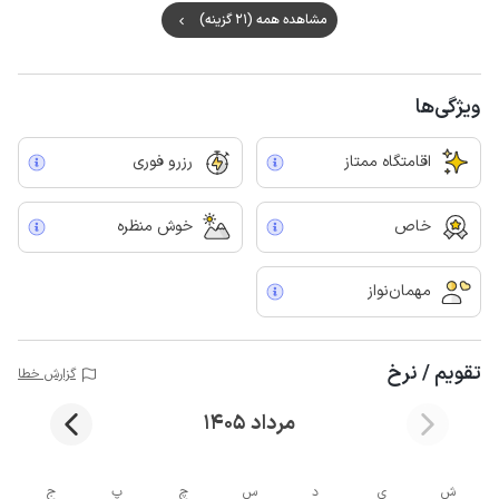
مشاهده همه (21 گزینه)
ویژگی‌ها
اقامتگاه ممتاز
رزرو فوری
خاص
خوش منظره
مهمان‌نواز
تقویم / نرخ
گزارش خطا
مرداد 1405
ش
ی
د
س
چ
پ
ج