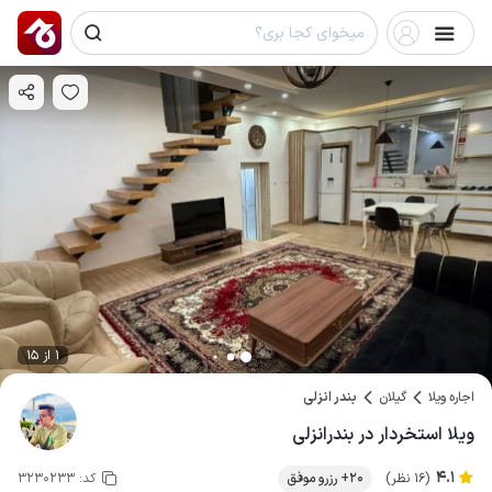
1 از 15
اجاره ویلا
گیلان
بندر انزلی
ویلا استخردار در بندرانزلی
4.1
(16 نظر)
20+ رزرو موفق
کد:
3230233