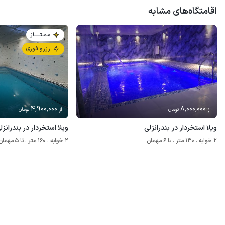
اقامتگاه‌های مشابه
مـمـتــــــاز
رزرو فوری
4٬900٬000
8٬000٬000
از
تومان
از
تومان
ویلا استخردار در بندرانزلی
ویلا استخردار در بندرانز
2 خوابه . 130 متر . تا 6 مهمان
2 خوابه . 160 متر . تا 5 مهمان