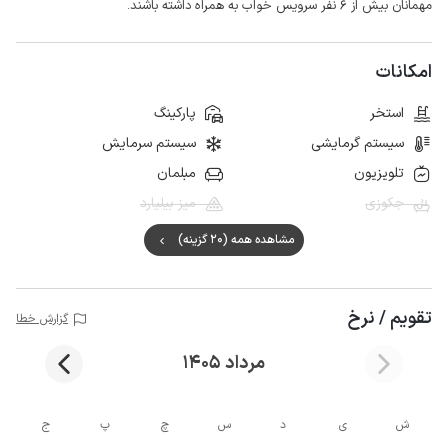
مهمانان بیش از ۶ نفر سرویس خواب به همراه داشته باشند.
امکانات
استخر
پارکینگ
سیستم گرمایشی
سیستم سرمایش
تلویزیون
مبلمان
جکوزی
میز بیلیارد
مشاهده همه (20 گزینه)
تقویم / نرخ
گزارش خطا
مرداد 1405
ش
ی
د
س
چ
پ
ج