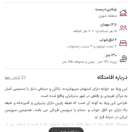
ویلایی دربست
منطقه شهری
تا 12 مهمان
5 نفر استاندارد + 7 نفر اضافه
2 اتاق‌خواب
2 تخت دونفره و 2 دست رختخواب
130 متر
زیربنا 130 متر - زمین و محوطه 165 متر
درباره اقامتگاه
گزارش خطا
این ویلا دو خوابه دارای استهخر سرپوشیده، بالکن و حیاطی دلباز با دسترسی آسان
به مراکز تفریحی و رفاهی در شهر بندرانزلی واقع شده است.
طراحی این ویلا به گونه ای است که طبقه پایین دارای پذیرایی و آشپزخانه و طبقه
بالا دارای دو اتاق خواب و حمام با سرویس فرنگی می باشد، همچنین سرویس
ایرانی در حیاط قرار ارد.
محوطه اطراف ویلا از چهار طرف با دیوار محصور شده است و میزبان نیز در
همسایگی سکونت دارد.
مشاهده همه