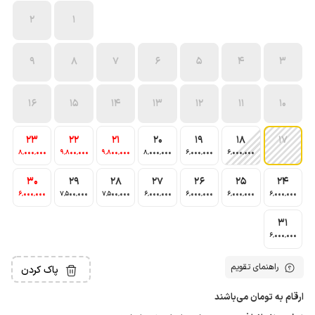
2
1
9
8
7
6
5
4
3
16
15
14
13
12
11
10
23
22
21
20
19
18
17
8٬000٬000
9٬800٬000
9٬800٬000
8٬000٬000
6٬000٬000
6٬000٬000
30
29
28
27
26
25
24
6٬000٬000
7٬500٬000
7٬500٬000
6٬000٬000
6٬000٬000
6٬000٬000
6٬000٬000
31
6٬000٬000
راهنمای تقویم
پاک کردن
ارقام به تومان می‌باشند