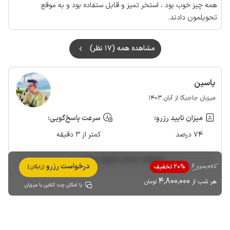
همه چیز خوب بود ، استخر تمیز و قابل ستفاده بود و به موقع
تحویلمون دادند.
مشاهده همه (17 نظر)
یاسین
میزبان جاجیگا از آبان 1403
میزان تایید رزرو:
سرعت پاسخ‌گویی:
74 درصد
کمتر از 3 دقیقه
مشاهده حساب کاربری میزبان
6٬000٬000
درخواست رزرو
20% تخفیف
(رایگان)
4٬800٬000
هر شب از
تومان
با امکان چت آنلاین با میزبان