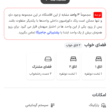
همچنین به جهت حفظ امنیت بیشتر ورودی و حیاط مجهز به دوربین مداربسته
است.
توجه
مجموعاً
3 واحد
مشابه از این اقامتگاه در این مجموعه وجود دارد
در نظر داشته باشید ورودی و محوطه به صورت مشترک با ساکنین واحد دیگر
و تنها ممکن است رنگ دکوراسیون داخلی واحدها با یکدیگر متفاوت باشد.
استفاده می گردد.
پس از رزرو، یکی از این واحد ها در اختیار میهمان قرار می گیرد. برای رزرو
مهمانان گرامی می توانند برای تهیه مایحتاج روزانه خود از سوپرمارکت و نانوایی در
پشتیبانی جاجیگا
همزمان بیش از یک واحد ابتدا با
تماس بگیرید.
فاصله حدود 400 متر کلبه استفاده نمایند.
کیفیت پوشش شبکه تلفن همراه برای دو اپراتور همراه اول و ایرانسل در مکالمه
فضای خواب
2 اتاق خواب
خوب و دسترسی به اینترنت به صورت 4g می باشد.
آب گرم لاویج، جوربند، سد علی مالات و آبشار آب پری از جمله مکان های
گردشگری اطراف این منطقه است.
اتاق 1
اتاق 2
فضای مشترک
1 تخت دونفره
1 تخت دونفره
2 دست رختخواب
امکانات
پارکینگ
سیستم گرمایشی