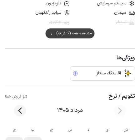
سیستم سرمایش
تلویزیون
مبلمان
سرایدار/نگهبان
استخر
جکوزی
مشاهده همه (16 گزینه)
ویژگی‌ها
اقامتگاه ممتاز
تقویم / نرخ
گزارش خطا
مرداد 1405
ش
ی
د
س
چ
پ
ج