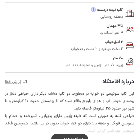
کلبه نیمه دربست
منطقه روستایی
تا 4 مهمان
4 نفر استاندارد
2 اتاق‌خواب
2 تخت دونفره و 2 دست رختخواب
70 متر
زیربنا 70 متر - زمین و محوطه 1000 متر
درباره اقامتگاه
گزارش خطا
این کلبه سوئیسی دو خوابه در مجاورت دو کلبه مشابه دیگر دارای حیاطی دلباز در
روستای خوش آب و هوای بلویچ واقع شده که تا چمستان حدود 10 کیلومتر و تا
شهر نور حدود 25 کیلومتر فاصله دارد.
طراحی کلبه به صورتی است که طبقه پایین دارای پذیرایی، آشپزخانه و حمام با
سرویس فرنگی و طبقه بالا دارای دو اتاق خواب بدون در می باشد، همچنین فاقد
سرویس بهداشتی ایرانی است.
محوطه اطراف کلبه با دیوار محصور شده و میزبان نیز در همسایگی سکونت دارد،
مشاهده همه