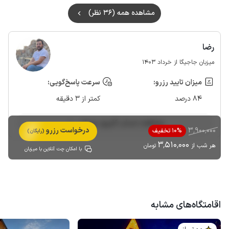
مشاهده همه (36 نظر)
رضا
میزبان جاجیگا از خرداد 1403
میزان تایید رزرو:
سرعت پاسخ‌گویی:
84 درصد
کمتر از 3 دقیقه
مشاهده حساب کاربری میزبان
3٬900٬000
درخواست رزرو
10% تخفیف
(رایگان)
3٬510٬000
هر شب از
تومان
با امکان چت آنلاین با میزبان
اقامتگاه‌های مشابه