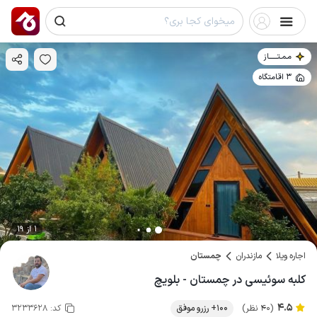
مـمـتــــــاز
3 اقامتگاه
1 از 19
اجاره ویلا
مازندران
چمستان
کلبه سوئیسی در چمستان - بلویچ
4.5
(40 نظر)
100+ رزرو موفق
کد:
3233628