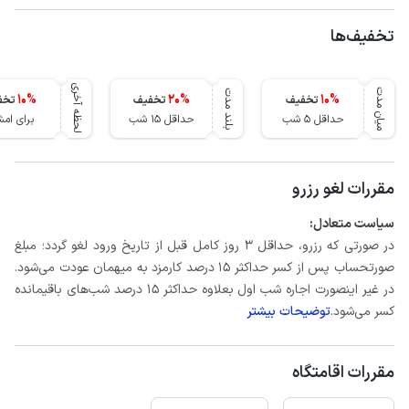
تخفیف‌ها
لحظه آخری
میان مدت
بلند مدت
10
%
20
%
10
%
تخفیف
تخفیف
تخف
حداقل 5 شب
حداقل 15 شب
برای ام
مقررات لغو رزرو
سیاست متعادل:
در صورتی که رزرو، حداقل 3 روز کامل قبل از تاریخ ورود لغو گردد؛ مبلغ
صورتحساب پس از کسر حداکثر 15 درصد کارمزد به میهمان عودت می‌شود.
در غیر اینصورت اجاره شب اول بعلاوه حداکثر 15 درصد شب‌های باقیمانده
کسر می‌شود.
توضیحات بیشتر
مقررات اقامتگاه