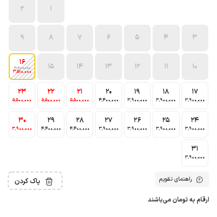
2
1
9
8
7
6
5
4
3
16
15
14
13
12
11
10
3٬900٬000
3٬510٬000
23
22
21
20
19
18
17
5٬500٬000
5٬500٬000
5٬500٬000
4٬400٬000
3٬900٬000
3٬900٬000
3٬900٬000
30
29
28
27
26
25
24
3٬900٬000
4٬400٬000
4٬400٬000
3٬900٬000
3٬900٬000
3٬900٬000
3٬900٬000
31
3٬900٬000
راهنمای تقویم
پاک کردن
ارقام به تومان می‌باشند