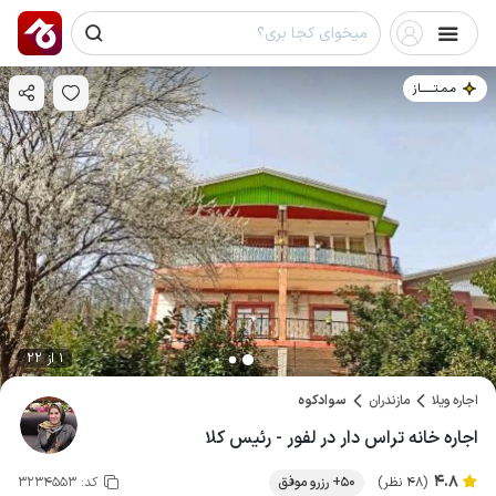
مـمـتــــــاز
1 از 22
اجاره ویلا
مازندران
سوادکوه
اجاره خانه تراس دار در لفور - رئیس کلا
4.8
(48 نظر)
50+ رزرو موفق
کد:
3234553