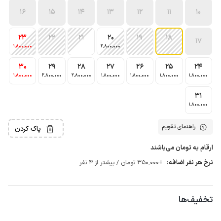
16
15
14
13
12
11
10
23
22
21
20
19
18
17
1٬800٬000
2٬800٬000
30
29
28
27
26
25
24
1٬800٬000
2٬800٬000
2٬800٬000
1٬800٬000
1٬800٬000
1٬800٬000
1٬800٬000
31
1٬800٬000
راهنمای تقویم
پاک کردن
ارقام به تومان می‌باشند
نرخ هر نفر اضافه:
+350٬000 تومان / بیشتر از 4 نفر
تخفیف‌ها