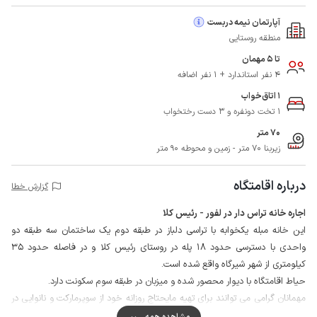
آپارتمان نیمه دربست
منطقه روستایی
تا 5 مهمان
4 نفر استاندارد + 1 نفر اضافه
1 اتاق‌خواب
1 تخت دونفره و 3 دست رختخواب
70 متر
زیربنا 70 متر - زمین و محوطه 90 متر
درباره اقامتگاه
گزارش خطا
اجاره خانه تراس دار در لفور - رئیس کلا
این خانه مبله یکخوابه با تراسی دلباز در طبقه دوم یک ساختمان سه طبقه دو
واحدی با دسترسی حدود 18 پله در روستای رئیس کلا و در فاصله حدود 35
کیلومتری از شهر شیرگاه واقع شده است.
حیاط اقامتگاه با دیوار محصور شده و میزبان در طبقه سوم سکونت دارد.
مهمانان گرامی می توانند برای تهیه مایحتاج روزانه خود از سوپرمارکت و نانوایی در
فاصله حدود 500 متری اقامتگاه استفاده نمایند.
مشاهده همه