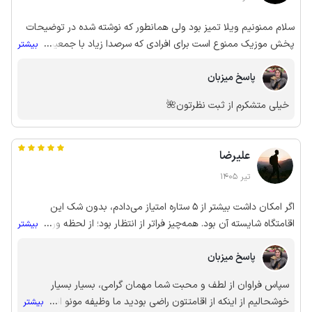
سلام ممنونیم ویلا تمیز بود ولی همانطور که نوشته شده در توضیحات
پخش موزیک ممنوع است برای افرادی که سرصدا زیاد با جمعیت زیاد
...
بیشتر
هستن مناسب نیست ممنونم❤️
پاسخ میزبان
خیلی متشکرم از ثبت نظرتون🌺
علیرضا
تیر 1405
اگر امکان داشت بیشتر از 5 ستاره امتیاز می‌دادم، بدون شک این
اقامتگاه شایسته آن بود. همه‌چیز فراتر از انتظار بود؛ از لحظه ورود،
...
بیشتر
برخورد گرم، محترمانه و صمیمی میزبان حس فوق‌العاده‌ای به ما داد.
پاسخ میزبان
صاحب‌خانه واقعا انسانی بافرهنگ، باشعور، بااخلاق و بامعرفت هستند
و مهمان‌نوازی‌شان مثال‌زدنی است. خود اقامتگاه بسیار تمیز، آرام و
سپاس فراوان از لطف و محبت شما مهمان گرامی، بسیار بسیار
دلنشین بود، اما نقطه قوت اصلی آن منظره بی‌نظیر و نفس‌گیرش است؛
خوشحالیم از اینکه از اقامتتون راضی بودید ما وظیفه مونو انجام
...
بیشتر
ویویی که واقعا پایان ندارد و آدم ساعت‌ها محو تماشایش می‌شود.