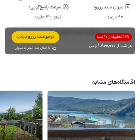
میزان تایید رزرو:
سرعت پاسخ‌گویی:
97 درصد
کمتر از 3 دقیقه
مشاهده حساب کاربری میزبان
درخواست رزرو
10% تخفیف از 10 شب
(رایگان)
1٬800٬000
هر شب از
تومان
با امکان چت آنلاین با میزبان
اقامتگاه‌های مشابه