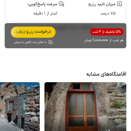
میزان تایید رزرو:
سرعت پاسخ‌گویی:
75 درصد
کمتر از 1 دقیقه
مشاهده حساب کاربری میزبان
درخواست رزرو
5% تخفیف از 3 شب
(رایگان)
1٬000٬000
هر شب از
تومان
با امکان چت آنلاین با میزبان
اقامتگاه‌های مشابه