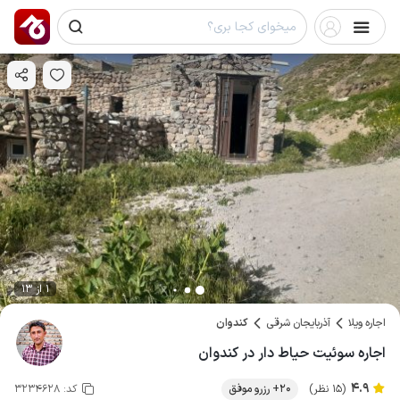
1 از 13
اجاره ویلا
آذربایجان شرقی
کندوان
اجاره سوئیت حیاط دار در کندوان
4.9
(15 نظر)
20+ رزرو موفق
کد:
3234628