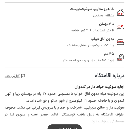
خانه روستایی، سوئیت دربست
منطقه روستایی
تا 6 مهمان
4 نفر استاندارد + 2 نفر اضافه
بدون اتاق‌خواب
و 2 تخت دونفره در فضای مشترک
45 متر
زیربنا 45 متر - زمین و محوطه 60 متر
درباره اقامتگاه
گزارش خطا
اجاره سوئیت حیاط دار در کندوان
این سوئیت مبله بدون اتاق خواب با دسترسی حدود 20 پله در روستای زیبا و کهن
کندوان و با فاصله حدود 21 کیلومتری از شهر اسکو واقع شده است.
سوئیت دارای سالن پذیرایی، آشپزخانه و حمام با سرویس ایرانی می باشد، محوطه
اطراف اقامتگاه به دلیل بافت کوهستانی فاقد حصار است و میزبان نیز در
همسایگی سکونت دارد.
قابل ذکر است مهمانان گرامی می بایست وسیله نقلیه خود را در فاصله حدود 20
مشاهده همه