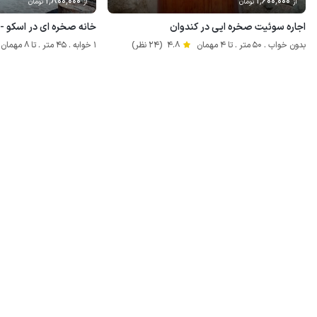
1٬800٬000
1٬600٬000
از
تومان
از
تومان
اجاره سوئیت صخره ایی در کندوان
خانه صخره ای در اسکو - 
بدون خواب . 50 متر . تا 4 مهمان
4.8
(24 نظر)
1 خوابه . 45 متر . تا 8 مهمان