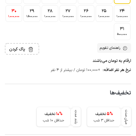
30
29
28
27
26
25
24
1٬000٬000
1٬500٬000
1٬000٬000
1٬000٬000
1٬000٬000
1٬000٬000
1٬000٬000
31
500٬000
راهنمای تقویم
پاک کردن
ارقام به تومان می‌باشند
نرخ هر نفر اضافه:
+100٬000 تومان / بیشتر از 4 نفر
تخفیف‌ها
میان مدت
بلند مدت
10
%
5
%
تخفیف
تخفیف
حداقل 3 شب
حداقل 10 شب