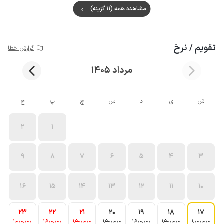
مشاهده همه (11 گزینه)
تقویم / نرخ
گزارش خطا
مرداد 1405
ش
ی
د
س
چ
پ
ج
2
1
9
8
7
6
5
4
3
16
15
14
13
12
11
10
23
22
21
20
19
18
17
1٬000٬000
1٬500٬000
1٬500٬000
1٬500٬000
1٬500٬000
1٬500٬000
1٬000٬000