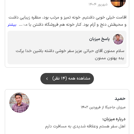
شهریور 1404
اقامت خیلی خوبی داشتیم. خونه تمیز و مرتب بود، منظره زیبایی داشت
و محیطش دنج و آرام بود. کنار خونه هم فروشگاه داشتن با محصولات
...
بیشتر
خودشون که کیفیت خیلی خوبی داشت. از میزبان محترم بابت این
تجربه خوب ممنونم
پاسخ میزبان
سلام ممنون آقای حیاتی عزیز سفر خوشی داشته باشین خدا برکت
بده بهتون ممنون
مشاهده همه (14 نظر)
حمید
میزبان جاجیگا از فروردین 1402
درباره‌ میزبان:
اهل سفر هستم وعلاقه شدیدی به مسافرت دارم