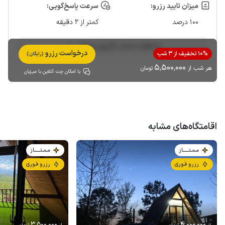
میزان تایید رزرو:
سرعت پاسخ‌گویی:
100 درصد
کمتر از 2 دقیقه
مشاهده حساب کاربری میزبان
درخواست رزرو
10% تخفیف از 3 شب
(رایگان)
5٬500٬000
هر شب از
تومان
با امکان چت آنلاین با میزبان
اقامتگاه‌های مشابه
مـمـتــــــاز
مـمـتــــــاز
رزرو فوری
رزرو فوری
3٬500٬000
4٬000٬000