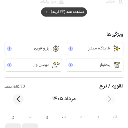
استخر
میز بیلیارد
مشاهده همه (22 گزینه)
ویژگی‌ها
اقامتگاه ممتاز
رزرو فوری
پت‌نواز
مهمان‌نواز
تقویم / نرخ
گزارش خطا
مرداد 1405
ش
ی
د
س
چ
پ
ج