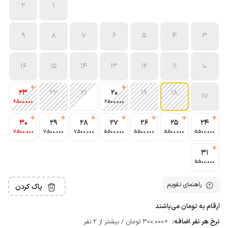
2
1
9
8
7
6
5
4
3
16
15
14
13
12
11
10
23
22
21
20
19
18
17
6٬500٬000
6٬500٬000
30
29
28
27
26
25
24
7٬500٬000
7٬500٬000
7٬500٬000
5٬500٬000
5٬500٬000
5٬500٬000
5٬500٬000
31
5٬500٬000
راهنمای تقویم
پاک کردن
ارقام به تومان می‌باشند
نرخ هر نفر اضافه:
+300٬000 تومان / بیشتر از 2 نفر