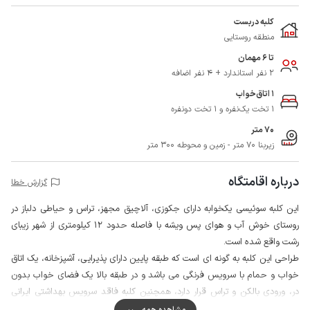
کلبه دربست
منطقه روستایی
تا 6 مهمان
2 نفر استاندارد + 4 نفر اضافه
1 اتاق‌خواب
1 تخت یک‌نفره و 1 تخت دونفره
70 متر
زیربنا 70 متر - زمین و محوطه 300 متر
درباره اقامتگاه
گزارش خطا
این کلبه سوئیسی یکخوابه دارای جکوزی، آلاچیق مجهز، تراس و حیاطی دلباز در
روستای خوش آب و هوای پس ویشه با فاصله حدود 12 کیلومتری از شهر زیبای
رشت واقع شده است.
طراحی این کلبه به گونه ای است که طبقه پایین دارای پذیرایی، آشپزخانه، یک اتاق
خواب و حمام با سرویس فرنگی می باشد و در طبقه بالا یک فضای خواب بدون
در، ورودی بالکن و تراس قرار دارد، همچنین کلبه فاقد سرویس بهداشتی ایرانی
است.
مشاهده همه