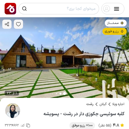
مـمـتــــــاز
رزرو فوری
1 از 23
اجاره ویلا
گیلان
رشت
کلبه سوئیسی جکوزی دار در رشت - پسویشه
4.8
(55 نظر)
100+ رزرو موفق
کد:
3234662