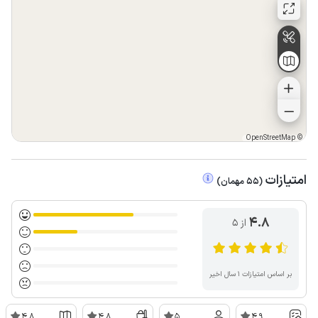
OpenStreetMap
©
امتیازات
(
55
مهمان
)
4.8
از ۵
بر اساس امتیازات ۱ سال اخیر
4.8
4.8
5
4.9