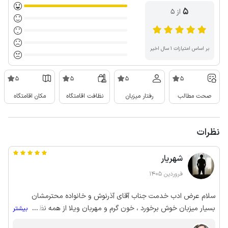
5
از ۵
بر اساس امتیازات ۱ سال اخیر
5
5
5
5
صحت مطالب
رفتار میزبان
نظافت اقامتگاه
مکان اقامتگاه
نظرات
شهریار
فروردین 1405
سلام عرض ادب خدمت جناب آقای آذرنوش و خانواده محترمشان
بسیار میزبان خوش برخورد ، خون گرم و مهربان ویلا از همه نظر عالی و
...
بیشتر
بدون نقص تمیزی و نظافت بی‌نظیر از تمام لحاظ حتی برای کسانیکه