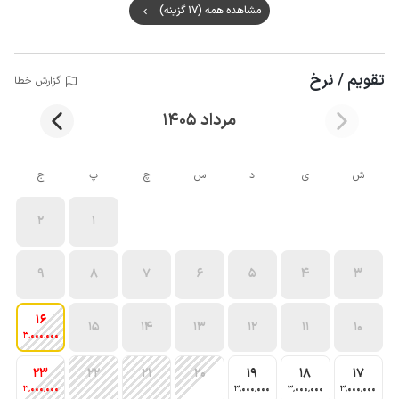
مشاهده همه (17 گزینه)
تقویم / نرخ
گزارش خطا
مرداد 1405
ش
ی
د
س
چ
پ
ج
2
1
9
8
7
6
5
4
3
16
15
14
13
12
11
10
3٬000٬000
23
22
21
20
19
18
17
3٬000٬000
3٬000٬000
3٬000٬000
3٬000٬000