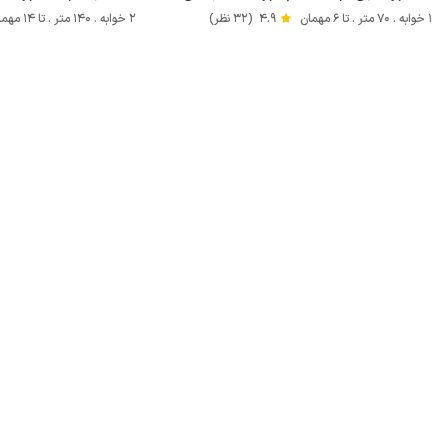
1 خوابه . 70 متر . تا 6 مهمان
4.9
(32 نظر)
2 خوابه . 140 متر . تا 14 مهمان