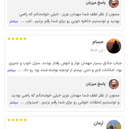
پاسخ میزبان
وسواسی هستن هم توصیه میکنم چون ما خودمون خیلی حساس
بودیم نتونستیم یه نکته منفی پیدا کنیم تراس با ویو ابدی بزرگ زیبا و
ممنون از نظر لطف شما مهمان عزیز ، خیلی خوشحالم که راضی
بدون مشرف عکس ها همه واقعی حتی بهتر از عکس‌های سایت
بودید و تونستیم خاطره خوبی رو برای شما رقم بزنیم ، امیدوارم باز
...
بیشتر
خلاصه این سه شب خیلی به ما خوش گذشت و لذت بردیم اگر کار
هم افتخار میزبانی از شما عزیزان رو داشته باشیم
نداشتیم باز هم اونجا می موندیم باز هم ممنون از جناب آذرنوش و
همسر محترم حتما دوباره مزاحمتون خواهیم شد
حسام
آبان 1404
جناب حاذق بسیار مهمان نواز و خوش رفتار بودند، منزل خوب و تمیزی
بود، امکانات لازم و حتی بیشتر از اونچه نوشته شده بود رو داشت،
...
بیشتر
طبیعت و فضای اطراف هم دقیقا با تصاویر سایت مطابق بود و از هر
پاسخ میزبان
نظر راضی بودیم. با تشکر
ممنون از نظر لطف شما مهمان عزیز خیلی خوشحالم که راضی بودید
و تونستیم لحظات خوشی رو برای شما رقم بزنیم ، امیدوارم باز هم
...
بیشتر
افتخار میزبانی از شما عزیزان رو داشته باشیم
آرمان