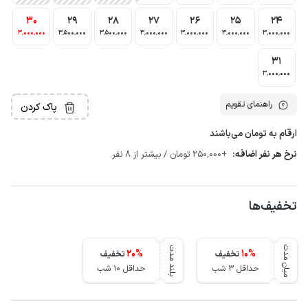
30
29
28
27
26
25
24
3٬000٬000
3٬500٬000
3٬500٬000
3٬000٬000
3٬000٬000
3٬000٬000
3٬000٬000
31
3٬000٬000
راهنمای تقویم
پاک کردن
ارقام به تومان می‌باشند
نرخ هر نفر اضافه:
+250٬000 تومان / بیشتر از 8 نفر
تخفیف‌ها
میان مدت
بلند مدت
20
%
10
%
تخفیف
تخفیف
حداقل 3 شب
حداقل 10 شب