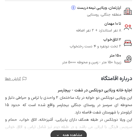
آپارتمان، ویلایی نیمه دربست
منطقه جنگلی، روستایی
تا 10 مهمان
8 نفر استاندارد + 2 نفر اضافه
2 اتاق‌خواب
2 تخت دونفره و 4 دست رختخواب
150 متر
زیربنا 150 متر - زمین و محوطه 5000 متر
درباره اقامتگاه
گزارش خطا
اجاره خانه ویلایی دوبلکس در شفت - بیجارسر
این ویلایی دوبلکس دو خوابه در یک ساختمان 2 واحدی با تراس و حیاطی دلباز و
محوطه ای سرسبز در روستای جنگلی بیجارسر واقع شده است که حدود 15
کیلومتر با شهرستان شفت فاصله دارد.
این ویلا دوبلکس در طبقه همکف دارای پذیرایی، آشپزخانه، اتاق خواب، حمام و
سرویس فرنگی با ایرانی می باشد و در طبقه دوم نیز شامل تراس و اتاق خوابی
بدون در است.
مشاهده همه