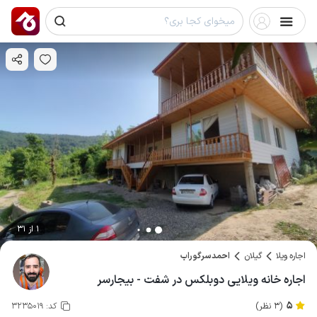
1 از 31
اجاره ویلا
گیلان
احمدسرگوراب
اجاره خانه ویلایی دوبلکس در شفت - بیجارسر
5
(3 نظر)
کد:
3235019