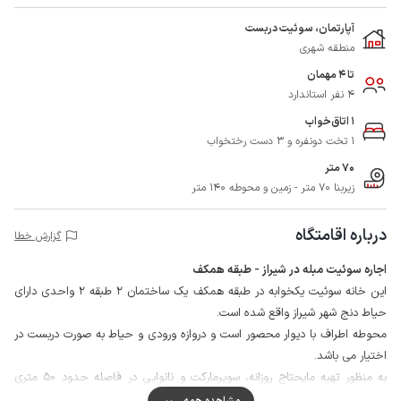
آپارتمان، سوئیت دربست
منطقه شهری
تا 4 مهمان
4 نفر استاندارد
1 اتاق‌خواب
1 تخت دونفره و 3 دست رختخواب
70 متر
زیربنا 70 متر - زمین و محوطه 140 متر
درباره اقامتگاه
گزارش خطا
اجاره سوئیت مبله در شیراز - طبقه همکف
این خانه سوئیت یکخوابه در طبقه همکف یک ساختمان 2 طبقه 2 واحدی دارای
حیاط دنج شهر شیراز واقع شده است.
محوطه اطراف با دیوار محصور است و دروازه ورودی و حیاط به صورت دربست در
اختیار می باشد.
به منظور تهیه مایحتاج روزانه، سوپرمارکت و نانوایی در فاصله حدود 50 متری
دسترس است.
مشاهده همه