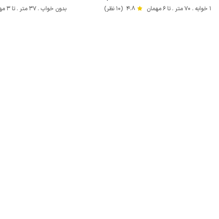
1 خوابه . 70 متر . تا 6 مهمان
4.8
(10 نظر)
بدون خواب . 37 متر . تا 3 مهمان