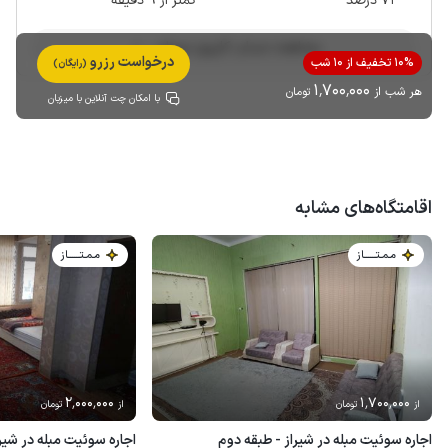
71 درصد
کمتر از 9 دقیقه
مشاهده حساب کاربری میزبان
درخواست رزرو
10% تخفیف از 10 شب
(رایگان)
1٬700٬000
هر شب از
تومان
با امکان چت آنلاین با میزبان
اقامتگاه‌های مشابه
مـمـتــــــاز
مـمـتــــــاز
2٬000٬000
1٬700٬000
از
تومان
از
تومان
اجاره سوئیت مبله در شیراز - طبقه دوم
اجاره سوئیت مبله در شیر