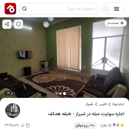
مـمـتــــــاز
1 از 19
اجاره ویلا
فارس
شیراز
اجاره سوئیت مبله در شیراز - طبقه همکف
4.7
(7 نظر)
10+ رزرو موفق
کد:
3235067