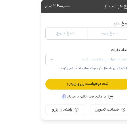
خ هر شب از
:
2٬600٬000
تومان
ریخ سفر
تاریخ ورود
تاریخ خروج
داد نفرات
.
ثبت درخواست رزرو
(رایگان)
با امکان چت آنلاین با میزبان
ضمانت تحویل
راهنمای رزرو