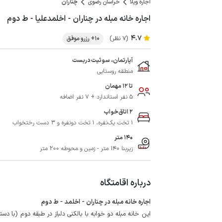
اجاره ویلا
خراسان رضوی
چناران
اجاره خانه مبله در چناران - اخلمدعلیا - ط دوم
4.7
(7 نظر)
10+ رزرو موفق
آپارتمان، سوئیت دربست
منطقه روستایی
تا 12 مهمان
5 نفر استاندارد + 7 نفر اضافه
2 اتاق‌خواب
1 تخت یک‌نفره، 1 تخت دونفره و 3 دست رختخواب
140 متر
زیربنا 140 متر - زمین و محوطه 200 متر
درباره اقامتگاه
اجاره خانه مبله در چناران - اخلمد - ط دوم