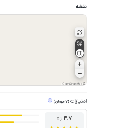
نقشه
OpenStreetMap
©
امتیازات
(
7
مهمان
)
4.7
از ۵