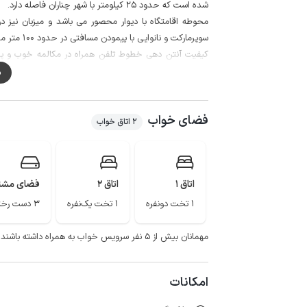
شده است که حدود 25 کیلومتر با شهر چناران فاصله دارد.
محوطه اقامتگاه با دیوار محصور می باشد و میزبان نیز در
سوپرمارکت و نانوایی با پیمودن مسافتی در حدود 100 متر ممکن است.
ضعیف می باشد.
م
هفت آبشار موجود در روستا اخلمد علیا، آبشار آبقد و شهر ج
فضای خواب
2 اتاق خواب
اتاق 1
اتاق 2
فضای مشت
1 تخت دونفره
1 تخت یک‌نفره
3 دست رختخواب
مهمانان بیش از 5 نفر سرویس خواب به همراه داشته باشند.
امکانات