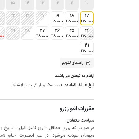
15
14
13
12
11
10
3
22
21
20
19
18
17
2٬600٬000
2٬600٬000
2٬600٬000
0
29
28
27
26
25
24
000
2٬600٬000
2٬600٬000
2٬600٬000
2٬600٬000
31
2٬600٬000
راهنمای تقویم
ارقام به تومان می‌باشند
نرخ هر نفر اضافه:
+500٬000 تومان / بیشتر از 5 نفر
مقررات لغو رزرو
سیاست متعادل:
میهمان عودت می‌شود. در غیر اینصورت اجاره شب اول بعلاوه حداکثر 15 درص