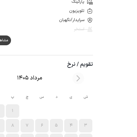
پارکینگ
تلویزیون
سرایدار/نگهبان
استخر
مشاهده ه
تقویم / نرخ
مرداد 1405
ش
ی
د
س
چ
پ
1
8
7
6
5
4
3