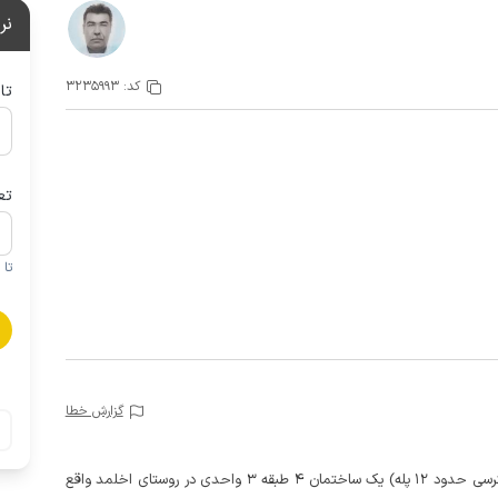
نر
کد:
3235993
تا
تع
تا 1 کودک زیر 5 سال در صورتحساب لحاظ نمی گردد
گزارش خطا
این خانه مبله دو خوابه با بالکنی دلباز در طبقه دوم (با دسترسی حدود 12 پله) یک ساختمان 4 طبقه 3 واحدی در روستای اخلمد واقع