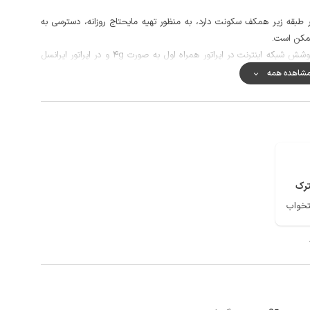
 طبقه زیر همکف سکونت دارد، به منظور تهیه مایحتاج روزانه، دسترسی به
کیفیت آنتن دهی خطوط تلفن همراه در مکالمه خوب و پوشش شبکه اینترنت در اپراتور همراه اول به صورت 4g و در اپراتور ایرانسل
شاهده همه
وانمردان از جاذبه های گردشگری شهرستان چناران می باشد.
رک