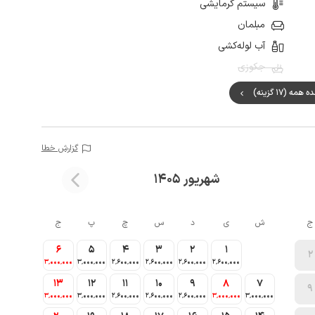
سیستم گرمایشی
مبلمان
آب لوله‌کشی
جکوزی
مه (17 گزینه)
گزارش خطا
شهریور 1405
ج
ش
ی
د
س
چ
پ
ج
6
5
4
3
2
1
2
3٬000٬000
3٬000٬000
2٬600٬000
2٬600٬000
2٬600٬000
2٬600٬000
13
12
11
10
9
8
7
9
3٬000٬000
3٬000٬000
2٬600٬000
2٬600٬000
2٬600٬000
3٬000٬000
3٬000٬000