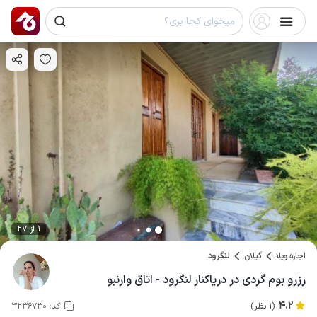
1 از 27
اجاره ویلا
گیلان
لنگرود
رزرو بوم گردی در دریاکنار لنگرود - اتاق وارنبو
4.2
(1 نظر)
کد:
3236730