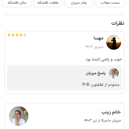
صحت مطالب
رفتار میزبان
نظافت اقامتگاه
مکان اقامتگاه
نظرات
مهسا
شهریور 1403
خوب و راضی کننده بود
پاسخ میزبان
ممنونم از لطفتون 🦋💚
خانم زینب
میزبان جاجیگا از تیر 1403