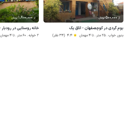
1٬800٬000
500٬000
از
تومان
از
تومان
بوم گردی در کوچصفهان - اتاق یک
خانه روستایی در رودبار - 
بدون خواب . 25 متر . تا 4 مهمان
4.4
(34 نظر)
2 خوابه . 60 متر . تا 4 مهمان