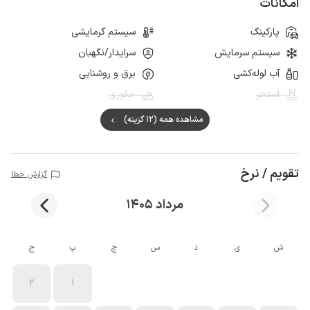
امکانات
پارکینگ
سیستم گرمایشی
سیستم سرمایش
سرایدار/نگهبان
آب لوله‌کشی
برق و روشنایی
استخر
جکوزی
مشاهده همه (12 گزینه)
تقویم / نرخ
گزارش خطا
مرداد 1405
ش
ی
د
س
چ
پ
ج
2
1