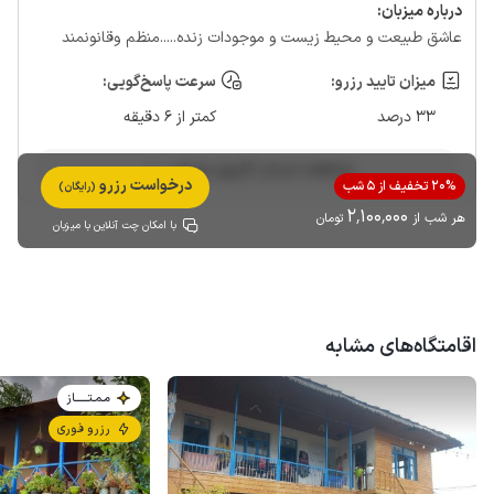
درباره‌ میزبان:
عاشق طبیعت و محیط زیست و موجودات زنده.....منظم و‌قانونمند
میزان تایید رزرو:
سرعت پاسخ‌گویی:
33 درصد
کمتر از 6 دقیقه
مشاهده حساب کاربری میزبان
درخواست رزرو
20% تخفیف از 5 شب
(رایگان)
2٬100٬000
هر شب از
تومان
با امکان چت آنلاین با میزبان
اقامتگاه‌های مشابه
مـمـتــــــاز
رزرو فوری