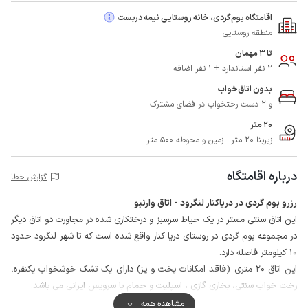
اقامتگاه بوم‌گردی، خانه روستایی نیمه دربست
منطقه روستایی
تا 3 مهمان
2 نفر استاندارد + 1 نفر اضافه
بدون اتاق‌خواب
و 2 دست رختخواب در فضای مشترک
20 متر
زیربنا 20 متر - زمین و محوطه 500 متر
درباره اقامتگاه
گزارش خطا
رزرو بوم گردی در دریاکنار لنگرود - اتاق وارنبو
این اتاق سنتی مستر در یک حیاط سرسبز و درختکاری شده در مجاورت دو اتاق دیگر
در مجموعه بوم گردی در روستای دریا کنار واقع شده است که تا شهر لنگرود حدود
10 کیلومتر فاصله دارد.
این اتاق 20 متری (فاقد امکانات پخت و پز) دارای یک تشک خوشخواب یکنفره،
رخت خواب سنتی، بخاری گازی ، اسپلیت و حمام با سرویس ایرانی می باشد.
اطراف حیاط مجموعه با دیوار محصور شده است و میزبان نیز در محوطه سکونت
مشاهده همه