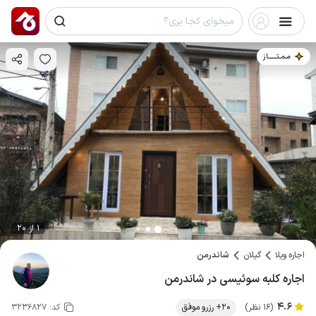
مـمـتــــــاز
1 از 20
اجاره ویلا
گیلان
شاندرمن
اجاره کلبه سوئیسی در شاندرمن
4.6
(16 نظر)
20+ رزرو موفق
کد:
3236827