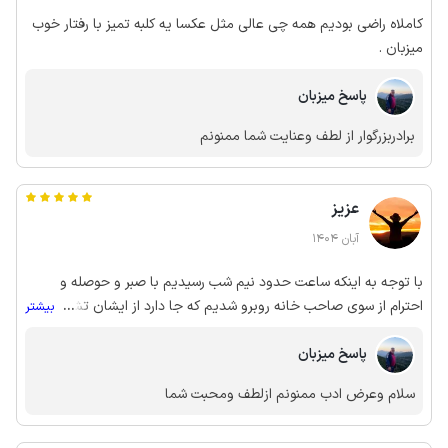
کاملاه راضی بودیم همه چی عالی مثل عکسا یه کلبه تمیز با رفتار خوب
میزبان .
پاسخ میزبان
برادربزرگوار از لطف وعنایت شما ممنونم
عزیز
آبان 1404
با توجه به اینکه ساعت حدود نیم شب رسیدیم با صبر و حوصله و
احترام از سوی صاحب خانه روبرو شدیم که جا دارد از ایشان تشکر کنم و
...
بیشتر
کلبه کاملا تمیز و بر خلاف نظرات قبلی خیلی هم خوب بود
پاسخ میزبان
سلام وعرض ادب ممنونم ازلطف ومحبت شما