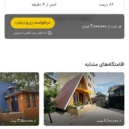
82 درصد
کمتر از 4 دقیقه
مشاهده حساب کاربری میزبان
درخواست رزرو
(رایگان)
2٬000٬000
هر شب از
تومان
با امکان چت آنلاین با میزبان
اقامتگاه‌های مشابه
3٬500٬000
8٬100٬000
از
تومان
از
تومان