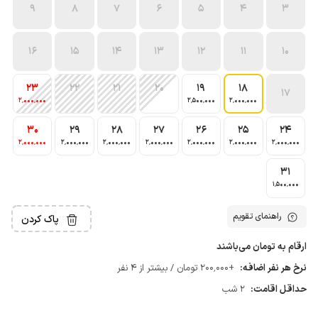
9
8
7
6
5
4
3
16
15
14
13
12
11
10
23
22
21
20
19
18
17
2٬000٬000
2٬500٬000
2٬000٬000
30
29
28
27
26
25
24
2٬000٬000
2٬000٬000
2٬000٬000
2٬000٬000
2٬000٬000
2٬000٬000
2٬000٬000
31
1٬500٬000
راهنمای تقویم
پاک کردن
ارقام به تومان می‌باشند
نرخ هر نفر اضافه:
+200٬000 تومان / بیشتر از 4 نفر
حداقل اقامت:
2 شب