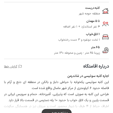
کلبه دربست
منطقه حومه شهر
تا 5 مهمان
4 نفر استاندارد + 1 نفر اضافه
1 اتاق‌خواب
1 تخت دونفره و 3 دست رختخواب
65 متر
زیربنا 65 متر - زمین و محوطه 130 متر
درباره اقامتگاه
گزارش خطا
اجاره کلبه سوئیسی در شاندرمن
این کلبه سوئیسی یکخوابه با حیاطی دلباز و بالکن در منطقه ای دنج و آرام با
فاصله حدود 6 کیلومتری از مرکز شهر ماسال واقع شده است.
طراحی این کلبه به صورتی است که پذیرایی، آشپزخانه، حمام و سرویس ایرانی در
قسمت پایین و یک اتاق خواب با حدود 10 پله دسترسی در قسمت بالا قرار دارد.
اطراف حیاط از 4 طرف با دیوار محصور است و میزبان نیز در همسایگی سکونت
دارد. برای حفظ امنیت بیشتر نیز دوربین مداربسته مشرف به حیاط نصب شده
مشاهده همه