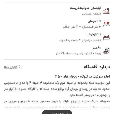
آپارتمان، سوئیت دربست
منطقه روستایی
تا 6 مهمان
4 نفر استاندارد + 2 نفر اضافه
1 اتاق‌خواب
1 تخت دونفره و 4 دست رختخواب
60 متر
زیربنا 60 متر - زمین و محوطه 75 متر
درباره اقامتگاه
گزارش خطا
اجاره سوئیت در گلوگاه - ریحان آباد - ط 2
این سوئیت مبله یکخوابه در طبقه دوم یک مجموعه 4 طبقه 4 واحدی با دسترسی
حدود 18 پله در روستای ریحان آباد واقع شده است که تا گلوگاه حدود 10 کیلومتر
و بهشهر 15 کیلومتر فاصله دارد.
محوطه اطراف حیاط از چهار طرف با دیوار محصور است، همچنین میزبان در
واحدی مجزا در محوطه سکونت دارد که از این رو دروازه ورودی و حیاط به صورت
مشترک با چهار واحد در اختیار مهمانان است.
مشاهده همه