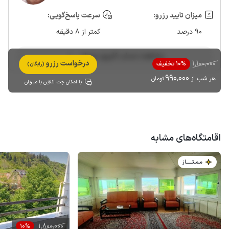
میزان تایید رزرو:
سرعت پاسخ‌گویی:
90 درصد
کمتر از 8 دقیقه
مشاهده حساب کاربری میزبان
1٬100٬000
درخواست رزرو
10% تخفیف
(رایگان)
990٬000
هر شب از
تومان
با امکان چت آنلاین با میزبان
اقامتگاه‌های مشابه
مـمـتــــــاز
1٬800٬000
10%