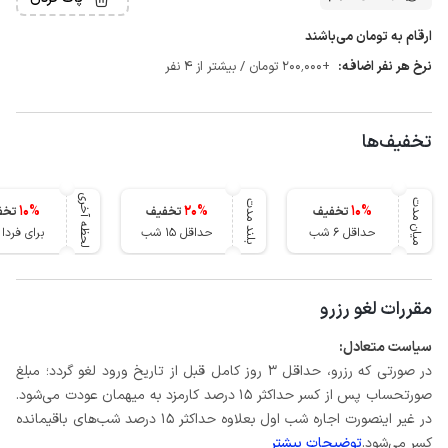
ارقام به تومان می‌باشند
نرخ هر نفر اضافه:
+200٬000 تومان / بیشتر از 4 نفر
تخفیف‌ها
لحظه آخری
میان مدت
بلند مدت
10
%
20
%
10
%
تخفیف
تخفیف
تخف
حداقل 6 شب
حداقل 15 شب
برای فرد
مقررات لغو رزرو
سیاست متعادل:
در صورتی که رزرو، حداقل 3 روز کامل قبل از تاریخ ورود لغو گردد؛ مبلغ
صورتحساب پس از کسر حداکثر 15 درصد کارمزد به میهمان عودت می‌شود.
در غیر اینصورت اجاره شب اول بعلاوه حداکثر 15 درصد شب‌های باقیمانده
کسر می‌شود.
توضیحات بیشتر