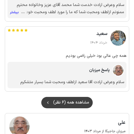
سلام وعرض ارادت خدمت شما محمد آقای عزیز وخانواده محترم
ممنونم ازلطف ومحبت شما که ما را مورد لطف ومحبت خود قرار
...
بیشتر
دادین و خوشحالم که با خاطره ای خوش ازپیش مارفتین
سعید
خرداد 1404
همه چی عالی بود خیلی راضی بودیم
پاسخ میزبان
سلام وعرض ارادت آقا سعید ازلطف ومحبت شما بسیار متشکرم
مشاهده همه (6 نظر)
علی
میزبان جاجیگا از مرداد 1403