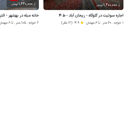
1٬620٬000
1٬200٬000
از
تومان
از
تومان
اجاره سوئیت در گلوگاه - ریحان آباد - ط ۴
خانه مبله در بهشهر - التپه
1 خوابه . 60 متر . تا 6 مهمان
4.9
(12 نظر)
2 خوابه . 105 متر . تا 8 مهمان