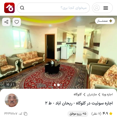
مـمـتــــــاز
1 از 15
اجاره ویلا
مازندران
گلوگاه
اجاره سوئیت در گلوگاه - ریحان آباد - ط ۲
4.9
(7 نظر)
5+ رزرو موفق
کد:
3237707