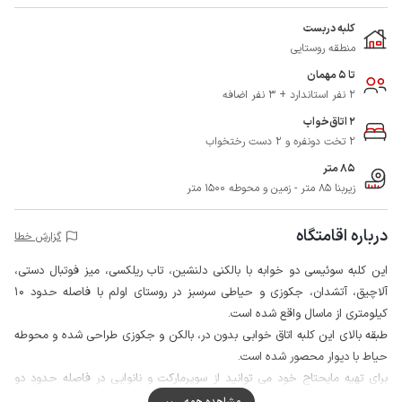
کلبه دربست
منطقه روستایی
تا 5 مهمان
2 نفر استاندارد + 3 نفر اضافه
2 اتاق‌خواب
2 تخت دونفره و 2 دست رختخواب
85 متر
زیربنا 85 متر - زمین و محوطه 1500 متر
درباره اقامتگاه
گزارش خطا
این کلبه سوئیسی دو خوابه با بالکنی دلنشین، تاب ریلکسی، میز فوتبال دستی،
آلاچیق، آتشدان، جکوزی و حیاطی سرسبز در روستای اولم با فاصله حدود 10
کیلومتری از ماسال واقع شده است.
طبقه بالای این کلبه اتاق خوابی بدون در، بالکن و جکوزی طراحی شده و محوطه
حیاط با دیوار محصور شده است.
برای تهیه مایحتاج خود می توانید از سوپرمارکت و نانوایی در فاصله حدود دو
کیلومتری اقامتگاه استفاده نمایید.
مشاهده همه