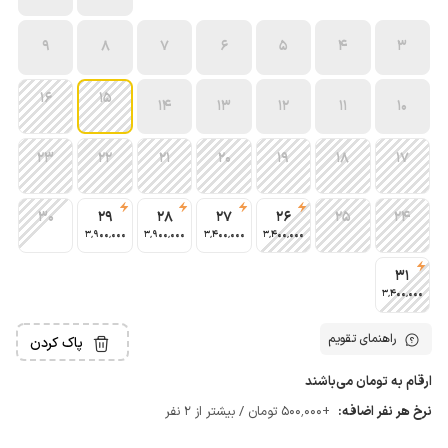
9
8
7
6
5
4
3
16
15
14
13
12
11
10
23
22
21
20
19
18
17
30
29
28
27
26
25
24
3٬900٬000
3٬900٬000
3٬400٬000
3٬400٬000
31
3٬400٬000
راهنمای تقویم
پاک کردن
ارقام به تومان می‌باشند
نرخ هر نفر اضافه:
+500٬000 تومان / بیشتر از 2 نفر