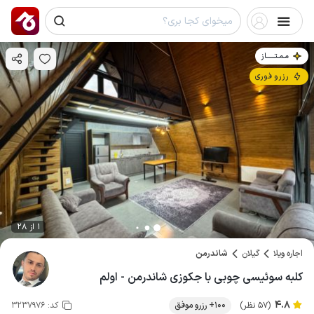
مـمـتــــــاز
رزرو فوری
1 از 28
اجاره ویلا
گیلان
شاندرمن
کلبه سوئیسی چوبی با جکوزی شاندرمن - اولم
4.8
(57 نظر)
100+ رزرو موفق
کد:
3237976