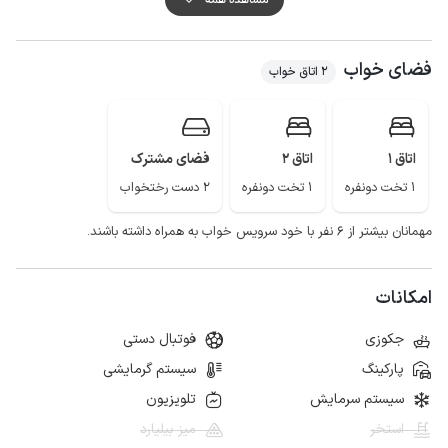
کیفیت شبکه تلفن همراه برای دو اپراتور ایرانسل و همراه اول در مکالمه خوب و
دسترسی به اینترنت به صورت 4g است.
فضای خواب
گفتنی است حدود 50 متر مسیر منتهی به اقامتگاه به صورت جاده خاکی می
2 اتاق خواب
باشد.
بام سبز ماسال، ییلاقات زیبای اولسبلانگاه و سوچاله با چشم انداز اقیانوس ابر و
چشمه های خروشان تنها بخشی از جاذبه های دیدنی ماسال زیبا است.
اتاق 1
اتاق 2
فضای مشترک
1 تخت دونفره
1 تخت دونفره
2 دست رختخواب
مهمانان بیشتر از ۶ نفر با خود سرویس خواب به همراه داشته باشند.
امکانات
جکوزی
فوتبال دستی
پارکینگ
سیستم گرمایشی
سیستم سرمایش
تلویزیون
استخر
میز بیلیارد