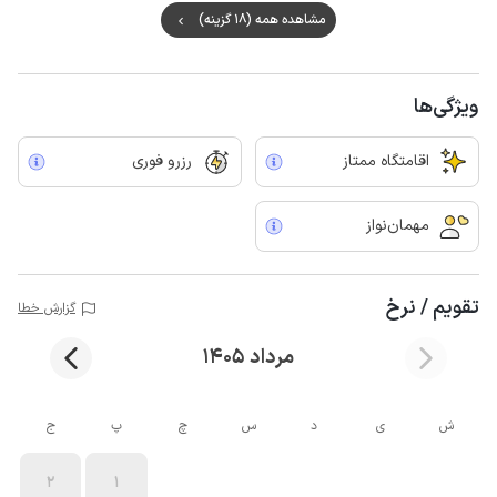
مشاهده همه (18 گزینه)
ویژگی‌ها
اقامتگاه ممتاز
رزرو فوری
مهمان‌نواز
تقویم / نرخ
گزارش خطا
مرداد 1405
ش
ی
د
س
چ
پ
ج
2
1