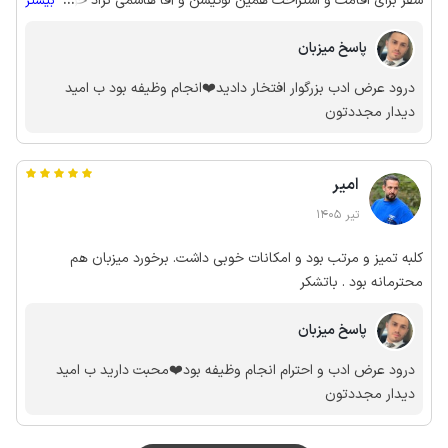
سفر برای اقامت و استراحت همین لوکیشن و آقا هاشمی نژاد خواهند بود
...
بیشتر
بسیار پیشنهاد میشه و یه انتخاب عالی 🌹
پاسخ میزبان
درود عرض ادب بزرگوار افتخار دادید❤️انجام وظیفه بود ب امید
دیدار مجددتون
امیر
تیر 1405
کلبه تمیز و مرتب بود و امکانات خوبی داشت. برخورد میزبان هم
محترمانه بود . باتشکر
پاسخ میزبان
درود عرض ادب و احترام انجام وظیفه بود❤️محبت دارید ب امید
دیدار مجددتون