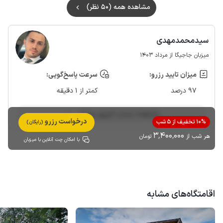
مشاهده همه (50 نظر)
سیدمحمدمهدی
میزبان جاجیگا از مرداد 1403
میزان تایید رزرو:
سرعت پاسخ‌گویی:
97 درصد
کمتر از 1 دقیقه
مشاهده حساب کاربری میزبان
درخواست رزرو
10% تخفیف از 5 شب
(رایگان)
3٬400٬000
هر شب از
تومان
با امکان چت آنلاین با میزبان
اقامتگاه‌های مشابه