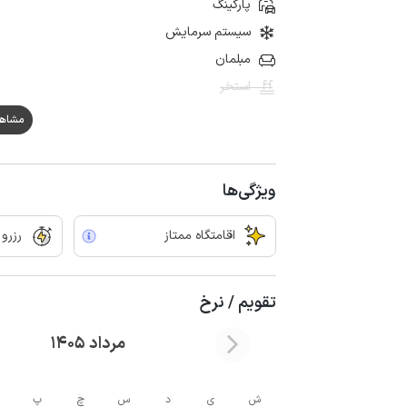
پارکینگ
سیستم سرمایش
مبلمان
استخر
مشاهده ه
ویژگی‌ها
اقامتگاه ممتاز
رزرو
تقویم / نرخ
مرداد 1405
ش
ی
د
س
چ
پ