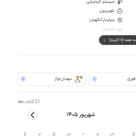
سیستم گرمایشی
تلویزیون
سرایدار/نگهبان
جکوزی
مه (17 گزینه)
 فوری
مهمان‌نواز
گزارش خطا
شهریور 1405
ج
ش
ی
د
س
چ
پ
ج