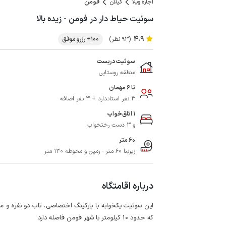
اجاره ویلا
گیلان
فومن
سوئیت حیاط دار در فومن - زیده بالا
4.9
(93 نظر)
100+ رزرو موفق
سوئیت دربست
منطقه روستایی
تا 6 مهمان
3 نفر استاندارد + 3 نفر اضافه
1 اتاق‌خواب
و 3 دست رختخواب
60 متر
زیربنا 60 متر - زمین و محوطه 130 متر
درباره اقامتگاه
این سوئیت یکخوابه با پارکینگ اختصاصی، تاب دو نفره 
که حدود 10 کیلومتر با شهر فومن فاصله دارد.