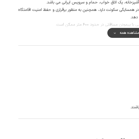
آشپزخانه، یک اتاق خواب، حمام و سرویس ایرانی می باشد.
ر همسایگی سکونت دارد، همچنین به منظور برقراری و حفظ امنیت اقامتگاه
دهد.
دن مسافتی در حدود 600 متر ممکن است.
و پوشش شبکه اینترنت نیز به صورت 4g می باشد.
شاهده همه
جنگل های انبوه و کوهستان، بنای تاریخی قلعه رودخان 29 کیلومتر، ماسوله 22 کیلومتر، ییلاق ماسال و .. تنها بخشی از مکان های دیدنی