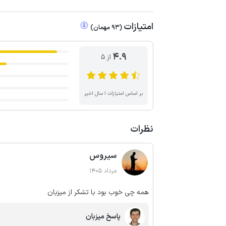
امتیازات
(
93
مهمان
)
4.9
از ۵
بر اساس امتیازات ۱ سال اخیر
نظرات
سیروس
مرداد 1405
همه چی خوب بود با تشکر از میزبان
پاسخ میزبان