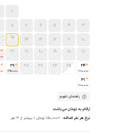
1
8
7
6
5
4
3
15
14
13
12
11
10
3
22
21
20
19
18
17
000
0
29
28
27
26
25
24
000
1٬250٬000
1٬100٬000
31
1٬100٬000
راهنمای تقویم
ارقام به تومان می‌باشند
نرخ هر نفر اضافه:
+150٬000 تومان / بیشتر از 3 نفر