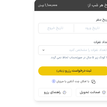
خ هر شب از
:
1٬100٬000
تومان
ریخ سفر
تاریخ ورود
تاریخ خروج
داد نفرات
.
ثبت درخواست رزرو
(رایگان)
با امکان چت آنلاین با میزبان
ضمانت تحویل
راهنمای رزرو