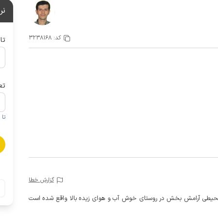
نر
کد:
3238168
تا
تع
تا 1 کودک زیر 5 سال در صورتحساب لحاظ نمی گردد
گزارش خطا
و محیطی آرامش بخش در روستای خوش آب و هوای زیده بالا واقع شده است