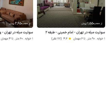
2٬650٬000
1٬550٬000
از
تومان
از
تومان
سوئیت مبله در تهران - امام خمینی - طبقه ۲
سوئیت مبله در تهران - ول
1 خوابه . 90 متر . تا 6 مهمان
4.6
(77 نظر)
1 خوابه . 60 متر . تا 4 مهمان