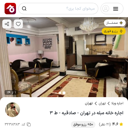
مـمـتــــــاز
رزرو فوری
1 از 14
اجاره ویلا
تهران
تهران
اجاره خانه مبله در تهران - صادقیه - ط ۳
4.6
(21 نظر)
50+ رزرو موفق
کد:
3238383