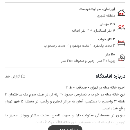
آپارتمان، سوئیت دربست
منطقه شهری
تا 7 مهمان
4 نفر استاندارد + 3 نفر اضافه
2 اتاق‌خواب
2 تخت یک‌نفره، 1 تخت دونفره و 2 دست رختخواب
110 متر
زیربنا 110 متر - زمین و محوطه 350 متر
درباره اقامتگاه
گزارش خطا
اجاره خانه مبله در تهران - صادقیه - ط 3
این خانه مبله دو خوابه با دسترسی حدود 20 پله ای در طبقه سوم یک ساختمان 3
طبقه 3 واحدی با دسترسی آسان به مراکز تجاری و رفاهی در منطقه 5 شهر تهران
واقع شده است.
میزبان در همسایگی سکونت دارد و جهت تامین امنیت بیشتر ورودی مجهز به
دوربین مداربسته است، همچنین این خانه فاقد پارکینگ است.
مهمانان گرامی برای تهیه مایحتاج روزانه خود می توانند از سوپرمارکت و نانوایی در
مشاهده همه