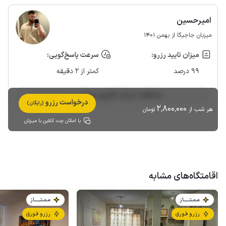
امیرحسین
میزبان جاجیگا از بهمن 1401
میزان تایید رزرو:
سرعت پاسخ‌گویی:
99 درصد
کمتر از 2 دقیقه
مشاهده حساب کاربری میزبان
درخواست رزرو
(رایگان)
2٬800٬000
هر شب از
تومان
با امکان چت آنلاین با میزبان
اقامتگاه‌های مشابه
مـمـتــــــاز
مـمـتــــــاز
رزرو فوری
رزرو فوری