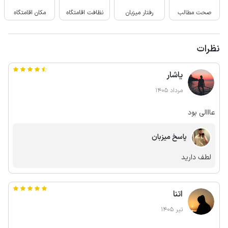
صحت مطالب
رفتار میزبان
نظافت اقامتگاه
مکان اقامتگاه
نظرات
یاشار
مرداد 1405
عااالی بود
پاسخ میزبان
لطف دارید
اتنا
تیر 1405