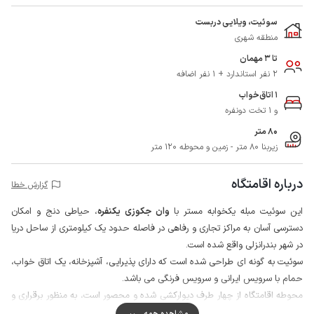
سوئیت، ویلایی دربست
منطقه شهری
تا 3 مهمان
2 نفر استاندارد + 1 نفر اضافه
1 اتاق‌خواب
و 1 تخت دونفره
80 متر
زیربنا 80 متر - زمین و محوطه 120 متر
درباره اقامتگاه
گزارش خطا
این سوئیت مبله یکخوابه مستر با
وان جکوزی یکنفره
، حیاطی دنج و امکان
دسترسی آسان به مراکز تجاری و رفاهی در فاصله حدود یک کیلومتری از ساحل دریا
در شهر بندرانزلی واقع شده است.
سوئیت به گونه ای طراحی شده است که دارای پذیرایی، آشپزخانه، یک اتاق خواب،
حمام با سرویس ایرانی و سرویس فرنگی می باشد.
محوطه اقامتگاه از چهار طرف دیوارکشی شده و محصور است، به منظور برقراری و
حفظ امنیت اقامتگاه به دوربین مداربسته مجهز شده است که دروازه ورودی و
مشاهده همه