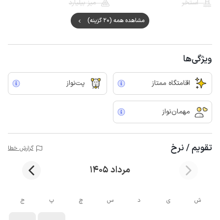
استخر
میز بیلیارد
مشاهده همه (20 گزینه)
ویژگی‌ها
اقامتگاه ممتاز
پت‌نواز
مهمان‌نواز
تقویم / نرخ
گزارش خطا
مرداد 1405
ش
ی
د
س
چ
پ
ج