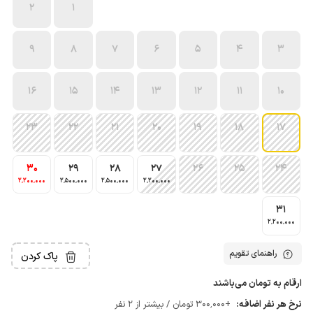
2
1
9
8
7
6
5
4
3
16
15
14
13
12
11
10
23
22
21
20
19
18
17
30
29
28
27
26
25
24
2٬200٬000
2٬500٬000
2٬500٬000
2٬200٬000
31
2٬200٬000
راهنمای تقویم
پاک کردن
ارقام به تومان می‌باشند
نرخ هر نفر اضافه:
+300٬000 تومان / بیشتر از 2 نفر