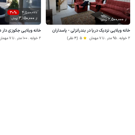
4٬500٬000
30%
3٬150٬000
2٬500٬000
از
تومان
از
تومان
خانه ویلایی نزدیک دریا در بندرانزلی - پاسداران
خانه ویلایی جکوزی دار د
2 خوابه . 95 متر . تا 7 مهمان
5
(4 نظر)
2 خوابه . 100 متر . تا 7 مهمان