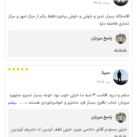
مرداد 1405
اقامتگاه بسیار تمیز و خوش و خوش برخورد.فقط یکم از مرکز شهر و مرکز
تجاری فاصله داره
پاسخ میزبان
🙏🙏🙏
سینا
تیر 1405
سلام و درود اقامت 4 شبه ما خیلی خوب بود خونه بسیار تمیزو مجهزو
میزبان جناب باقری بسیار فرد محترم و خوشبرخوردی هستند سرعت
...
بیشتر
پاسخگویی میزبان و تحویل کلید عالی بود ما که خیلی راضی بودیم و
پاسخ میزبان
این اقامتگاه رو پیشنهاد میکنیم.باآرزوی موفقیت و اوقاتی خوش.
خیلی ممنونم آقای حاتمی عزیز، خیلی لطف کردین ک تشریف آوردین
🙏🙏🙏