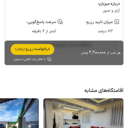
درباره‌ میزبان:
آرام و صبور
میزان تایید رزرو:
سرعت پاسخ‌گویی:
83 درصد
کمتر از 6 دقیقه
مشاهده حساب کاربری میزبان
درخواست رزرو
(رایگان)
2٬200٬000
هر شب از
تومان
با امکان چت آنلاین با میزبان
اقامتگاه‌های مشابه