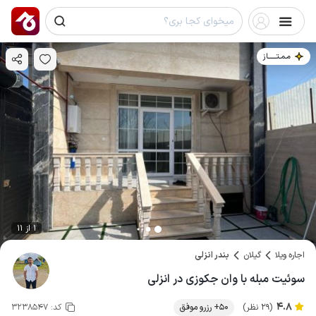
مـمـتــــــاز
1 از 11
اجاره ویلا
گیلان
بندر انزلی
سوئیت مبله با وان جکوزی در انزلی
4.8
(29 نظر)
50+ رزرو موفق
کد:
3238547