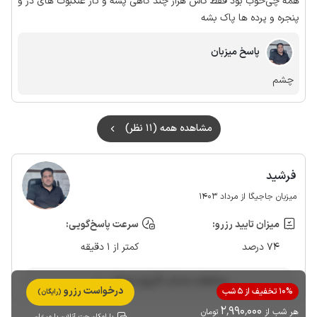
همه چی‌خوب بود فقط کاش هراز چند گاهی پشه و تار عنکبوت های در و
پنجره و پرده ها پاک بشه
پاسخ میزبان
چشم
مشاهده همه (11 نظر)
فرشید
میزبان جاجیگا از مرداد 1403
میزان تایید رزرو:
سرعت پاسخ‌گویی:
74 درصد
کمتر از 1 دقیقه
مشاهده حساب کاربری میزبان
درخواست رزرو
10% تخفیف از 5 شب
(رایگان)
2٬990٬000
هر شب از
تومان
با امکان چت آنلاین با میزبان