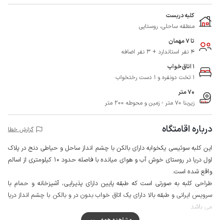
کلبه دربست
منطقه ساحلی، روستایی
تا 7 مهمان
4 نفر استاندارد + 3 نفر اضافه
1 اتاق‌خواب
1 تخت دونفره و 1 دست رختخواب
70 متر
زیربنا 70 متر - زمین و محوطه 200 متر
درباره اقامتگاه
گزارش خطا
این کلبه سوئیسی یکخوابه دارای بالکن با چشم انداز ساحل و حیاطی دنج در پلاک
اول دریا در روستای خوش آب و هوای میانده با فاصله حدود 10 کیلومتری از اسالم
واقع شده است.
طراحی کلبه به صورتی است که طبقه پایین دارای پذیرایی، آشپزخانه و حمام با
سرویس ایرانی و طبقه بالا دارای یک اتاق خواب بدون در و بالکن با چشم انداز دریا
می باشد
محوطه اطراف کلبه از چهار طرف با فنس محصور شده و میزبان نیز در همسایگی
مشاهده همه