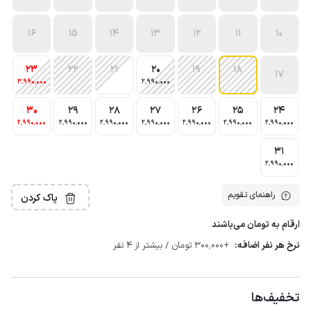
16
15
14
13
12
11
10
23
22
21
20
19
18
17
3٬990٬000
2٬990٬000
30
29
28
27
26
25
24
2٬990٬000
2٬990٬000
2٬990٬000
2٬990٬000
2٬990٬000
2٬990٬000
2٬990٬000
31
2٬990٬000
راهنمای تقویم
پاک کردن
ارقام به تومان می‌باشند
نرخ هر نفر اضافه:
+300٬000 تومان / بیشتر از 4 نفر
تخفیف‌ها