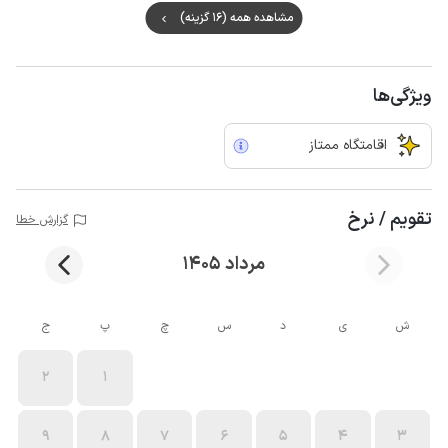
مشاهده همه (16 گزینه)
ویژگی‌ها
اقامتگاه ممتاز
تقویم / نرخ
گزارش خطا
مرداد 1405
ش
ی
د
س
چ
پ
ج
2
1
9
8
7
6
5
4
3