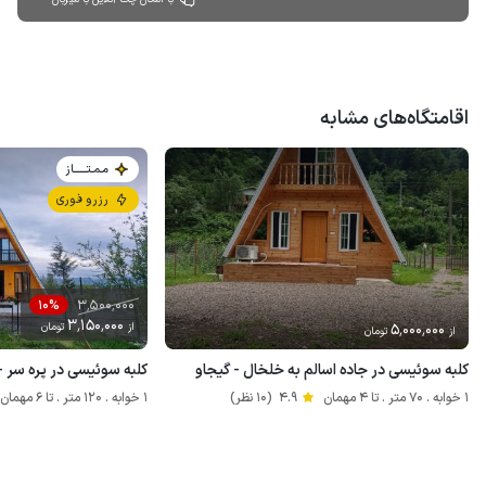
اقامتگاه‌های مشابه
مـمـتــــــاز
رزرو فوری
3٬500٬000
10%
3٬150٬000
5٬000٬000
از
تومان
از
تومان
کلبه سوئیسی در جاده اسالم به خلخال - گیجاو
کلبه سوئیسی در پره سر - 
1 خوابه . 70 متر . تا 4 مهمان
4.9
(10 نظر)
1 خوابه . 120 متر . تا 6 مهمان