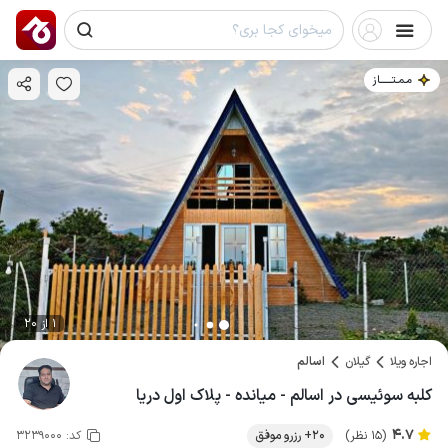
مـمـتــــــاز
1 از 20
اجاره ویلا
گیلان
اسالم
کلبه سوئیسی در اسالم - میانده - پلاک اول دریا
4.7
(15 نظر)
20+ رزرو موفق
کد:
3239000