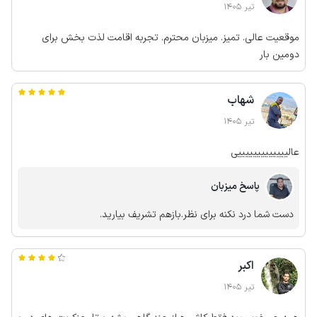
تیر 1405
موقعیت عالی. تمیز. میزبان محترم. تجربه اقامت لذت بخش برای
دومین بار
شهاب
تیر 1405
عالیییییییییییییی
پاسخ میزبان
دست شما درد نکنه برای نظر.بازهم تشریف بیارید.
اکبر
تیر 1405