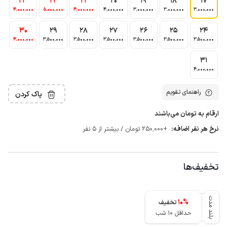
23
22
21
20
19
18
17
4٬000٬000
5٬000٬000
4٬000٬000
4٬000٬000
3٬000٬000
3٬000٬000
3٬000٬000
30
29
28
27
26
25
24
4٬000٬000
3٬500٬000
3٬500٬000
3٬500٬000
3٬500٬000
3٬500٬000
3٬500٬000
31
4٬000٬000
راهنمای تقویم
پاک کردن
ارقام به تومان می‌باشند
نرخ هر نفر اضافه:
+250٬000 تومان / بیشتر از 5 نفر
تخفیف‌ها
بلند مدت
10
%
تخفیف
حداقل 10 شب