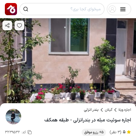
1 از 25
اجاره ویلا
گیلان
بندر انزلی
اجاره سوئیت مبله در بندرانزلی - طبقه همکف
5
(3 نظر)
5+ رزرو موفق
کد:
3239532