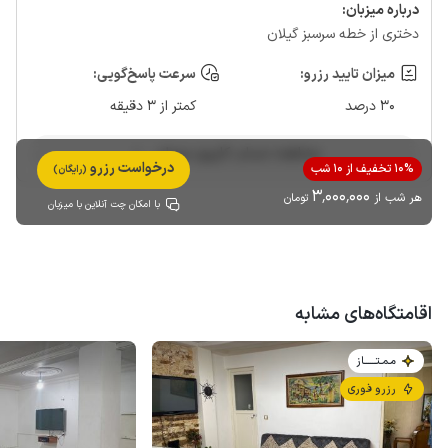
درباره‌ میزبان:
دختری از خطه سرسبز گیلان
میزان تایید رزرو:
سرعت پاسخ‌گویی:
30 درصد
کمتر از 3 دقیقه
مشاهده حساب کاربری میزبان
درخواست رزرو
10% تخفیف از 10 شب
(رایگان)
3٬000٬000
هر شب از
تومان
با امکان چت آنلاین با میزبان
اقامتگاه‌های مشابه
مـمـتــــــاز
رزرو فوری