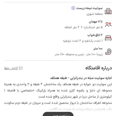
سوئیت نیمه دربست
منطقه شهری
تا 7 مهمان
5 نفر استاندارد + 2 نفر اضافه
2 اتاق‌خواب
1 تخت یک‌نفره و 2 تخت دونفره
100 متر
زیربنا 100 متر - زمین و محوطه 180 متر
درباره اقامتگاه
گزارش خطا
اجاره سوئیت مبله در بندرانزلی - طبقه همکف
این سوئیت دو خوابه در طبقه همکف یک ساختمان 2 طبقه و 2 واحدی به همراه
محوطه ای دلباز و باغچه کاری شده به همراه پارکینگ اختصاصی با فاصله 1
کیلومتری از ساحل دریا در شهر بندرانزلی واقع شده است.
محوطه اطراف ساختمان با دیوار محصور شده است و میزبان در طبقه دوم سکونت
دارد، همچنین دروازه ورودی به صورت جداگانه و
حیاط به صورت مشترک با میزبان استفاده می شود..
مشاهده همه