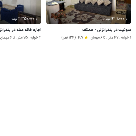
2٬350٬000
999٬000
از
تومان
از
تومان
سوئیت در بندرانزلی - همکف
اجاره خانه مبله در بندرا
1 خوابه . 47 متر . تا 6 مهمان
4.7
(124 نظر)
2 خوابه . 75 متر . تا 6 مهمان