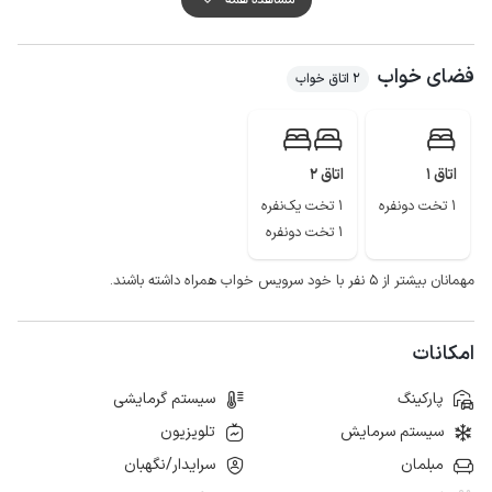
به منظور تهیه مایحتاج روزانه، دسترسی به سوپرمارکت و نانوایی با پیمودن مسافتی
در حدود 500 متر ممکن است.
فضای خواب
کیفیت آنتن دهی اپراتورهای ایرانسل و همراه اول در مکالمه خوب و پوشش شبکه
2 اتاق خواب
اینترنت نیز به صورت 4g می باشد.
اتاق 1
اتاق 2
1 تخت دونفره
1 تخت یک‌نفره
1 تخت دونفره
مهمانان بیشتر از ۵ نفر با خود سرویس خواب همراه داشته باشند.
امکانات
پارکینگ
سیستم گرمایشی
سیستم سرمایش
تلویزیون
مبلمان
سرایدار/نگهبان