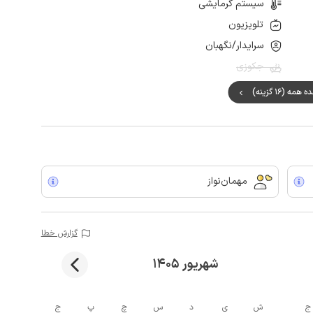
سیستم گرمایشی
تلویزیون
سرایدار/نگهبان
جکوزی
مه (16 گزینه)
مهمان‌نواز
گزارش خطا
شهریور 1405
ج
ش
ی
د
س
چ
پ
ج