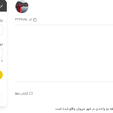
نر
کد:
3239765
تا
تع
تا 1 کودک زیر 5 سال در صورتحساب لحاظ نمی گردد
گزارش خطا
قه دو واحدی در شهر مریوان واقع شده است.