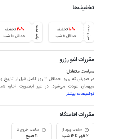
تخفیف‌ها
میان مدت
بلند مدت
20
%
10
%
تخفیف
تخفیف
حداقل 5 شب
حداقل 10 شب
مقررات لغو رزرو
سیاست متعادل:
میهمان عودت می‌شود. در غیر اینصورت اجاره شب اول بعلاوه حداکثر 15 درص
توضیحات بیشتر
مقررات اقامتگاه
ساعت ورود از
ساعت خروج تا
2 ظهر تا 12 شب
11 صبح