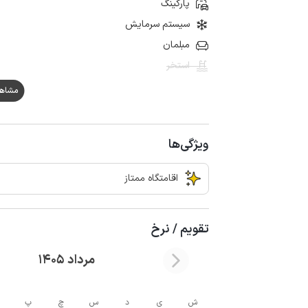
پارکینگ
سیستم سرمایش
مبلمان
استخر
مشاهده ه
ویژگی‌ها
اقامتگاه ممتاز
تقویم / نرخ
مرداد 1405
ش
ی
د
س
چ
پ