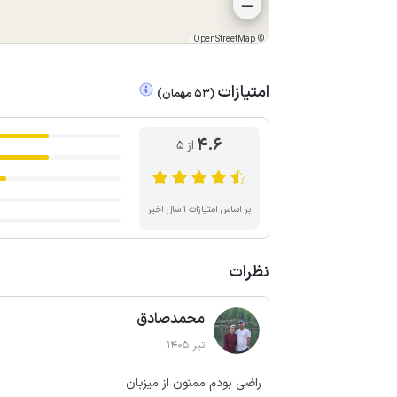
OpenStreetMap
©
امتیازات
(
53
مهمان
)
4.6
از ۵
بر اساس امتیازات ۱ سال اخیر
نظرات
محمدصادق
تیر 1405
راضی بودم ممنون از میزبان