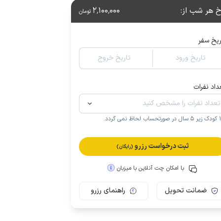
خ هر شب از
:
2٬100٬000
تومان
ریخ سفر
تاریخ ورود
تاریخ خروج
داد نفرات
.
ثبت درخواست رزرو
(رایگان)
با امکان چت آنلاین با میزبان
ضمانت تحویل
راهنمای رزرو