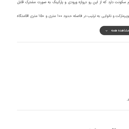
 سکونت دارد که از این رو دروازه ورودی و پارکینگ به صورت مشترک قابل
مهمانان گرامی می توانند برای تهیه مایحتاج روزانه خود از سوپرمارکت و نانوایی به ترتیب در فاصله حدود 100 متری و 150 متری اقامتگاه
کالمه خوب و دسترسی به اینترنت به صورت 4g می باشد.
شاهده همه
دریاچه زریوار، اورامان تخت، بازارچه مرزی مریوان و رودخانه سیروان از جاذبه