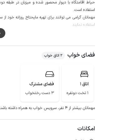
حیاط اقامتگاه با دیوار محصور شده و میزبان در طبقه دوم
استفاده است.
استفاده نمایند.
پوشش شبکه تلفن همراه برای دو اپراتور ایرانسل و همراه اول در م
م
قلعه امام مریوان، پل گاران، تپه قلعه ننه، تپه ترخان آباد، 
های مریوان می باشد.
فضای خواب
2 اتاق خواب
اتاق 1
فضای مشترک
1 تخت دونفره
3 دست رختخواب
مهمانان بیشتر از 4 نفر، سرویس خواب به همراه داشته باشند.
امکانات