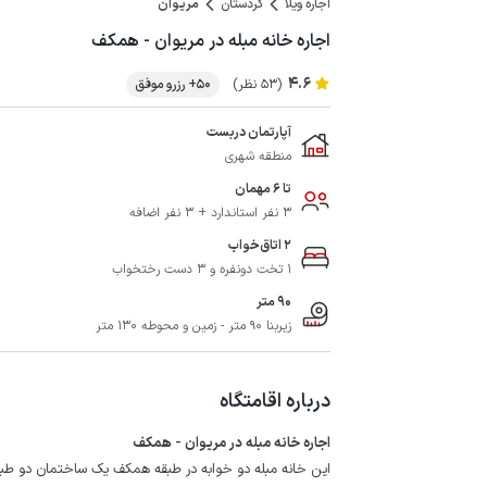
اجاره ویلا
کردستان
مریوان
اجاره خانه مبله در مریوان - همکف
4.6
(53 نظر)
50+ رزرو موفق
آپارتمان دربست
منطقه شهری
تا 6 مهمان
3 نفر استاندارد + 3 نفر اضافه
2 اتاق‌خواب
1 تخت دونفره و 3 دست رختخواب
90 متر
زیربنا 90 متر - زمین و محوطه 130 متر
درباره اقامتگاه
اجاره خانه مبله در مریوان - همکف
این خانه مبله دو خوابه در طبقه همکف یک ساختمان دو طب