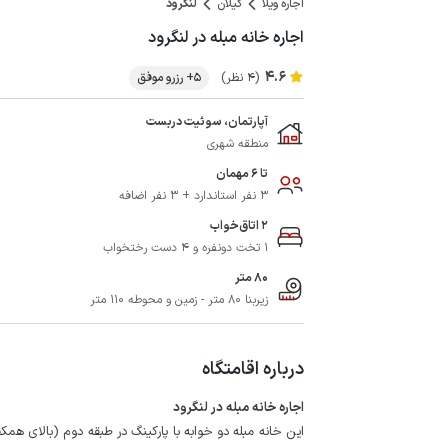
اجاره ویلا
گیلان
لنگرود
اجاره خانه مبله در لنگرود
4.6
(4 نظر)
5+ رزرو موفق
آپارتمان، سوئیت دربست
منطقه شهری
تا 6 مهمان
3 نفر استاندارد + 3 نفر اضافه
2 اتاق‌خواب
1 تخت دونفره و 4 دست رختخواب
80 متر
زیربنا 80 متر - زمین و محوطه 110 متر
درباره اقامتگاه
اجاره خانه مبله در لنگرود