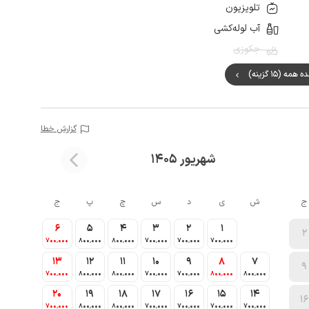
تلویزیون
آب لوله‌کشی
جکوزی
مه (15 گزینه)
گزارش خطا
شهریور 1405
ج
ش
ی
د
س
چ
پ
ج
6
5
4
3
2
1
2
700٬000
800٬000
800٬000
700٬000
700٬000
700٬000
13
12
11
10
9
8
7
9
700٬000
800٬000
800٬000
700٬000
700٬000
800٬000
800٬000
20
19
18
17
16
15
14
16
700٬000
800٬000
800٬000
700٬000
700٬000
700٬000
700٬000