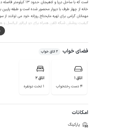
است که با ساحل دریا و لاهیجان حدود 13 کیلومتر فاصله دارد.
خانه از چهار طرف با دیوار محصور شده است و طبقه پایین با
مهمانان گرامی برای تهیه مایحتاج روزانه خود می توانند از سوپرمارکت و نانوایی د
کیفیت پوشش شبکه تلفن همراه برای دو اپراتور ایرانسل و همراه
پل خشتی، منطقه توریستی لیلا کوه، ییلاق زیبا پرشکوه، سا
م
این اقامتگاه می باشد.
فضای خواب
2 اتاق خواب
اتاق 1
اتاق 2
4 دست رختخواب
1 تخت دونفره
امکانات
پارکینگ