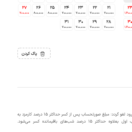
27
26
25
24
23
22
21
2
700٬000
800٬000
800٬000
700٬000
700٬000
700٬000
700٬000
1٬600٬
31
30
29
28
3
700٬000
700٬000
700٬000
700٬000
1٬600٬
پاک کردن
در صورتی که رزرو، حداقل 3 روز کامل قبل از تاریخ ورود لغو گردد؛ مبلغ صورتحساب پس از کسر حداکثر 15 درصد کارمزد به
د شب‌های باقیمانده کسر می‌شود.