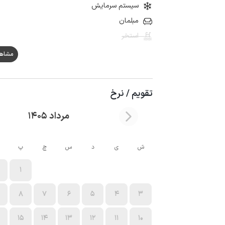
سیستم سرمایش
مبلمان
استخر
مشاهده ه
تقویم / نرخ
مرداد 1405
ش
ی
د
س
چ
پ
1
8
7
6
5
4
3
15
14
13
12
11
10