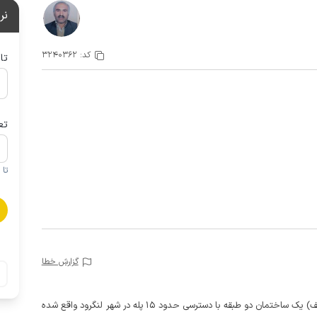
نر
کد:
3240362
تا
تع
تا 1 کودک زیر 5 سال در صورتحساب لحاظ نمی گردد
گزارش خطا
این خانه مبله دو خوابه با پارکینگ در طبقه دوم (بالای همکف) یک ساختمان دو طبقه با دسترسی حدود 15 پله در شهر لنگرود واقع شده