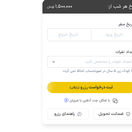
خ هر شب از
:
1٬500٬000
تومان
ریخ سفر
تاریخ ورود
تاریخ خروج
داد نفرات
.
ثبت درخواست رزرو
(رایگان)
با امکان چت آنلاین با میزبان
ضمانت تحویل
راهنمای رزرو