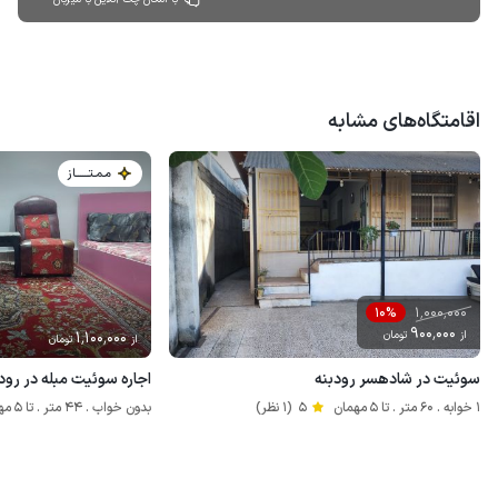
اقامتگاه‌های مشابه
مـمـتــــــاز
1٬000٬000
10%
900٬000
از
تومان
1٬100٬000
از
تومان
سوئیت در شادهسر رودبنه
اجاره سوئیت مبله در رو
1 خوابه . 60 متر . تا 5 مهمان
5
(1 نظر)
بدون خواب . 44 متر . تا 5 مهمان