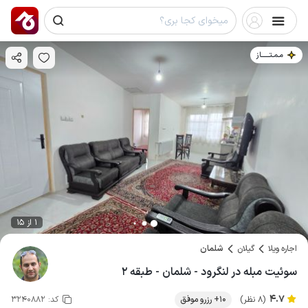
مـمـتــــــاز
1 از 15
اجاره ویلا
گیلان
شلمان
سوئیت مبله در لنگرود - شلمان - طبقه ۲
4.7
(8 نظر)
10+ رزرو موفق
کد:
3240882