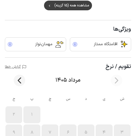
مشاهده همه (15 گزینه)
ویژگی‌ها
اقامتگاه ممتاز
مهمان‌نواز
تقویم / نرخ
گزارش خطا
مرداد 1405
ش
ی
د
س
چ
پ
ج
2
1
9
8
7
6
5
4
3