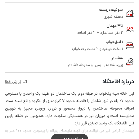
سوئیت دربست
منطقه شهری
تا 4 مهمان
2 نفر استاندارد + 2 نفر اضافه
1 اتاق‌خواب
1 تخت دونفره و 2 دست رختخواب
55 متر
زیربنا 55 متر - زمین و محوطه 55 متر
درباره اقامتگاه
گزارش خطا
این خانه مبله یکخوابه در طبقه دوم یک ساختمان دو طبقه یک واحدی با دسترسی
حدود 20 پله در شهر شلمان با فاصله حدود 7 کیلومتری از لنگرود واقع شده است.
اطراف محوطه ساختمان با دیوار محصور و دروازه ورودی مجهز به دوربین
مداربسته است و میزبان نیز در همسایگی سکونت دارد، همچنین در طبقه پایین
این اقامتگاه یک واحد تجاری قرار دارد.
مهمانان گرامی نیز می توانند برای تهیه مایحتاج روزانه با پیمودن حدود 100 متر به
سوپرمارکت و نانوایی دسترسی پیدا کنند.
مشاهده همه