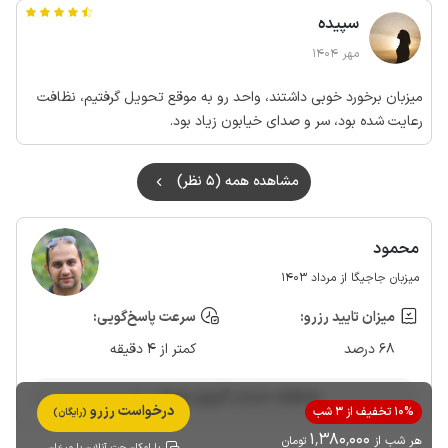
سپیده
مهر 1404
میزبان برخورد خوبی داشتند، واحد رو به موقع تحویل گرفتیم، نظافت
رعایت شده بود، سر و صدای خیابون زیاد بود.
مشاهده همه (5 نظر)
محمود
میزبان جاجیگا از مرداد 1403
میزان تایید رزرو:
سرعت پاسخ‌گویی:
68 درصد
کمتر از 4 دقیقه
مشاهده حساب کاربری میزبان
درخواست رزرو
10% تخفیف از 3 شب
(رایگان)
1٬380٬000
هر شب از
تومان
با امکان چت آنلاین با میزبان