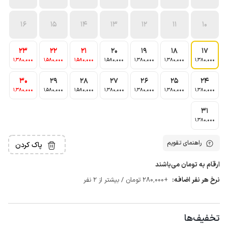
16
15
14
13
12
11
10
23
22
21
20
19
18
17
1٬380٬000
1٬580٬000
1٬580٬000
1٬580٬000
1٬380٬000
1٬380٬000
1٬380٬000
30
29
28
27
26
25
24
1٬380٬000
1٬580٬000
1٬580٬000
1٬380٬000
1٬380٬000
1٬380٬000
1٬380٬000
31
1٬380٬000
راهنمای تقویم
پاک کردن
ارقام به تومان می‌باشند
نرخ هر نفر اضافه:
+280٬000 تومان / بیشتر از 2 نفر
تخفیف‌ها