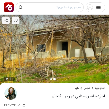
1 از 19
اجاره ویلا
کرمان
رابر
اجاره خانه روستایی در رابر - گنجان
کد:
3240973