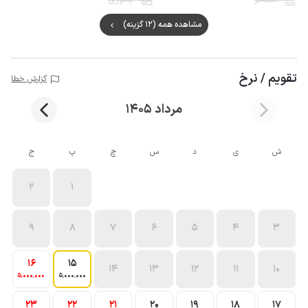
مشاهده همه (12 گزینه)
تقویم / نرخ
گزارش خطا
مرداد 1405
ش
ی
د
س
چ
پ
ج
2
1
9
8
7
6
5
4
3
16
15
14
13
12
11
10
5٬000٬000
5٬000٬000
23
22
21
20
19
18
17