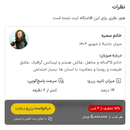
نظرات
هنوز نظری برای این اقامتگاه ثبت نشده است.
خانم سمیه
میزبان جاجیگا از شهریور 1403
درباره‌ میزبان:
خانم 35ساله و متاهل ،عکاس هستم و لیسانس گرافیک ،عاشق
طبیعت و روستا و معاشرت با انسان ها ،بسیار اجتماعی
میزان تایید رزرو:
سرعت پاسخ‌گویی:
14 درصد
کمتر از 6 دقیقه
مشاهده حساب کاربری میزبان
درخواست رزرو
15% تخفیف از 3 شب
(رایگان)
5٬000٬000
هر شب از
تومان
با امکان چت آنلاین با میزبان