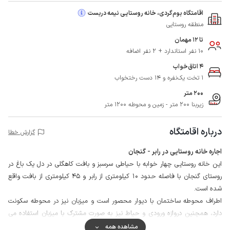
اقامتگاه بوم‌گردی، خانه روستایی نیمه دربست
منطقه روستایی
تا 12 مهمان
10 نفر استاندارد + 2 نفر اضافه
4 اتاق‌خواب
1 تخت یک‌نفره و 14 دست رختخواب
200 متر
زیربنا 200 متر - زمین و محوطه 1200 متر
درباره اقامتگاه
گزارش خطا
اجاره خانه روستایی در رابر - گنجان
این خانه روستایی چهار خوابه با حیاطی سرسبز و بافت کاهگلی در دل یک باغ در
روستای گنجان با فاصله حدود 10 کیلومتری از رابر و 45 کیلومتری از بافت واقع
شده است.
اطراف محوطه ساختمان با دیوار محصور است و میزبان نیز در محوطه سکونت
دارد،‌ همچنین دروازه ورودی و حیاط نیز به صورت مشترک با میزبان استفاده می
گردد.
مشاهده همه