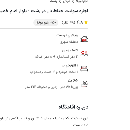
اجاره ویلا
گیلان
رشت
اجاره سوئیت حیاط دار در رشت - بلوار امام خمی
4.8
(48 نظر)
50+ رزرو موفق
ویلایی دربست
منطقه شهری
تا 10 مهمان
2 نفر استاندارد + 8 نفر اضافه
1 اتاق‌خواب
1 تخت دونفره و 3 دست رختخواب
65 متر
زیربنا 65 متر - زمین و محوطه 212 متر
درباره اقامتگاه
شده است.