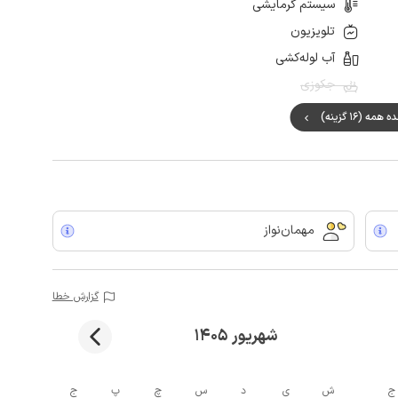
سیستم گرمایشی
تلویزیون
آب لوله‌کشی
جکوزی
مه (16 گزینه)
مهمان‌نواز
گزارش خطا
شهریور 1405
ج
ش
ی
د
س
چ
پ
ج