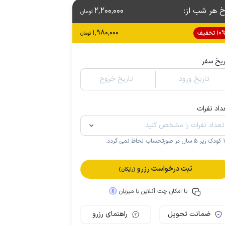
خ هر شب از
:
2٬200٬000
تومان
1٬980٬000
1 تخفیف
تومان
ریخ سفر
تاریخ ورود
تاریخ خروج
داد نفرات
.
ثبت درخواست رزرو
(رایگان)
با امکان چت آنلاین با میزبان
ضمانت تحویل
راهنمای رزرو