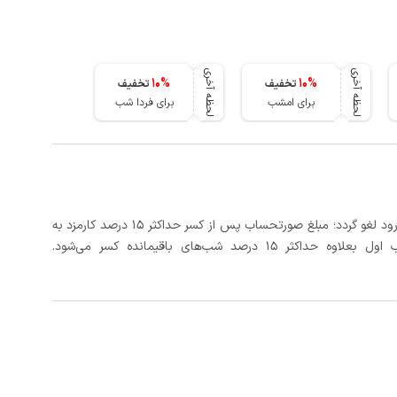
لحظه آخری
لحظه آخری
10
%
10
%
تخفیف
تخفیف
برای امشب
برای فردا شب
در صورتی که رزرو، حداقل 3 روز کامل قبل از تاریخ ورود لغو گردد؛ مبلغ صورتحساب پس از کسر حداکثر 15 درصد کارمزد به
د شب‌های باقیمانده کسر می‌شود.