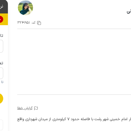
نر
نی
0%
کد:
3241951
تا
تع
تا 1 کودک زیر 5 سال در صورتحساب لحاظ نمی گردد
گزارش خطا
این سوئیت یکخوابه با حیاطی دلنشین و تاب ریلکسی در بلوار امام خمینی شهر رشت با فاصله حدود 7 کیلومتری از میدان شهرداری واقع