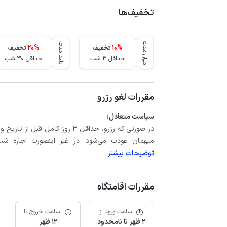
تخفیف‌ها
میان مدت
بلند مدت
20
%
10
%
تخفیف
تخفیف
حداقل 3 شب
حداقل 30 شب
مقررات لغو رزرو
سیاست متعادل:
میهمان عودت می‌شود. در غیر اینصورت اجاره شب اول بعلاوه حداکثر 15 درص
توضیحات بیشتر
مقررات اقامتگاه
ساعت ورود از
ساعت خروج تا
2 ظهر تا نامحدود
12 ظهر