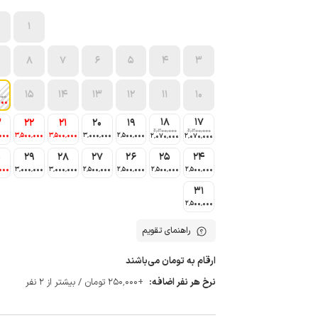
1
8
7
6
5
4
3
15
14
13
12
11
10
000
000
18
17
3
22
21
20
19
2٬300٬000
2٬300٬000
000
3٬500٬000
3٬500٬000
3٬000٬000
2٬500٬000
2٬070٬000
2٬070٬000
0
29
28
27
26
25
24
000
3٬000٬000
3٬000٬000
2٬500٬000
2٬500٬000
2٬500٬000
2٬500٬000
31
2٬500٬000
راهنمای تقویم
ارقام به تومان می‌باشند
نرخ هر نفر اضافه:
+250٬000 تومان / بیشتر از 2 نفر