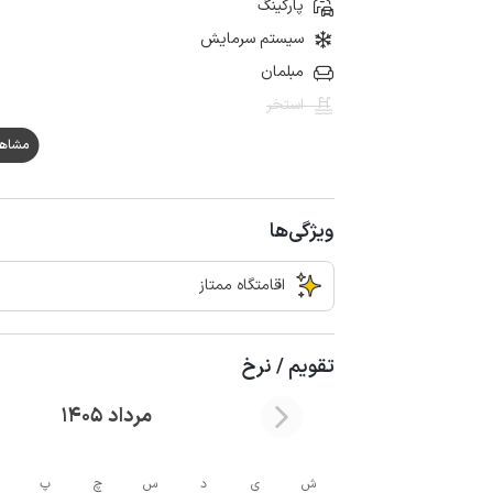
پارکینگ
سیستم سرمایش
مبلمان
استخر
مشاهده ه
ویژگی‌ها
اقامتگاه ممتاز
تقویم / نرخ
مرداد 1405
ش
ی
د
س
چ
پ