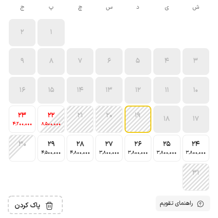
ش
ی
د
س
چ
پ
ج
2
1
9
8
7
6
5
4
3
16
15
14
13
12
11
10
23
22
21
20
19
18
17
4٬200٬000
8٬500٬000
30
29
28
27
26
25
24
4٬500٬000
4٬800٬000
3٬800٬000
3٬800٬000
3٬800٬000
3٬800٬000
31
راهنمای تقویم
پاک کردن