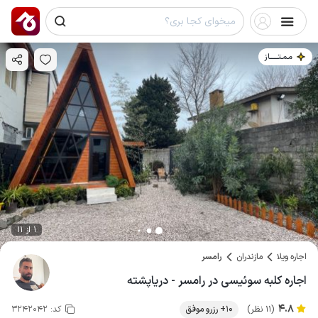
مـمـتــــــاز
1 از 11
اجاره ویلا
مازندران
رامسر
اجاره کلبه سوئیسی در رامسر - دریاپشته
4.8
(11 نظر)
10+ رزرو موفق
کد:
3242042