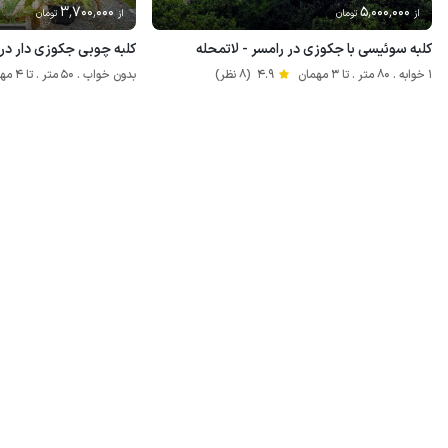
3٬700٬000
5٬000٬000
از
تومان
از
تومان
کلبه سوئیسی با جکوزی در رامسر - لاتمحله
کلبه چوبی جکوزی دار در 
1 خوابه . 80 متر . تا 3 مهمان
4.9
(8 نظر)
بدون خواب . 50 متر . تا 4 مهمان