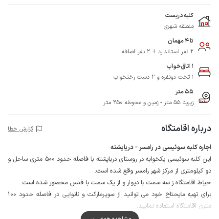
کلبه دربست
منطقه شهری
تا 4 مهمان
2 نفر استاندارد + 2 نفر اضافه
1 اتاق‌خواب
1 تخت دونفره و 2 دست رختخواب
55 متر
زیربنا 55 متر - زمین و محوطه 250 متر
درباره اقامتگاه
گزارش خطا
اجاره کلبه سوئیسی در رامسر - دریاپشته
این کلبه سوئیسی یکخوابه در روستای دریاپشته با فاصله حدود 500 متری ساحل و
دو کیلومتری از مرکز شهر رامسر وقع شده است.
حیاط اقامتگاه ز سه سمت با دیوار و از یک سمت با فنس محصور شده است.
برای تهیه مایحتاج خود می توانید از سوپرمارکت و نانوایی در فاصله حدود 100
متری اقامتگاه استفاده نمایید.
کیفیت شبکه تلفن همراه برای دو اپراتور ایرانسل و همراه اول در مکالمه خوب و
مشاهده همه