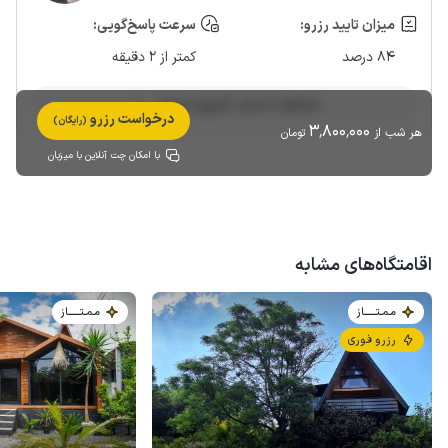
میزان تایید رزرو:
سرعت پاسخ‌گویی:
84 درصد
کمتر از 2 دقیقه
مشاهده حساب کاربری میزبان
درخواست رزرو
(رایگان)
3٬800٬000
هر شب از
تومان
با امکان چت آنلاین با میزبان
اقامتگاه‌های مشابه
مـمـتــــــاز
مـمـتــــــاز
رزرو فوری