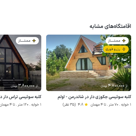
اقامتگاه‌های مشابه
مـمـتــــــاز
مـمـتــــــاز
رزرو فوری
3٬800٬000
4٬700٬000
از
تومان
از
تومان
کلبه سوئیسی جکوزی دار در شاندرمن - اولم
کلبه سوئیسی تراس دار در
1 خوابه . 70 متر . تا 4 مهمان
4.8
(35 نظر)
1 خوابه . 120 متر . تا 4 مهمان