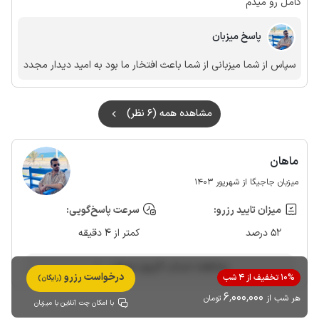
کامل رو میدم
پاسخ میزبان
سپاس از شما میزبانی از شما باعث افتخار ما بود به امید دیدار مجدد
مشاهده همه (6 نظر)
ماهان
میزبان جاجیگا از شهریور 1403
میزان تایید رزرو:
سرعت پاسخ‌گویی:
52 درصد
کمتر از 4 دقیقه
مشاهده حساب کاربری میزبان
درخواست رزرو
10% تخفیف از 4 شب
(رایگان)
6٬000٬000
هر شب از
تومان
با امکان چت آنلاین با میزبان