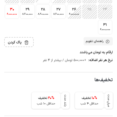
30
29
28
27
26
25
24
6٬000٬000
8٬200٬000
8٬200٬000
8٬200٬000
6٬000٬000
31
6٬000٬000
راهنمای تقویم
پاک کردن
ارقام به تومان می‌باشند
نرخ هر نفر اضافه:
+500٬000 تومان / بیشتر از 4 نفر
تخفیف‌ها
میان مدت
بلند مدت
20
%
10
%
تخفیف
تخفیف
حداقل 4 شب
حداقل 10 شب