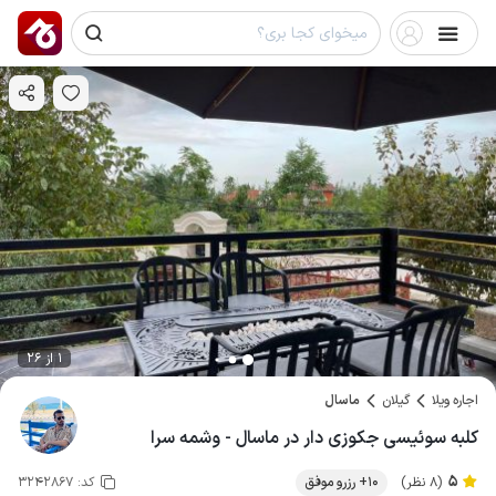
1 از 26
اجاره ویلا
گیلان
ماسال
کلبه سوئیسی جکوزی دار در ماسال - وشمه سرا
5
(8 نظر)
10+ رزرو موفق
کد:
3242867