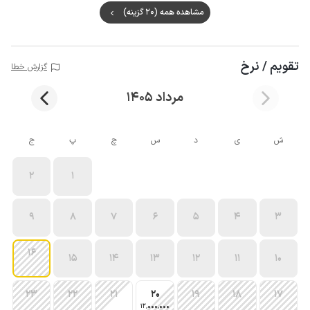
مشاهده همه (20 گزینه)
تقویم / نرخ
گزارش خطا
مرداد 1405
ش
ی
د
س
چ
پ
ج
2
1
9
8
7
6
5
4
3
16
15
14
13
12
11
10
23
22
21
20
19
18
17
12٬000٬000