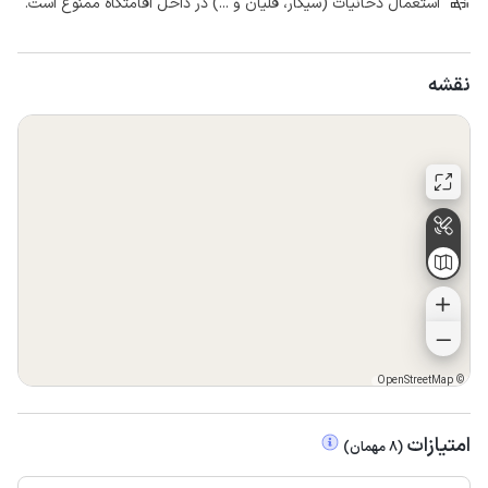
استعمال دخانیات (سیگار، قلیان و ...) در داخل اقامتگاه ممنوع است.
نقشه
OpenStreetMap
©
امتیازات
(
8
مهمان
)