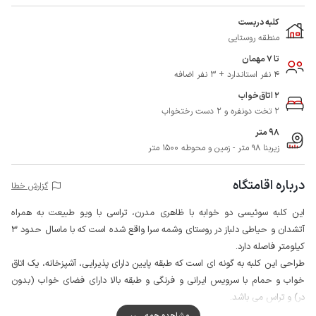
کلبه دربست
منطقه روستایی
تا 7 مهمان
4 نفر استاندارد + 3 نفر اضافه
2 اتاق‌خواب
2 تخت دونفره و 2 دست رختخواب
98 متر
زیربنا 98 متر - زمین و محوطه 1500 متر
درباره اقامتگاه
گزارش خطا
این کلبه سوئیسی دو خوابه با ظاهری مدرن، تراسی با ویو طبیعت به همراه
آتشدان و حیاطی دلباز در روستای وشمه سرا واقع شده است که با ماسال حدود 3
کیلومتر فاصله دارد.
طراحی این کلبه به گونه ای است که طبقه پایین دارای پذیرایی، آشپزخانه، یک اتاق
خواب و حمام با سرویس ایرانی و فرنگی و طبقه بالا دارای فضای خواب (بدون
در) و تراس می باشد.
محوطه کلبه از چهارطرف با دیوار محصور شده و جهت امنیت بیشتر دروازه ورودی
مشاهده همه