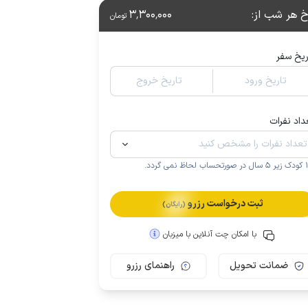
خ هر شب از
:
3٬300٬000
تومان
ریخ سفر
تاریخ ورود
تاریخ خروج
داد نفرات
.
ثبت درخواست رزرو
(رایگان)
با امکان چت آنلاین با میزبان
ضمانت تحویل
راهنمای رزرو