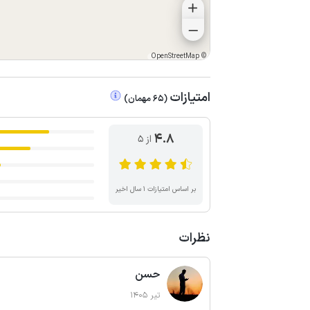
OpenStreetMap
©
امتیازات
(
65
مهمان
)
4.8
از ۵
بر اساس امتیازات ۱ سال اخیر
نظرات
حسن
تیر 1405