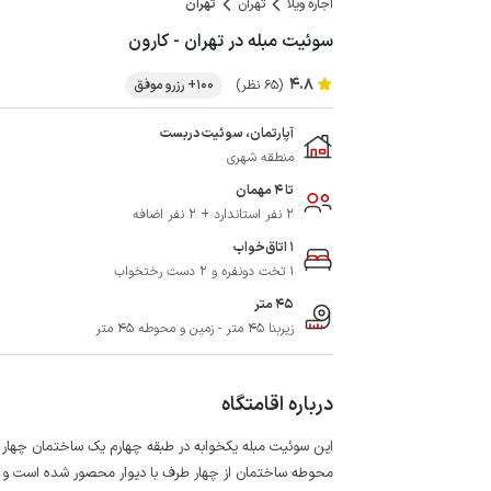
اجاره ویلا
تهران
تهران
سوئیت مبله در تهران - کارون
4.8
(65 نظر)
100+ رزرو موفق
آپارتمان، سوئیت دربست
منطقه شهری
تا 4 مهمان
2 نفر استاندارد + 2 نفر اضافه
1 اتاق‌خواب
1 تخت دونفره و 2 دست رختخواب
45 متر
زیربنا 45 متر - زمین و محوطه 45 متر
درباره اقامتگاه
این سوئیت مبله یکخوابه در طبقه چهارم یک ساختمان چهار طبقه 4 واحدی با دسترسی حدود 40 پله در منطقه 10 تهران وا
محوطه ساختمان از چهار طرف با دیوار محصور شده است و در