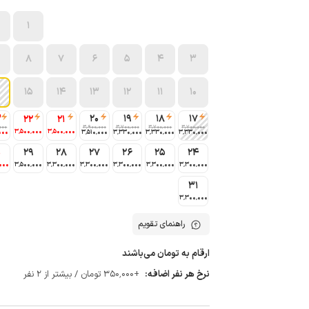
1
8
7
6
5
4
3
15
14
13
12
11
10
3
20
19
18
17
22
21
000
3٬900٬000
3٬700٬000
3٬700٬000
3٬700٬000
3٬500٬000
3٬500٬000
000
3٬510٬000
3٬330٬000
3٬330٬000
3٬330٬000
0
29
28
27
26
25
24
000
3٬500٬000
3٬300٬000
3٬300٬000
3٬300٬000
3٬300٬000
3٬300٬000
31
3٬300٬000
راهنمای تقویم
ارقام به تومان می‌باشند
نرخ هر نفر اضافه:
+350٬000 تومان / بیشتر از 2 نفر