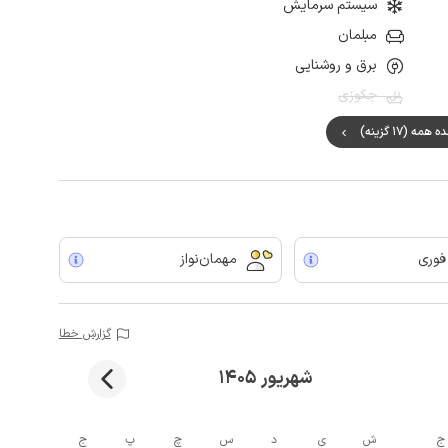
سیستم سرمایش
مبلمان
برق و روشنایی
جکوزی
مه (17 گزینه)
 فوری
مهمان‌نواز
گزارش خطا
شهریور 1405
ج
ش
ی
د
س
چ
پ
ج