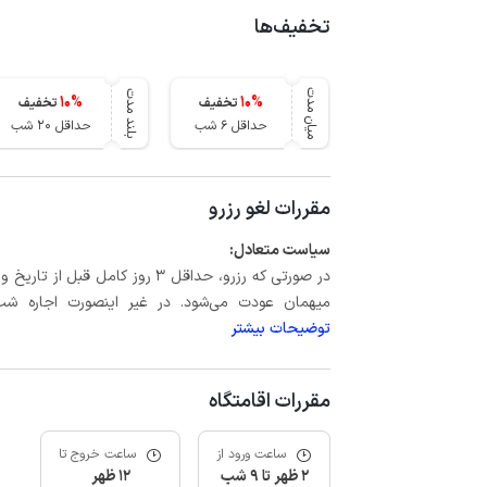
تخفیف‌ها
میان مدت
بلند مدت
10
%
10
%
تخفیف
تخفیف
حداقل 6 شب
حداقل 20 شب
مقررات لغو رزرو
سیاست متعادل:
میهمان عودت می‌شود. در غیر اینصورت اجاره شب اول بعلاوه حداکثر 15 درص
توضیحات بیشتر
مقررات اقامتگاه
ساعت ورود از
ساعت خروج تا
2 ظهر تا 9 شب
12 ظهر