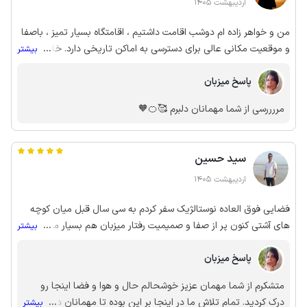
اردیبهشت 1405
من و خواهر زاده ام دوشب اقامت داشتیم ، اقامتگاه بسیار تمیز ، باصفا
و موقعیت مکانی عالی برای دسترسی به اماکن تاریخی دارد. خانم
...
بیشتر
کاظمی فوق العاده باسلیقه، دوست داشتنی و مهربونن.
پاسخ میزبان
مررررسی از شما مهمانان دلبرم 🥰🍊🧡
سید حسین
اردیبهشت 1405
فضایی فوق العاده نوستالژیک سفر کردم به سی سال قبل میان کوچه
های آشتی کنون پر از صفا و صمیمیت رفتار میزبان هم بسیار محترمانه
...
بیشتر
بود.
پاسخ میزبان
متشکرم از شما مهمان عزیز خوشحالم حال و هوا و فضا اینجا رو
درک کردید. تمام تلاش ما در اینجا بر این بوده تا مهمانان دلبرمون
...
بیشتر