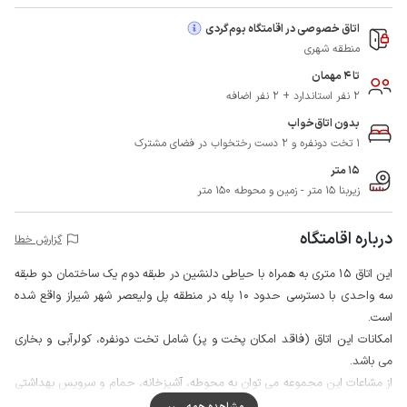
اتاق خصوصی در اقامتگاه بوم‌گردی
منطقه شهری
تا 4 مهمان
2 نفر استاندارد + 2 نفر اضافه
بدون اتاق‌خواب
1 تخت دونفره و 2 دست رختخواب در فضای مشترک
15 متر
زیربنا 15 متر - زمین و محوطه 150 متر
درباره اقامتگاه
گزارش خطا
این اتاق 15 متری به همراه با حیاطی دلنشین در طبقه دوم یک ساختمان دو طبقه
سه واحدی با دسترسی حدود 10 پله در منطقه پل ولیعصر شهر شیراز واقع شده
است.
امکانات این اتاق (فاقد امکان پخت و پز) شامل تخت دونفره، کولرآبی و بخاری
می باشد.
از مشاعات این مجموعه می توان به محوطه، آشپزخانه، حمام و سرویس بهداشتی
(در حیاط) اقامتگاه اشاره کرد.
مشاهده همه