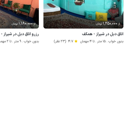
1٬180٬000
1٬250٬000
از
تومان
از
تومان
اتاق دبل در شیراز - همکف
رزرو اتاق دبل در شیراز - 
بدون خواب . 15 متر . تا 4 مهمان
4.7
(23 نظر)
بدون خواب . 9 متر . تا 2 مهمان