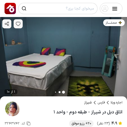
مـمـتــــــاز
1 از 10
اجاره ویلا
فارس
شیراز
اتاق دبل در شیراز - طبقه دوم - واحد ۱
4.9
(23 نظر)
20+ رزرو موفق
کد:
3243742