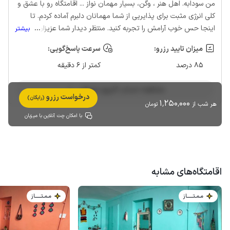
من سودابه. اهل هنر ، وگن، بسیار مهمان نواز ... اقامتگاه رو با عشق و
کلی انرژی مثبت برای پذایریی از شما مهمانان دلبرم آماده کردم. تا
اینجا حس خوب آرامش را تجربه کنید. منتظر دیدار شما عزیزان هستم.
...
بیشتر
میزان تایید رزرو:
سرعت پاسخ‌گویی:
85 درصد
کمتر از 6 دقیقه
مشاهده حساب کاربری میزبان
درخواست رزرو
(رایگان)
1٬250٬000
هر شب از
تومان
با امکان چت آنلاین با میزبان
اقامتگاه‌های مشابه
مـمـتــــــاز
مـمـتــــــاز