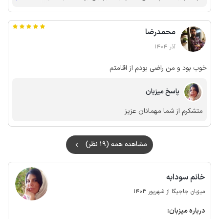
رو به دنیا گذشته ها ببریم و حس خوب نوستالژی رو انتقال بدهیم تا
کمی از زندگی مدرن و هیاهو امروزی دور باشند... به امید دیدار
محمدرضا
مجددا شما مهمانان دلبر
آذر 1404
خوب بود و من راضی بودم از اقامتم
پاسخ میزبان
متشکرم از شما مهمانان عزیز
مشاهده همه (19 نظر)
خانم سودابه
میزبان جاجیگا از شهریور 1403
درباره‌ میزبان: