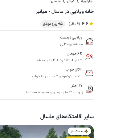
اجاره ویلا
گیلان
ماسال
خانه ویلایی در ماسال - میانبر
4.6
(6 نظر)
5+ رزرو موفق
ویلایی دربست
منطقه روستایی
تا 6 مهمان
4 نفر استاندارد + 2 نفر اضافه
1 اتاق‌خواب
1 تخت دونفره و 2 دست رختخواب
120 متر
زیربنا 120 متر - زمین و محوطه 1000 متر
سایر اقامتگاه‌های ماسال
مـمـتــــــاز