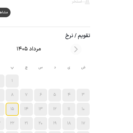
استخر
مشاهده ه
تقویم / نرخ
مرداد 1405
ش
ی
د
س
چ
پ
1
8
7
6
5
4
3
15
14
13
12
11
10
3
22
21
20
19
18
17