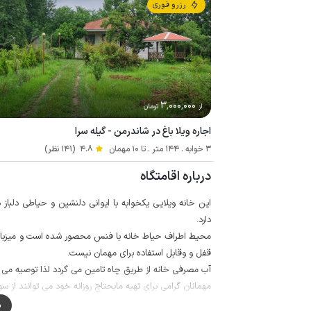
رزرو فوری
3٬000٬000
از
تومان
اجاره ویلا باغ در شاندرمن - گیله سرا
3 خوابه . 144 متر . تا 10 مهمان
4.8
(141 نظر)
درباره اقامتگاه
دارد.
محیط اطراف حیاط خانه با فنس محصور شده است و میزبان د
قفل و وقابل استفاده برای مهمان نیست.
آب مصرفی خانه از طریق چاه تامین می گردد لذا توصیه می ش
مهمانان گرامی برای تهیه مایحتاج روزانه خود می توانند از سوپرمارکت و نانو
کیفیت پوشش شبکه تلفن همراه برای دو اپراتور ایرانسل و همراه د
م