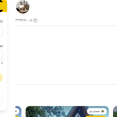
کد:
3246160
تا
تع
تا 1 کودک زیر 5 سال در صورتحساب لحاظ نمی گردد
مـمـتــــــاز
مـمـتــــــاز