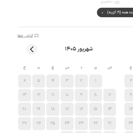
جکوزی
مه (19 گزینه)
گزارش خطا
شهریور 1405
ج
ش
ی
د
س
چ
پ
ج
6
5
4
3
2
1
2
13
12
11
10
9
8
7
9
20
19
18
17
16
15
14
16
27
26
25
24
23
22
21
2