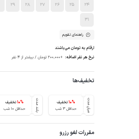
0
29
28
27
26
25
24
31
راهنمای تقویم
ارقام به تومان می‌باشند
نرخ هر نفر اضافه:
+200٬000 تومان / بیشتر از 4 نفر
تخفیف‌ها
میان مدت
بلند مدت
10
%
10
%
تخفیف
تخفیف
حداقل 3 شب
حداقل 10 شب
مقررات لغو رزرو