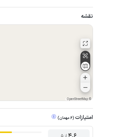
نقشه
OpenStreetMap
©
امتیازات
(
6
مهمان
)
4.6
از ۵