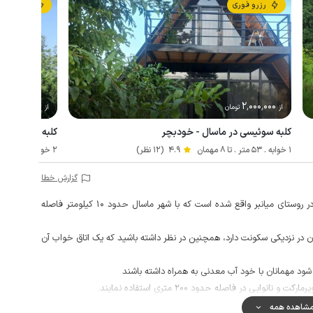
رزرو فوری
رزرو فوری
3٬450٬000
2٬000٬000
از
تومان
از
ت
کلبه سوئیسی در ماسال - خودبچر
کلبه چوبی جنگل
1 خوابه . 53 متر . تا 8 مهمان
4.9
(12 نظر)
2 خوابه . 110 متر . تا 6 مهمان
گزارش خطا
این خانه ویلایی یکخوابه با ایوانی دلنشین و حیاطی دلباز در روستای میانبر واقع شده است که با شهر ماسال حدود 10 کیلومتر فاصله
ر نزدیکی سکونت دارد، همچنین در نظر داشته باشید که یک اتاق خواب آن
ود مهمانان با خود آب معدنی به همراه داشته باشند
ایی در فاصله حدود 200 متری استفاده نمایند.
ر مکالمه خوب و دسترسی به اینترنت به صورت 4g می باشد.
شاهده همه