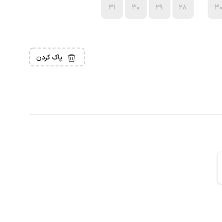
31
30
29
28
3
پاک کردن