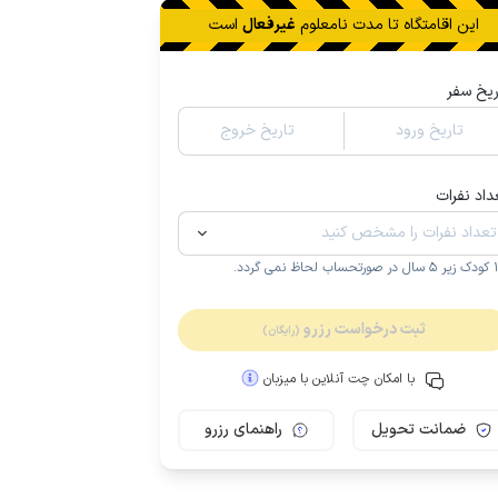
این اقامتگاه تا
مدت نامعلوم
غیرفعال
است
ریخ سفر
تاریخ ورود
تاریخ خروج
داد نفرات
.
ثبت درخواست رزرو
(رایگان)
با امکان چت آنلاین با میزبان
ضمانت تحویل
راهنمای رزرو
مـمـتــــــاز