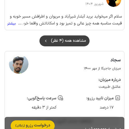
شهریور 1404
سلام اگر میخواید برید آبشار شیرآباد و مریوان و اطرافش مسیر خوبه و
قیمت مناسبه همه چیز عالی و تمیز بود و امکاناتش واقعا خوب بود .
...
بیشتر
ممنون از میزبان عزیز
مشاهده همه (4 نظر)
سجاد
میزبان جاجیگا از مهر 1400
درباره‌ میزبان:
عاشق طبیعت
میزان تایید رزرو:
سرعت پاسخ‌گویی:
17 درصد
کمتر از 3 دقیقه
مشاهده حساب کاربری میزبان
درخواست رزرو
(رایگان)
1٬000٬000