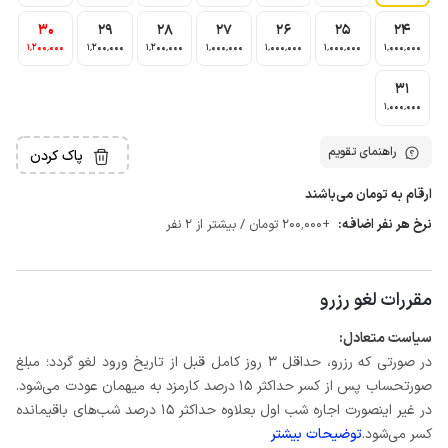
30
29
28
27
26
25
24
1٬200٬000
1٬200٬000
1٬200٬000
1٬000٬000
1٬000٬000
1٬000٬000
1٬000٬000
31
1٬000٬000
راهنمای تقویم
پاک کردن
ارقام به تومان می‌باشند
نرخ هر نفر اضافه:
+200٬000 تومان / بیشتر از 2 نفر
مقررات لغو رزرو
سیاست متعادل:
در صورتی که رزرو، حداقل 3 روز کامل قبل از تاریخ ورود لغو گردد؛ مبلغ
صورتحساب پس از کسر حداکثر 15 درصد کارمزد به میهمان عودت می‌شود.
در غیر اینصورت اجاره شب اول بعلاوه حداکثر 15 درصد شب‌های باقیمانده
کسر می‌شود.
توضیحات بیشتر