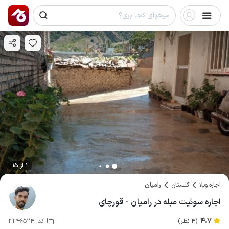
1 از 15
اجاره ویلا
گلستان
رامیان
اجاره سوئیت مبله در رامیان - قورچای
4.7
(4 نظر)
کد:
3246524