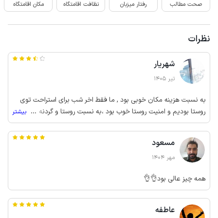
صحت مطالب
رفتار میزبان
نظافت اقامتگاه
مکان اقامتگاه
نظرات
شهریار
تیر 1405
به نسبت هزینه مکان خوبی بود , ما فقط اخر شب برای استراحت توی
روستا بودیم و امنیت روستا خوب بود ،به نسبت روستا و گردنه های
...
بیشتر
اطراف ویو خاصی نداشت و منطقه کوهستانی و خشک هست و همه
جمعیت روستا بومی همون منطقه هستن ، اسپیلت حمام اشپزخانه هم
مسعود
مرتب و خوب بود
مهر 1404
همه چیز عالی بود👌👌
عاطفه