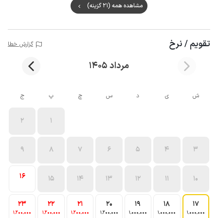
مشاهده همه (21 گزینه)
تقویم / نرخ
گزارش خطا
مرداد 1405
ش
ی
د
س
چ
پ
ج
2
1
9
8
7
6
5
4
3
16
15
14
13
12
11
10
23
22
21
20
19
18
17
1٬200٬000
1٬200٬000
1٬200٬000
1٬200٬000
1٬000٬000
1٬000٬000
1٬000٬000