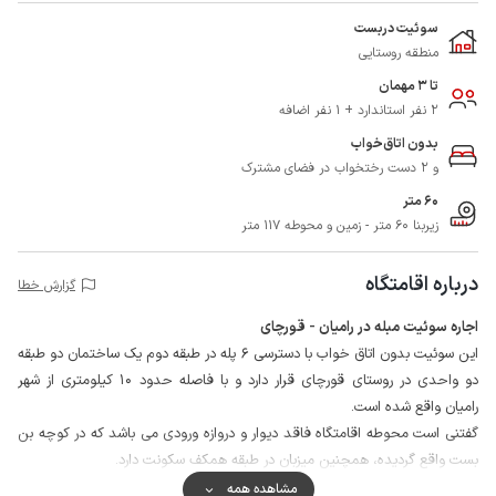
سوئیت دربست
منطقه روستایی
تا 3 مهمان
2 نفر استاندارد + 1 نفر اضافه
بدون اتاق‌خواب
و 2 دست رختخواب در فضای مشترک
60 متر
زیربنا 60 متر - زمین و محوطه 117 متر
درباره اقامتگاه
گزارش خطا
اجاره سوئیت مبله در رامیان - قورچای
این سوئیت بدون اتاق خواب با دسترسی 6 پله در طبقه دوم یک ساختمان دو طبقه
دو واحدی در روستای قورچای قرار دارد و با فاصله حدود 10 کیلومتری از شهر
رامیان واقع شده است.
گفتنی است محوطه اقامتگاه فاقد دیوار و دروازه ورودی می باشد که در کوچه بن
بست واقع گردیده، همچنین میزبان در طبقه همکف سکونت دارد.
مهمانان گرامی برای تهیه مایحتاج روزانه خود می توانند با طی مسافت حدود 50
مشاهده همه