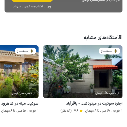
هر شب از
تومان
با امکان چت آنلاین با میزبان
اقامتگاه‌های مشابه
مـمـتــــــاز
مـمـتــــــاز
2٬000٬000
1٬500٬000
از
تومان
از
تومان
اجاره سوئیت در مینودشت - باقرآباد
سوئیت مبله در شاهرود - ر
1 خوابه . 60 متر . تا 8 مهمان
4.6
(51 نظر)
1 خوابه . 50 متر . تا 6 مهمان