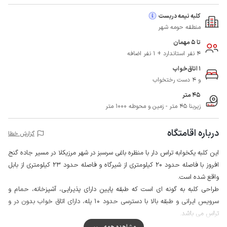
کلبه نیمه دربست
منطقه حومه شهر
تا 5 مهمان
4 نفر استاندارد + 1 نفر اضافه
1 اتاق‌خواب
و 4 دست رختخواب
45 متر
زیربنا 45 متر - زمین و محوطه 1000 متر
درباره اقامتگاه
گزارش خطا
این کلبه یکخوابه تراس دار با منظره باغی سرسبز در شهر مرزیکلا در مسیر جاده گنج
افروز با فاصله حدود 20 کیلومتری از شیرگاه و فاصله حدود 23 کیلومتری از بابل
واقع شده است.
طراحی کلبه به گونه ای است که طبقه پایین دارای پذیرایی، آشپزخانه، حمام و
سرویس ایرانی و طبقه بالا با دسترسی حدود 10 پله، دارای اتاق خواب بدون در و
تراس می باشد.
محوطه اطراف کلبه و باغ از چهار طرف با دیوار محصور شده و میزبان نیز در
مشاهده همه