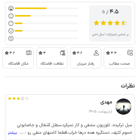
4.5
از ۵
بر اساس امتیازات ۱ سال اخیر
4.6
4
4.6
4.4
صحت مطالب
رفتار میزبان
نظافت اقامتگاه
مکان اقامتگاه
نظرات
مهدی
اردیبهشت 1405
مبل ترکیده، تلوزیون مشقی و کار نمیکرد،سطل آشغال و جاصابونی
حموم کثیف، دستگیره همه درها خراب،قطعا کامنهای منفی رو نمیزارین
...
بیشتر