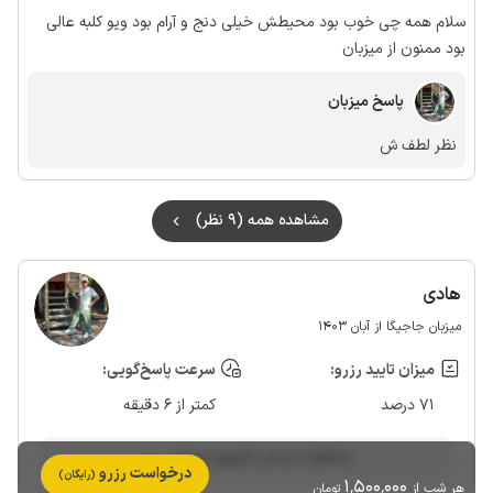
سلام همه چی خوب بود محیطش خیلی دنج و آرام بود ویو کلبه عالی
بود ممنون از میزبان
پاسخ میزبان
نظر لطف ش
مشاهده همه (9 نظر)
هادی
میزبان جاجیگا از آبان 1403
میزان تایید رزرو:
سرعت پاسخ‌گویی:
71 درصد
کمتر از 6 دقیقه
مشاهده حساب کاربری میزبان
درخواست رزرو
(رایگان)
1٬500٬000
هر شب از
تومان