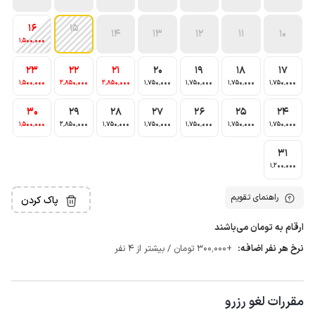
16
15
14
13
12
11
10
1٬500٬000
23
22
21
20
19
18
17
1٬500٬000
2٬850٬000
2٬850٬000
1٬750٬000
1٬750٬000
1٬750٬000
1٬750٬000
30
29
28
27
26
25
24
1٬500٬000
2٬850٬000
1٬750٬000
1٬750٬000
1٬750٬000
1٬750٬000
1٬750٬000
31
1٬200٬000
راهنمای تقویم
پاک کردن
ارقام به تومان می‌باشند
نرخ هر نفر اضافه:
+300٬000 تومان / بیشتر از 4 نفر
مقررات لغو رزرو