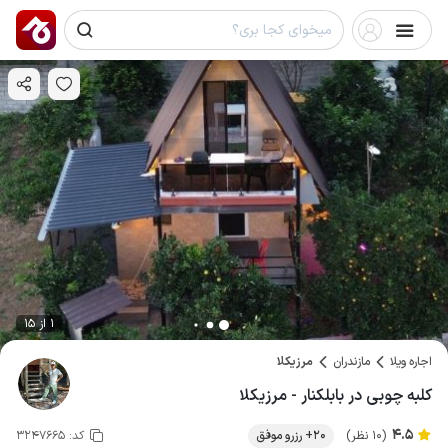
1 از 15
اجاره ویلا
مازندران
مرزیکلا
کلبه چوبی در بابلکنار - مرزیکلا
4.5
(10 نظر)
20+ رزرو موفق
کد:
3247665