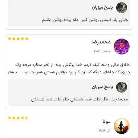
ک این کلبه کامنت منفی نداشت!!!!
پاسخ میزبان
وقتی بلد نیستی روشن کنین بگو برات روشن بکنیم
محمدرضا
اسفند 1404
اخلاق عالی واقعا کیف کردم خدا برکتش بده، از نظر منظره درجه یک
جوری که جاهای دیگه که نزدیکم بود نرفتیم همش همونجا بودیم، افق
...
بیشتر
کوروش و نانوایی نزدیکش هست، خیلی خیلی از مهمان نوازی ممنونم
پاسخ میزبان
باز هم مزاحم میشیم🌹
محمدجان نظر لطف شما هستش نظر لطف شما هستش
مونا
آذر 1404