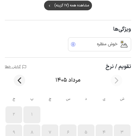
مشاهده همه (17 گزینه)
ویژگی‌ها
خوش منظره
تقویم / نرخ
گزارش خطا
مرداد 1405
ش
ی
د
س
چ
پ
ج
2
1
9
8
7
6
5
4
3