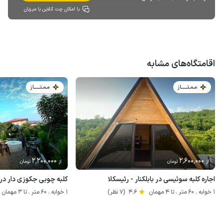
با امکان چت آنلاین با میزبان
اقامتگاه‌های مشابه
مـمـتــــــاز
مـمـتــــــاز
2٬200٬000
2٬600٬000
از
تومان
از
تومان
اجاره کلبه سوئیسی در بابلکنار - رئیسکلا
کلبه چوبی جکوزی دار در 
1 خوابه . 60 متر . تا 4 مهمان
4.6
(7 نظر)
1 خوابه . 60 متر . تا 3 مهمان