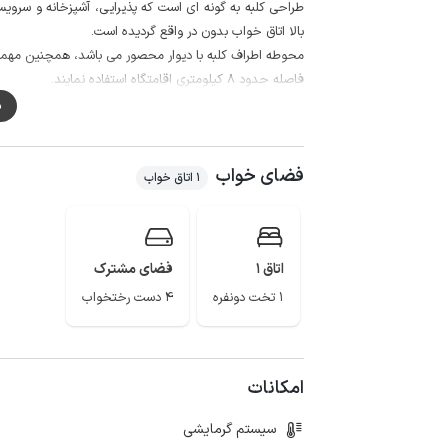
بالا اتاق خواب بدون در واقع گردیده است.
محوطه اطراف کلبه با دیوار محصور می باشد، همچنین مهمانان 
فاصله حدود 8 کیلومتری اقامتگاه استفاده نمایند.
گفتنی است آب مصرفی ویلا از طریق چشمه تامین می گردد
م
همراه داشته باشند.
فضای خواب
برای ایرانسل به صورت 3g می باشد.
1 اتاق خواب
اربادشت، دریاچه ویستان، دریاچه حلیمه جان، غار دربند ر
های رودبار و توابع آن است.
اتاق 1
فضای مشترک
1 تخت دونفره
4 دست رختخواب
امکانات
سیستم گرمایشی