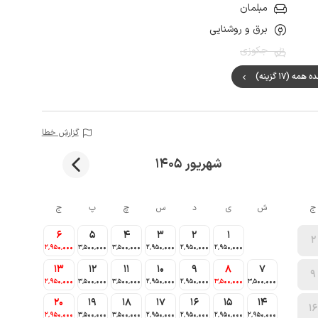
مبلمان
برق و روشنایی
جکوزی
مه (17 گزینه)
گزارش خطا
شهریور 1405
ج
ش
ی
د
س
چ
پ
ج
6
5
4
3
2
1
2
2٬950٬000
3٬500٬000
3٬500٬000
2٬950٬000
2٬950٬000
2٬950٬000
13
12
11
10
9
8
7
9
2٬950٬000
3٬500٬000
3٬500٬000
2٬950٬000
2٬950٬000
3٬500٬000
3٬500٬000
20
19
18
17
16
15
14
16
2٬950٬000
3٬500٬000
3٬500٬000
2٬950٬000
2٬950٬000
2٬950٬000
2٬950٬000