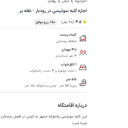
اجاره ویلا
گیلان
رودبار
اجاره کلبه سوئیسی در رودبار - نقله بر
4.5
(28 نظر)
50+ رزرو موفق
کلبه دربست
منطقه روستایی
تا 4 مهمان
4 نفر استاندارد
1 اتاق‌خواب
1 تخت دونفره و 4 دست رختخواب
55 متر
زیربنا 55 متر - زمین و محوطه 150 متر
درباره اقامتگاه
شده است.