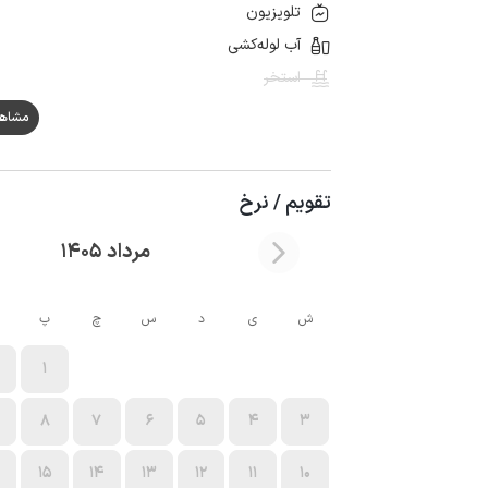
تلویزیون
آب لوله‌کشی
استخر
مشاهده ه
تقویم / نرخ
مرداد 1405
ش
ی
د
س
چ
پ
1
8
7
6
5
4
3
15
14
13
12
11
10