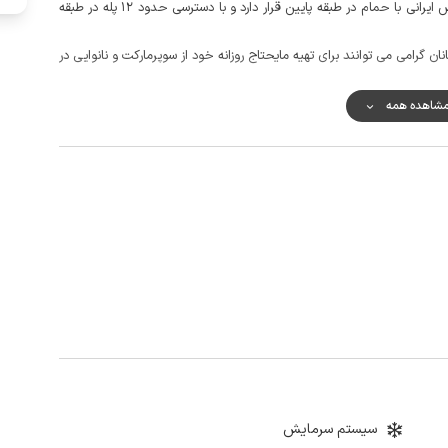
طراحی کلبه به گونه ای است که پذیرایی، آشپزخانه و سرویس ایرانی با حمام در طبقه پایین قرار دارد و با دسترسی حدود 12 پله در طبقه
گرامی می توانند برای تهیه مایحتاج روزانه خود از سوپرمارکت و نانوایی در
 لذا توصیه می شود که مهمانان گرامی با خود آب معدنی جهت آشامیدن
شاهده همه
کیفیت پوشش شبکه تلفن همراه برای دو اپراتور ایرانسل و همراه اول در مکالمه خوب و پوشش اینترنت برای همراه اول به صورت 4g و
شی، چشمه آب گرم ماستخور، دیورش، شیرکوه، کوهپایه و قله درفک از جاذبه
سیستم سرمایش