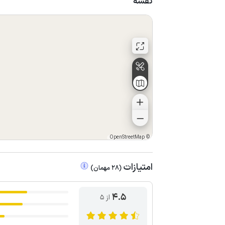
نقشه
OpenStreetMap
©
امتیازات
(
28
مهمان
)
4.5
از ۵