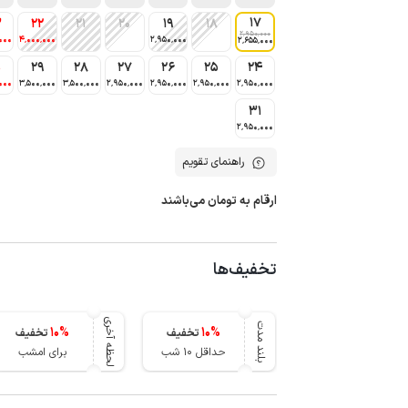
17
3
22
21
20
19
18
2٬950٬000
000
4٬000٬000
2٬950٬000
2٬655٬000
0
29
28
27
26
25
24
000
3٬500٬000
3٬500٬000
2٬950٬000
2٬950٬000
2٬950٬000
2٬950٬000
31
2٬950٬000
راهنمای تقویم
ارقام به تومان می‌باشند
تخفیف‌ها
لحظه آخری
بلند مدت
10
%
10
%
تخفیف
تخفیف
حداقل 10 شب
برای امشب