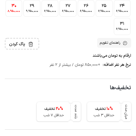
30
29
28
27
26
25
24
8٬950٬000
9٬950٬000
6٬950٬000
6٬950٬000
6٬950٬000
6٬950٬000
6٬950٬000
31
6٬950٬000
راهنمای تقویم
پاک کردن
ارقام به تومان می‌باشند
نرخ هر نفر اضافه:
+850٬000 تومان / بیشتر از 2 نفر
تخفیف‌ها
میان مدت
بلند مدت
20
%
10
%
تخفیف
تخفیف
حداقل 3 شب
حداقل 7 شب