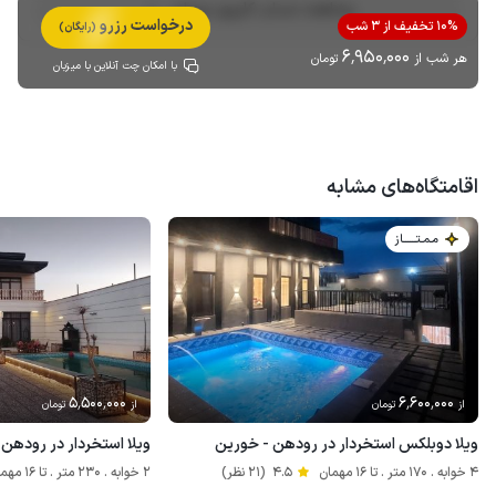
مشاهده حساب کاربری میزبان
درخواست رزرو
10% تخفیف از 3 شب
(رایگان)
6٬950٬000
هر شب از
تومان
با امکان چت آنلاین با میزبان
اقامتگاه‌های مشابه
مـمـتــــــاز
5٬500٬000
6٬600٬000
از
تومان
از
تومان
ویلا دوبلکس استخردار در رودهن - خورین
ویلا استخردار در رودهن -
4 خوابه . 170 متر . تا 16 مهمان
4.5
(21 نظر)
2 خوابه . 230 متر . تا 16 مهمان