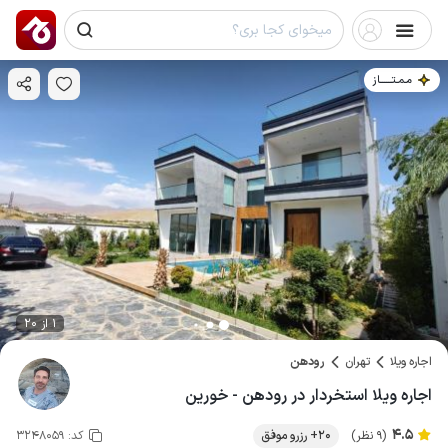
مـمـتــــــاز
1 از 20
اجاره ویلا
تهران
رودهن
اجاره ویلا استخردار در رودهن - خورین
4.5
(9 نظر)
20+ رزرو موفق
کد:
3248059