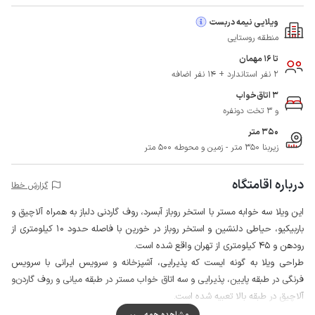
ویلایی نیمه دربست
منطقه روستایی
تا 16 مهمان
2 نفر استاندارد + 14 نفر اضافه
3 اتاق‌خواب
و 3 تخت دونفره
350 متر
زیربنا 350 متر - زمین و محوطه 500 متر
درباره اقامتگاه
گزارش خطا
این ویلا سه خوابه مستر با استخر روباز آبسرد، روف گاردنی دلباز به همراه آلاچیق و
باربیکیو،‌ حیاطی دلنشین و استخر روباز در خورین با فاصله حدود 10 کیلومتری از
رودهن و 45 کیلومتری از تهران واقع شده است.
طراحی ویلا به گونه ایست که پذیرایی،‌ آشپزخانه و سرویس ایرانی با سرویس
فرنگی در طبقه پایین، پذیرایی و سه اتاق خواب مستر در طبقه میانی و روف گاردن‌و
آلاچیق در طبقه بالا تعبیه شده است.
اطراف محوطه ساختمان با دیوار محصور است و نگهبان نیز در محوطه سکونت
مشاهده همه