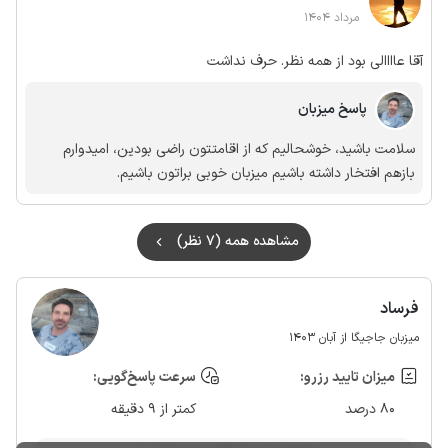
مرداد 1404
آقا عاااالی بود از همه نظر. حرف نداشت
پاسخ میزبان
سلامت باشید، خوشحالیم که از اقامتتون راضی بودین، امیدوارم
بازهم افتخار داشته باشیم میزبان خوبی براتون باشیم.
مشاهده همه (7 نظر)
فرساد
میزبان جاجیگا از آبان 1403
میزان تایید رزرو:
سرعت پاسخ‌گویی:
80 درصد
کمتر از 9 دقیقه