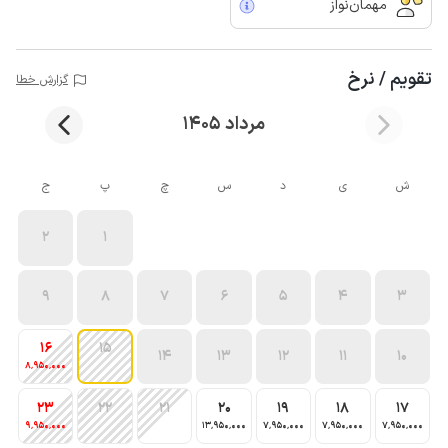
مهمان‌نواز
تقویم / نرخ
گزارش خطا
مرداد 1405
ش
ی
د
س
چ
پ
ج
2
1
9
8
7
6
5
4
3
16
15
14
13
12
11
10
8٬950٬000
23
22
21
20
19
18
17
9٬950٬000
13٬950٬000
7٬950٬000
7٬950٬000
7٬950٬000