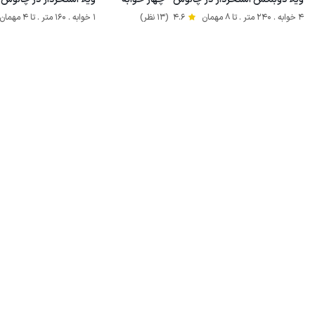
4 خوابه . 240 متر . تا 8 مهمان
4.6
(13 نظر)
1 خوابه . 160 متر . تا 4 مهمان