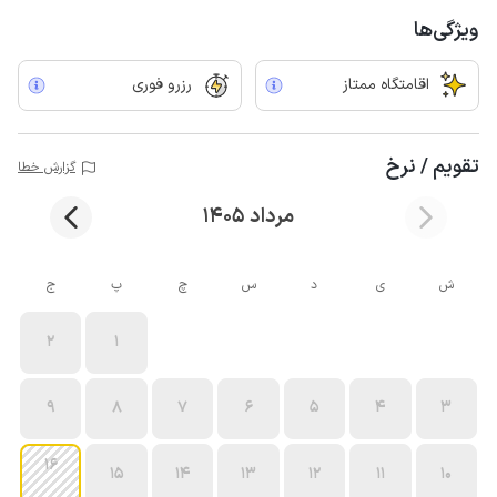
ویژگی‌ها
اقامتگاه ممتاز
رزرو فوری
تقویم / نرخ
گزارش خطا
مرداد 1405
ش
ی
د
س
چ
پ
ج
2
1
9
8
7
6
5
4
3
16
15
14
13
12
11
10