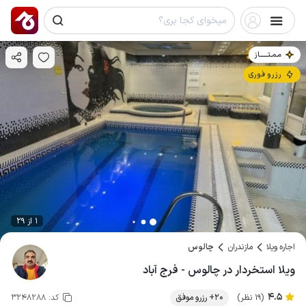
مـمـتــــــاز
رزرو فوری
1 از 29
اجاره ویلا
مازندران
چالوس
ویلا استخردار در چالوس - فرج آباد
4.5
(19 نظر)
20+ رزرو موفق
کد:
3248288