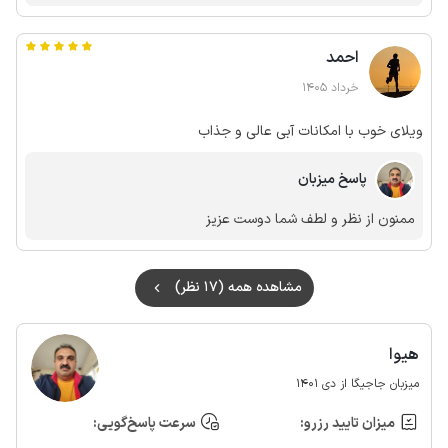
استفاده نشده و در آخر اتاق خواب مستر هم بوی خیلی بدی میداد که
چون یه خانواده بودیم از اتاق دیگه استفاده کردیم خلاصه برای کسی که
احمد
لااقل سالی 4 میلیارد از اجاره ویلا درآمد داره انتظار میره حد اقل 5
درصد ازش رو خرج اونجا کنه تا به مسافری که با خانواده میاد شهرشون
خرداد 1405
بی احترامی نشه😡
ویلای خوب با امکانات آبی عالی و جذاب
پاسخ میزبان
ممنون از نظر و لطف شما دوست عزیز
مشاهده همه (17 نظر)
هیوا
میزبان جاجیگا از دی 1401
میزان تایید رزرو:
سرعت پاسخ‌گویی: