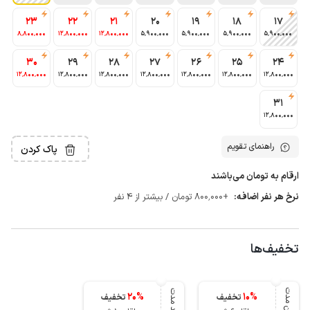
23
22
21
20
19
18
17
8٬800٬000
12٬800٬000
12٬800٬000
5٬900٬000
5٬900٬000
5٬900٬000
5٬900٬000
30
29
28
27
26
25
24
12٬800٬000
12٬800٬000
12٬800٬000
12٬800٬000
12٬800٬000
12٬800٬000
12٬800٬000
31
12٬800٬000
راهنمای تقویم
پاک کردن
ارقام به تومان می‌باشند
نرخ هر نفر اضافه:
+800٬000 تومان / بیشتر از 4 نفر
تخفیف‌ها
میان مدت
بلند مدت
20
%
10
%
تخفیف
تخفیف