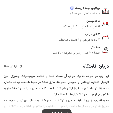
ویلایی نیمه دربست
منطقه ساحلی، حومه شهر
تا 5 مهمان
4 نفر استاندارد + 1 نفر اضافه
2 اتاق‌خواب
2 تخت دونفره و 1 دست رختخواب
100 متر
زیربنا 100 متر - زمین و محوطه 250 متر
درباره اقامتگاه
گزارش خطا
این ویلا دو خوابه که یک خواب آن مستر است با استخر سرپوشیده، جکوزی، میز
فوتبال دستی، ایرهاکی و حیاطی محوطه سازی شده در طبقه همکف یه ساختمان
دو طبقه دو واحدی در فرج آباد واقع شده است که با ساحل دریا حدود 150 متر و
با شهر چالوس حدود 5 کیلومتر فاصله دارد.
محوطه ویلا از چهار طرف با دیوار کوتاه محصور شده و دروازه ورودی و حیاط که
مجهز به دوربین مداربسته است به صورت مشترک با ساکنین طبقه دوم استفاده می
شود.
مشاهده همه