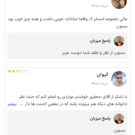
خرداد 1405
عالی خصوصا استخر ک واقعا امکانات خوبی داشت و همه چیز خوب بود
ممنون
پاسخ میزبان
ممنون از نظر و لطف شما دوست عزیز
کیوان
خرداد 1405
با تشکر از آقای جعفری خواستم مواردی رو اعلام کنم که حتما نظر
خانواده های دیگه هم میتونه باشه که در بعضی کامنت ها ذکر شده؛
...
بیشتر
نظافت ویلا و گردگیری و شستشوی روکش بالش ها انجام نشده و باعث
پاسخ میزبان
خارش سر صورت شده ،دمپایی سرویس و استخر نیاز به تعویض
داره،لوازم نیاز به تعویض دادن و قدیمی هستن،سرویس بهداشتی به
ممنون
دلیل خرابی هواکش بوی نامطبوع میده و حتی از خوشبو کننده هم