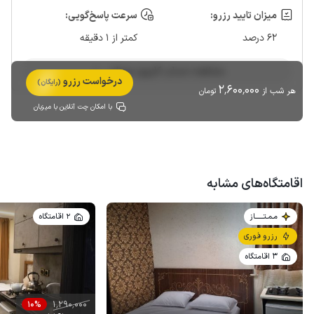
میزان تایید رزرو:
سرعت پاسخ‌گویی:
62 درصد
کمتر از 1 دقیقه
مشاهده حساب کاربری میزبان
درخواست رزرو
(رایگان)
2٬600٬000
هر شب از
تومان
با امکان چت آنلاین با میزبان
اقامتگاه‌های مشابه
مـمـتــــــاز
2 اقامتگاه
رزرو فوری
3 اقامتگاه
1٬290٬000
10%