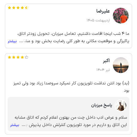
علیرضا
اردیبهشت 1405
ما 4 شب اینجا اقامت داشتیم، تعامل میزبان، تحویل زودتر اتاق،
پاکیزگی و موقعیت مکانی به طور کلی رضایت بخش بود و مشکلی
...
بیشتر
نداشتیم از نظر غذا ما یک بار برای تست سفارش دادیم که کیفیتش
ضعیف بود و اینکه ذکر شده میز غذاخوری 4نفره داره که توی اتاق
اکبر
موجود نبود البته فضای کافی هم نبود برای وجودش. در نهایت از
میزبانی آقای نجف زاده ممنونیم و امیدواریم براشون پربرکت باشه.
تیر 1404
{بد} بود انتن نداشت تلویزیون کار نمیکرد سروصدا زیاد بود ولی تمیز
بود
پاسخ میزبان
سلام و عرض ادب داخل چت من بهتون اعلام کردم که اتاق مشابه
این اتاق رو داریم در مورد تلویزیون کنترلش داخل پذیرش بوده و
...
بیشتر
نگرفتید ...در هر صورت اگه سخت گذشت بهتون ما عذرخواهی میکنیم