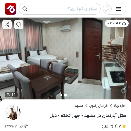
2 اقامتگاه
1 از 19
اجاره ویلا
خراسان رضوی
مشهد
هتل آپارتمان در مشهد - چهار تخته - دبل
4.7
(3 نظر)
کد:
3249019