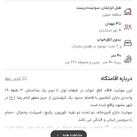
هتل آپارتمان، سوئیت دربست
منطقه شهری
تا 4 مهمان
4 نفر استاندارد
بدون اتاق‌خواب
و 2 تخت دونفره در فضای مشترک
40 متر
زیربنا 40 متر - زمین و محوطه 220 متر
درباره اقامتگاه
گزارش خطا
این سوئیت فاقد اتاق خواب در طبقات اول تا دوم یک ساختمان 3 طبقه 19
واحدی دارای آسانسور با فاصله حدود یک کیلومتری از حرم مطهر امام رضا (ع) در
شهر مشهد واقع شده است.
سوئیت دارای آشپزخانه، دو تخت دو نفره، تلوزیون، پکیج، اسپیلت، یخچال، حمام
با سرویس ایرانی و فرنگی می باشد.
واحد پذیرش 24 ساعته در مجموعه مستقر می باشد و به جهت حفظ امنیت
بیشتر مشاعات اقامتگاه و ورودی ساختمان مجهز به دوربین مداربسته است.
مشاهده همه