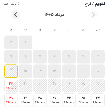
تقویم / نرخ
گزارش خطا
مرداد 1405
ش
ی
د
س
چ
پ
ج
2
1
9
8
7
6
5
4
3
16
15
14
13
12
11
10
23
22
21
20
19
18
17
2٬600٬000
30
29
28
27
26
25
24
2٬600٬000
2٬600٬000
2٬600٬000
2٬600٬000
2٬600٬000
2٬600٬000
2٬600٬000