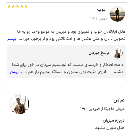
ایوب
بهمن 1403
هتل آپارتمان خوب و تمییزی بود و میزبان به موقع واحد رو به ما
تحویل دادن و مثل عکس ها و امکاناتش بود و از برخورد میزبان هم
...
بیشتر
راضی بودیم.
پاسخ میزبان
باعث افتخار و خرسندی ماست که تونستیم میزبان در خور برای شما
باشیم... از انرژی مثبت تون ممنون و انشالله بتونیم باز هم در خدمت
...
بیشتر
تون باشیم
عباس
میزبان جاجیگا از فروردین 1402
درباره‌ میزبان:
هتل سورن مشهد