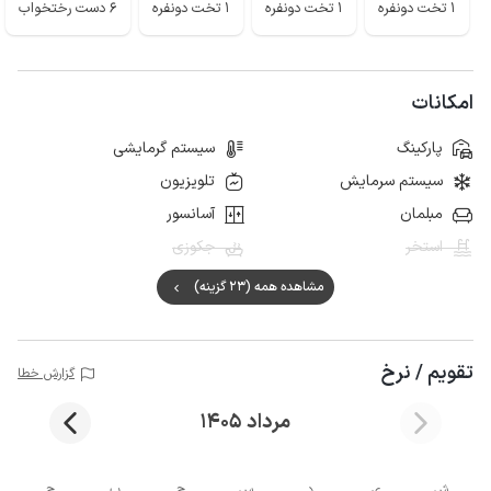
1 تخت دونفره
1 تخت دونفره
1 تخت دونفره
6 دست رختخواب
امکانات
پارکینگ
سیستم گرمایشی
سیستم سرمایش
تلویزیون
مبلمان
آسانسور
استخر
جکوزی
مشاهده همه (23 گزینه)
تقویم / نرخ
گزارش خطا
مرداد 1405
ش
ی
د
س
چ
پ
ج