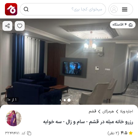
4 اقامتگاه
1 از 10
اجاره ویلا
هرمزگان
قشم
رزرو خانه مبله در قشم - سام و زال - سه خوابه
4.5
(2 نظر)
کد:
3249471