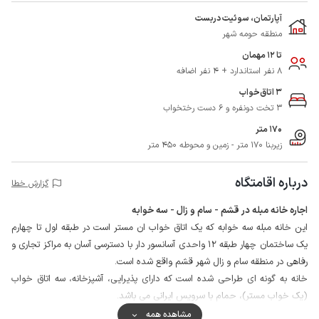
آپارتمان، سوئیت دربست
منطقه حومه شهر
تا 12 مهمان
8 نفر استاندارد + 4 نفر اضافه
3 اتاق‌خواب
3 تخت دونفره و 6 دست رختخواب
170 متر
زیربنا 170 متر - زمین و محوطه 450 متر
درباره اقامتگاه
گزارش خطا
اجاره خانه مبله در قشم - سام و زال - سه خوابه
این خانه مبله سه خوابه که یک اتاق خواب ان مستر است در طبقه اول تا چهارم
یک ساختمان چهار طبقه 12 واحدی آسانسور دار با دسترسی آسان به مراکز تجاری و
رفاهی در منطقه سام و زال شهر قشم واقع شده است.
خانه به گونه ای طراحی شده است که دارای پذیرایی، آشپزخانه، سه اتاق خواب
(یک خواب مستر)، حمام با سرویس ایرانی می باشد.
محوطه اقامتگاه محصور می باشد و نگهبان به صورت 24 ساعته در لابی مستقر
مشاهده همه