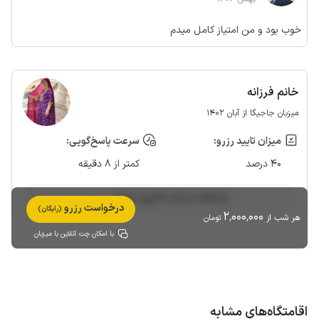
خوب بود و من امتیاز کامل میدم
خانم فرزانه
میزبان جاجیگا از آبان 1402
میزان تایید رزرو:
سرعت پاسخ‌گویی:
40 درصد
کمتر از 8 دقیقه
مشاهده حساب کاربری میزبان
درخواست رزرو
(رایگان)
2٬000٬000
هر شب از
تومان
با امکان چت آنلاین با میزبان
اقامتگاه‌های مشابه