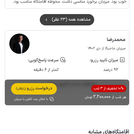
خوب بود. میزبان برخورد مناسبی داشت. محوطه اقامتگاه مناسب بود.
مشاهده همه (23 نظر)
محمدرضا
میزبان جاجیگا از دی 1402
میزان تایید رزرو:
سرعت پاسخ‌گویی:
92 درصد
کمتر از 6 دقیقه
مشاهده حساب کاربری میزبان
درخواست رزرو
10% تخفیف از 3 شب
(رایگان)
2٬200٬000
هر شب از
تومان
با امکان چت آنلاین با میزبان
اقامتگاه‌های مشابه