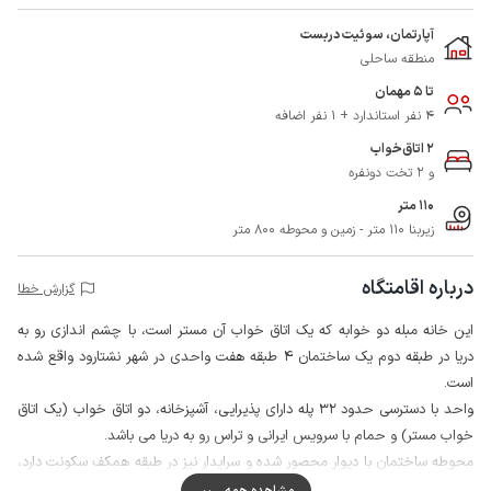
آپارتمان، سوئیت دربست
منطقه ساحلی
تا 5 مهمان
4 نفر استاندارد + 1 نفر اضافه
2 اتاق‌خواب
و 2 تخت دونفره
110 متر
زیربنا 110 متر - زمین و محوطه 800 متر
درباره اقامتگاه
گزارش خطا
این خانه مبله دو خوابه که یک اتاق خواب آن مستر است، با چشم اندازی رو به
دریا در طبقه دوم یک ساختمان 4 طبقه هفت واحدی در شهر نشتارود واقع شده
است.
واحد با دسترسی حدود 32 پله دارای پذیرایی، آشپزخانه، دو اتاق خواب (یک اتاق
خواب مستر) و حمام با سرویس ایرانی و تراس رو به دریا می باشد.
محوطه ساختمان با دیوار محصور شده و سرایدار نیز در طبقه همکف سکونت دارد،
همچنین محوطه و مشاعات به صورت مشترک با دیگر مهمانان قابل استفاده است.
مشاهده همه