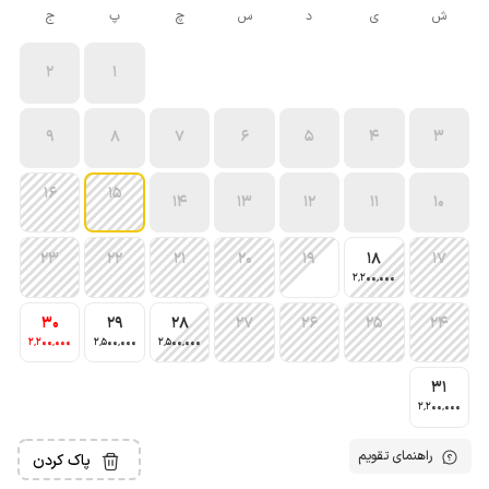
ش
ی
د
س
چ
پ
ج
2
1
9
8
7
6
5
4
3
16
15
14
13
12
11
10
23
22
21
20
19
18
17
2٬200٬000
30
29
28
27
26
25
24
2٬200٬000
2٬500٬000
2٬500٬000
31
2٬200٬000
راهنمای تقویم
پاک کردن