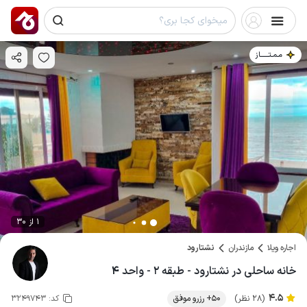
مـمـتــــــاز
1 از 30
اجاره ویلا
مازندران
نشتارود
خانه ساحلی در نشتارود - طبقه ۲ - واحد ۴
4.5
(28 نظر)
50+ رزرو موفق
کد:
3249743