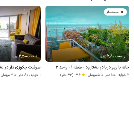
مـمـتــــــاز
2٬500٬000
2٬800٬000
از
تومان
از
تومان
خانه با ویو دریا در نشتارود - طبقه ۱ - واحد ۳
سوئیت جکوزی دار در نشت
2 خوابه . 100 متر . تا 5 مهمان
4.6
(43 نظر)
1 خوابه . 80 متر . تا 3 مهمان