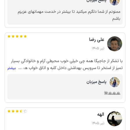
پاسخ میزبان
ممنونم از شما دلگرم میکنید تا بیشتر در خدمت مهمانهای عزیزم
باشم
علی رضا
تیر 1405
با تشکر از جاجیگا همه چی خیلی خوب محیطی آرام و خانوادگی بسیار
تمیز از استخر تا سرویس بهداشتی داخل کلبه و اتاق خواب همه چی
...
بیشتر
عالی بودش کولر گازی و تلویزیون و مبل و ... بسیار مناسب
پاسخ میزبان
🙏🙏🙏🌺
الهه
تیر 1405