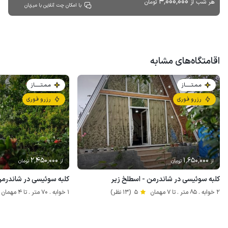
4٬000٬000
هر شب از
تومان
با امکان چت آنلاین با میزبان
اقامتگاه‌های مشابه
مـمـتــــــاز
مـمـتــــــاز
رزرو فوری
رزرو فوری
2٬450٬000
1٬650٬000
از
تومان
از
تومان
کلبه سوئیسی در شاندرمن - اسطلخ زیر
کلبه سوئیسی در شاندرمن
2 خوابه . 85 متر . تا 7 مهمان
5
(13 نظر)
1 خوابه . 70 متر . تا 4 مهمان