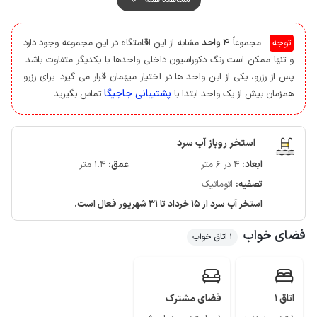
و میزبان در همسایگی سکونت دارد، همچنین جهت امنیت بیشتر محوطه و حیاط
به دوربین مداربسته مجهز می باشد.
توجه
مجموعاً
4 واحد
مشابه از این اقامتگاه در این مجموعه وجود دارد
مهمانان گرامی برای تهیه مایحتاج روزانه، به سوپرمارکت و نانوایی با فاصله حدود
و تنها ممکن است رنگ دکوراسیون داخلی واحدها با یکدیگر متفاوت باشد.
500 متری کلبه دسترسی خواهند داشت.
پس از رزرو، یکی از این واحد ها در اختیار میهمان قرار می گیرد. برای رزرو
کیفیت پوشش شبکه تلفن همراه برای اپراتور ایرانسل و همراه اول در مکالمه خوب
پشتیبانی جاجیگا
همزمان بیش از یک واحد ابتدا با
تماس بگیرید.
و دسترسی به اینترنت به صورت 4g می باشد.
استخر روباز آب سرد
ابعاد:
4 در 6 متر
عمق:
1.4 متر
تصفیه:
اتوماتیک
استخر آب سرد از 15 خرداد تا 31 شهریور فعال است.
فضای خواب
1 اتاق خواب
اتاق 1
فضای مشترک