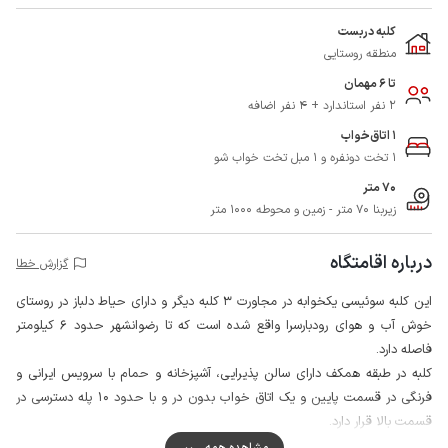
کلبه دربست
منطقه روستایی
تا 6 مهمان
2 نفر استاندارد + 4 نفر اضافه
1 اتاق‌خواب
1 تخت دونفره و 1 مبل تخت‌ خواب‌ شو
70 متر
زیربنا 70 متر - زمین و محوطه 1000 متر
درباره اقامتگاه
گزارش خطا
این کلبه سوئیسی یکخوابه در مجاورت 3 کلبه دیگر و دارای حیاط دلباز در روستای
خوش آب و هوای رودبارسرا واقع شده است که تا رضوانشهر حدود 6 کیلومتر
فاصله دارد.
کلبه در طبقه همکف دارای سالن پذیرایی، آشپزخانه و حمام با سرویس ایرانی و
فرنگی در قسمت پایین و یک اتاق خواب بدون در و با حدود 10 پله دسترسی در
قسمت بالا قرار دارد.
اطراف حیاط ابن مجموعه از 2 طرف با دیوار و 2 طرف با فنس محصور شده است
مشاهده همه