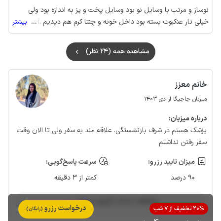
نوساز و مرتب با وسایل نو بود وسایل پخت و پز به اندازه بود ولی
خیلی تار عنکبوت بسته بود داخل خونه و چنتا کرم هم دیدیم .آب استخر
...
بیشتر
مناسب بود اما داخل حیاط دوربین داشتن که کاملا به ورود و خروج و
قسمتی از استخر دید داشت و احساس راحتی نداشت .رفتار میزبان هم
مشاهده همه (24 نظر)
خوب بود با اینکه ما ساعت 4 رسیدیم ولی اصلا در جریان رزرو ما نبودن
و منتظر موندیم تا نظافت بشه
خانم معزز
میزبان جاجیگا از دی 1403
درباره‌ میزبان:
پزشک هستم در شرف بازنشستگی. علاقه مند به سفر ولی تا الان وقت
سفر رفتن نداشتم
میزان تایید رزرو:
سرعت پاسخ‌گویی:
90 درصد
کمتر از 3 دقیقه
مشاهده حساب کاربری میزبان
درخواست رزرو
20% تخفیف از 7 شب
(رایگان)