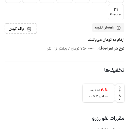
31
4٬000٬000
راهنمای تقویم
پاک کردن
ارقام به تومان می‌باشند
نرخ هر نفر اضافه:
+750٬000 تومان / بیشتر از 2 نفر
تخفیف‌ها
بلند مدت
20
%
تخفیف
حداقل 7 شب
مقررات لغو رزرو