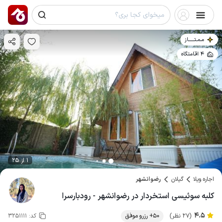
مـمـتــــــاز
4 اقامتگاه
1 از 25
اجاره ویلا
گیلان
رضوانشهر
کلبه سوئیسی استخردار در رضوانشهر - رودبارسرا
4.5
(27 نظر)
50+ رزرو موفق
کد:
3251111