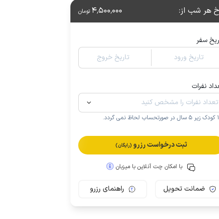
خ هر شب از
:
4٬500٬000
تومان
ریخ سفر
تاریخ ورود
تاریخ خروج
داد نفرات
.
ثبت درخواست رزرو
(رایگان)
با امکان چت آنلاین با میزبان
ضمانت تحویل
راهنمای رزرو