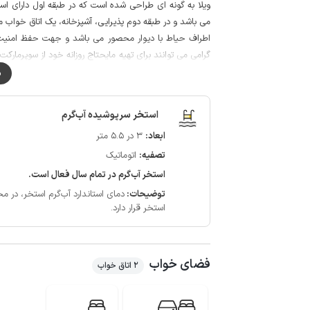
ویلا به گونه ای طراحی شده است که در طبقه اول دارای ا
می باشد و در طبقه دوم پذیرایی، آشپزخانه، یک اتاق خواب م
اطراف حیاط با دیوار محصور می باشد و جهت حفظ امنیت ب
گرامی می توانند برای تهیه مایحتاج روزانه خود از سوپرمارک
آنتن دهی تلفن همراه نیز برای دو اپراتور ایرانسل و همراه اول
م
لازم به ذکر است که دسترسی به طبقه دوم از طریق پله مارپیچ 
استخر سرپوشیده آب‌گرم
ابعاد:
3 در 5.5 متر
تصفیه:
اتوماتیک
استخر آب‌گرم در تمام سال فعال است.
توضیحات:
دمای استاندارد آب‌گرم استخر، در محدوده 28 الی 32 درجه سان
استخر قرار دارد.
فضای خواب
2 اتاق خواب