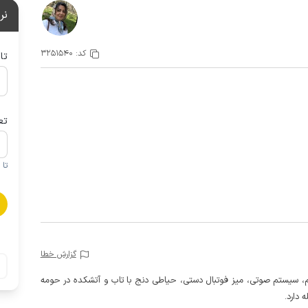
نر
کد:
3251540
تا
تع
تا 1 کودک زیر 5 سال در صورتحساب لحاظ نمی گردد
گزارش خطا
م، سیستم صوتی، میز فوتبال دستی، حیاطی دنج با تاب و آتشکده در حومه