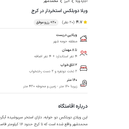
اجاره ویلا
البرز
محمدشهر
ویلا دوبلکس استخردار در کرج
4.7
(20 نظر)
20+ رزرو موفق
ویلایی دربست
منطقه حومه شهر
تا 8 مهمان
4 نفر استاندارد + 4 نفر اضافه
2 اتاق‌خواب
2 تخت دونفره و 2 دست رختخواب
160 متر
زیربنا 160 متر - زمین و محوطه 420 متر
درباره اقامتگاه
این ویلای دوبلکس دو خوابه، دارای استخر سرپوشیده آبگر
محمدشهر واقع شده است که تا کرج حدود 16 کیلومتر فاصله دارد.