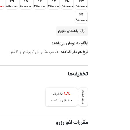
0
29
28
27
26
25
24
000
8٬500٬000
5٬000٬000
4٬500٬000
4٬500٬000
4٬500٬000
4٬500٬000
31
4٬500٬000
راهنمای تقویم
ارقام به تومان می‌باشند
نرخ هر نفر اضافه:
+500٬000 تومان / بیشتر از 4 نفر
تخفیف‌ها
بلند مدت
10
%
تخفیف
حداقل 10 شب
مقررات لغو رزرو