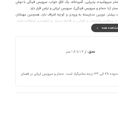
ستخر سرپوشیده، پذیرایی، آشپزخانه، یک اتاق خواب، سرویس فرنگی با دوش
ستر (با حمام و سرویس فرنگی)، سرویس ایرانی و تراس قرار دارد.
یشتر، دوربین مداربسته به ورودی و کوچه اشراف دارد، همچنین مهمانان
ت در مجاورت ساختمان و نانوایی در فاصله حدود دو کیلومتری استفاده نمایند.
 در مکالمه خوب و پوشش اینترنت به صورت 4g است.
شاهده همه
واقع در خارج ویلا نیز امکان پذیر است.
عمق:
از 1.2 تا 1.8 متر
تیگراد است.
حمام و سرویس ایرانی در فضای